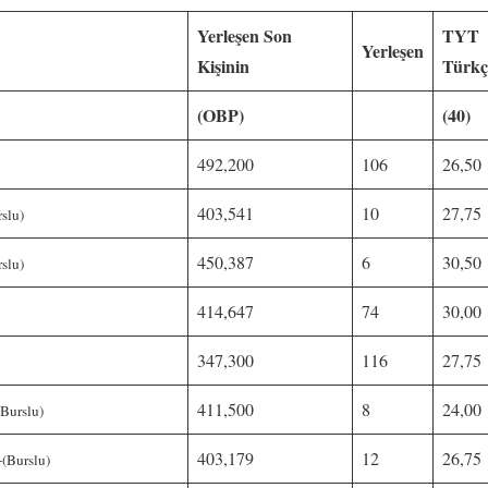
Yerleşen Son
TYT
Yerleşen
Kişinin
Türkç
(OBP)
(40)
492,200
106
26,50
403,541
10
27,75
slu)
450,387
6
30,50
slu)
414,647
74
30,00
347,300
116
27,75
411,500
8
24,00
urslu)
403,179
12
26,75
Burslu)