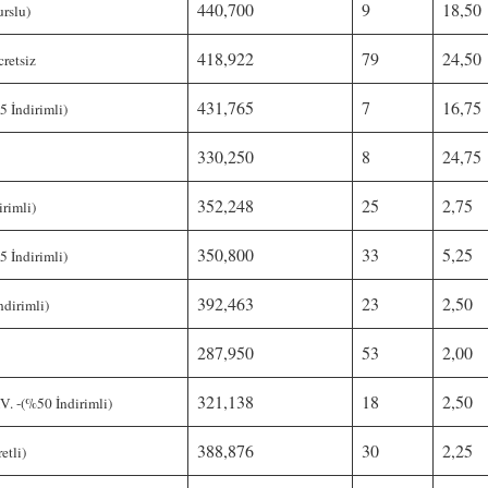
440,700
9
18,50
rslu)
418,922
79
24,50
etsiz
431,765
7
16,75
İndirimli)
330,250
8
24,75
352,248
25
2,75
rimli)
350,800
33
5,25
İndirimli)
392,463
23
2,50
irimli)
287,950
53
2,00
321,138
18
2,50
-(%50 İndirimli)
388,876
30
2,25
tli)