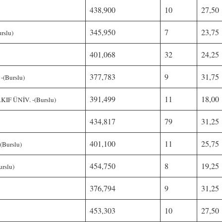
438,900
10
27,50
345,950
7
23,75
slu)
401,068
32
24,25
377,783
9
31,75
(Burslu)
391,499
11
18,00
F ÜNİV. -(Burslu)
434,817
79
31,25
401,100
11
25,75
Burslu)
454,750
8
19,25
rslu)
376,794
9
31,25
453,303
10
27,50