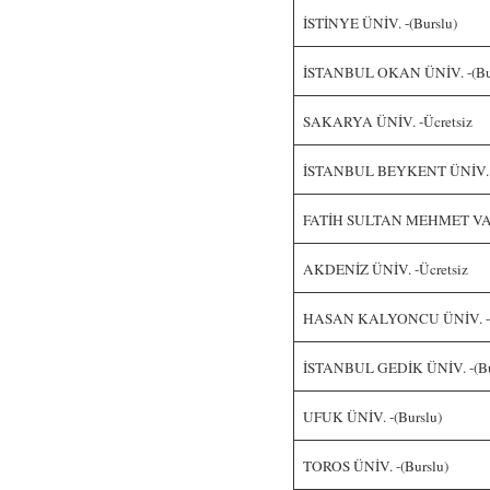
İSTİNYE ÜNİV. -(Burslu)
İSTANBUL OKAN ÜNİV. -(Bur
SAKARYA ÜNİV. -Ücretsiz
İSTANBUL BEYKENT ÜNİV. -
FATİH SULTAN MEHMET VAKI
AKDENİZ ÜNİV. -Ücretsiz
HASAN KALYONCU ÜNİV. -(
İSTANBUL GEDİK ÜNİV. -(Bu
UFUK ÜNİV. -(Burslu)
TOROS ÜNİV. -(Burslu)