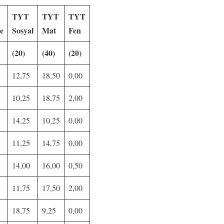
TYT
TYT
TYT
e
Sosyal
Mat
Fen
(20)
(40)
(20)
12,75
18,50
0,00
10,25
18,75
2,00
14,25
10,25
0,00
11,25
14,75
0,00
14,00
16,00
0,50
11,75
17,50
2,00
18,75
9,25
0,00