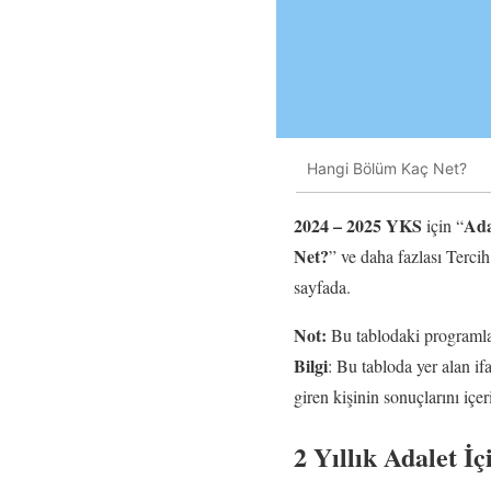
Hangi Bölüm Kaç Net?
2024 – 2025 YKS
Ada
için “
Net?
” ve daha fazlası Terc
sayfada.
Not:
Bu tablodaki programlar
Bilgi
: Bu tabloda yer alan i
giren kişinin sonuçlarını iç
2 Yıllık Adalet İ