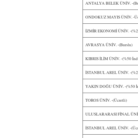
ANTALYA BELEK ÜNİV. -(Bu
ONDOKUZ MAYIS ÜNİV. -Ücr
İZMİR EKONOMİ ÜNİV. -(%25 
AVRASYA ÜNİV. -(Burslu)
KIBRIS İLİM ÜNİV. -(%50 İndi
İSTANBUL AREL ÜNİV. -(%25 
YAKIN DOĞU ÜNİV. -(%50 İnd
TOROS ÜNİV. -(Ücretli)
ULUSLARARASI FİNAL ÜNİV. 
İSTANBUL AREL ÜNİV. -(Ücre