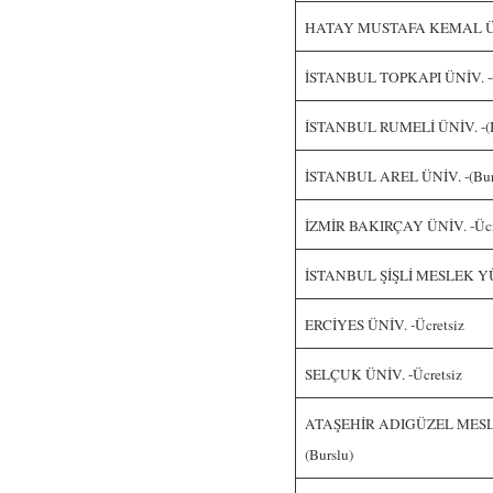
HATAY MUSTAFA KEMAL ÜNİ
İSTANBUL TOPKAPI ÜNİV. -(
İSTANBUL RUMELİ ÜNİV. -(B
İSTANBUL AREL ÜNİV. -(Bur
İZMİR BAKIRÇAY ÜNİV. -Ücr
İSTANBUL ŞİŞLİ MESLEK Y
ERCİYES ÜNİV. -Ücretsiz
SELÇUK ÜNİV. -Ücretsiz
ATAŞEHİR ADIGÜZEL MES
(Burslu)