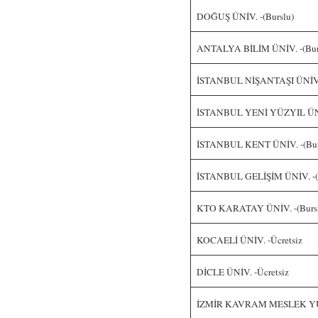
DOĞUŞ ÜNİV. -(Burslu)
ANTALYA BİLİM ÜNİV. -(Bur
İSTANBUL NİŞANTAŞI ÜNİV. 
İSTANBUL YENİ YÜZYIL ÜNİV
İSTANBUL KENT ÜNİV. -(Bur
İSTANBUL GELİŞİM ÜNİV. -(
KTO KARATAY ÜNİV. -(Burs
KOCAELİ ÜNİV. -Ücretsiz
DİCLE ÜNİV. -Ücretsiz
İZMİR KAVRAM MESLEK YÜ