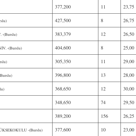
377,200
11
23,75
427,500
8
26,75
slu)
383,379
12
26,50
-(Burslu)
404,600
8
25,00
. -(Burslu)
305,350
11
29,00
slu)
396,800
13
28,00
Burslu)
368,650
12
30,00
lu)
348,650
74
29,50
389,200
156
26,25
377,600
10
23,00
KSEKOKULU -(Burslu)