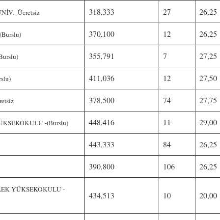
318,333
27
26,25
V. -Ücretsiz
370,100
12
26,25
Burslu)
355,791
7
27,25
urslu)
411,036
12
27,50
slu)
378,500
74
27,75
etsiz
448,416
11
29,00
ÜKSEKOKULU -(Burslu)
443,333
84
26,25
390,800
106
26,25
LEK YÜKSEKOKULU -
434,513
10
20,00