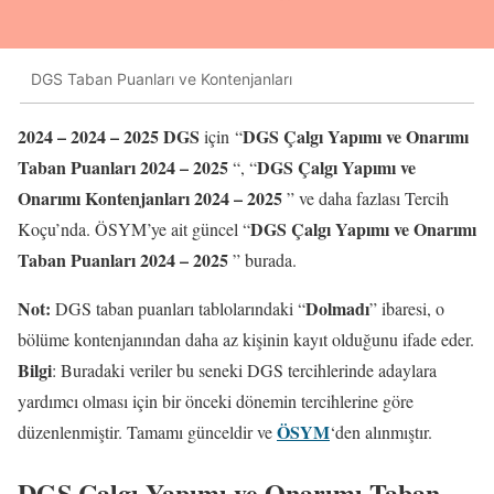
DGS Taban Puanları ve Kontenjanları
2024 – 2024 – 202
5
DGS
DGS Çalgı Yapımı ve Onarımı
için “
Taban Puanları 2024 – 202
5
DGS Çalgı Yapımı ve
“, “
Onarımı Kontenjanları 2024 – 202
5
” ve daha fazlası Tercih
DGS Çalgı Yapımı ve Onarımı
Koçu’nda. ÖSYM’ye ait güncel “
Taban Puanları 2024 – 202
5
” burada.
Not:
Dolmadı
DGS taban puanları tablolarındaki “
” ibaresi, o
bölüme kontenjanından daha az kişinin kayıt olduğunu ifade eder.
Bilgi
: Buradaki veriler bu seneki DGS tercihlerinde adaylara
yardımcı olması için bir önceki dönemin tercihlerine göre
ÖSYM
düzenlenmiştir. Tamamı günceldir ve
‘den alınmıştır.
DGS Çalgı Yapımı ve Onarımı Taban