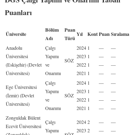
Puanları
Bölüm
Puan
Üniversite
Yıl
Kont
Puan
Sıralama
Adı
Türü
Anadolu
Çalgı
2024
1
—
—
Üniversitesi
Yapımı
2023
1
—
—
SÖZ
(Eskişehir) (Devlet
ve
2022
1
—
—
Üniversitesi)
Onarımı
2021
1
—
—
Çalgı
2024
1
—
—
Ege Üniversitesi
Yapımı
2023
1
—
—
(İzmir) (Devlet
SÖZ
ve
2022
1
—
—
Üniversitesi)
Onarımı
2021
1
—
—
Zonguldak Bülent
Çalgı
2024
2
—
—
Ecevit Üniversitesi
Yapımı
2023
2
—
—
(Zonguldak)
SÖZ