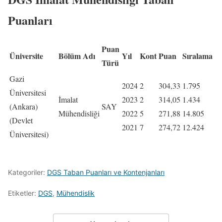
Puanları
Puan
Üniversite
Bölüm Adı
Yıl
Kont
Puan
Sıralama
Türü
Gazi
2024
2
304,33
1.795
Üniversitesi
İmalat
2023
2
314,05
1.434
(Ankara)
SAY
Mühendisliği
2022
5
271,88
14.805
(Devlet
2021
7
274,72
12.424
Üniversitesi)
Kategoriler:
DGS Taban Puanları ve Kontenjanları
Etiketler:
DGS
,
Mühendislik