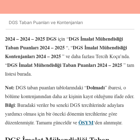
DGS Taban Puanları ve Kontenjanları
2024 – 2024 – 202
5
DGS
DGS İmalat Mühendisliği
için “
Taban Puanları 2024 – 202
5
DGS İmalat Mühendisliği
“, “
Kontenjanları 2024 – 202
5
” ve daha fazlası Tercih Koçu’nda.
DGS İmalat Mühendisliği Taban Puanları 2024 – 202
5
“
” tam
listesi burada.
Not:
Dolmadı
DGS taban puanları tablolarındaki “
” ibaresi, o
bölüme kontenjanından daha az kişinin kayıt olduğunu ifade eder.
Bilgi
: Buradaki veriler bu seneki DGS tercihlerinde adaylara
yardımcı olması için bir önceki dönemin tercihlerine göre
ÖSYM
düzenlenmiştir. Tamamı günceldir ve
‘den alınmıştır.
DGS İmalat Mühendisliği Taban