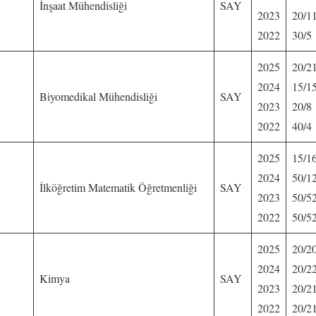
İnşaat Mühendisliği
SAY
2023
20/1
2022
30/5
2025
20/2
2024
15/1
Biyomedikal Mühendisliği
SAY
2023
20/8
2022
40/4
2025
15/1
2024
50/1
İlköğretim Matematik Öğretmenliği
SAY
2023
50/5
2022
50/5
2025
20/2
2024
20/2
Kimya
SAY
2023
20/2
2022
20/2