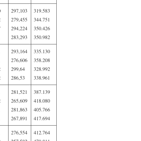
0
297,103
319.583
2
279,455
344.751
7
294,224
350.426
1
283,293
350.982
1
293,164
335.130
1
276,606
358.208
2
299,64
328.992
2
286,53
338.961
1
281,521
387.139
2
265,609
418.080
1
281,863
405.766
1
267,891
417.694
1
276,554
412.764