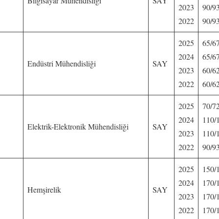
Bilgisayar Mühendisliği
SAY
2023
90/9
2022
90/9
2025
65/6
2024
65/6
Endüstri Mühendisliği
SAY
2023
60/6
2022
60/6
2025
70/7
2024
110/
Elektrik-Elektronik Mühendisliği
SAY
2023
110/
2022
90/9
2025
150/
2024
170/
Hemşirelik
SAY
2023
170/
2022
170/