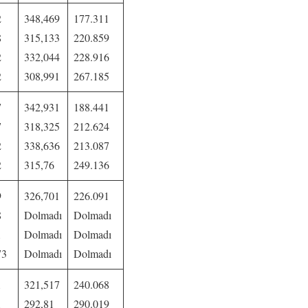
2
348,469
177.311
8
315,133
220.859
2
332,044
228.916
2
308,991
267.185
7
342,931
188.441
7
318,325
212.624
2
338,636
213.087
2
315,76
249.136
9
326,701
226.091
8
Dolmadı
Dolmadı
1
Dolmadı
Dolmadı
73
Dolmadı
Dolmadı
1
321,517
240.068
1
292,81
290.019