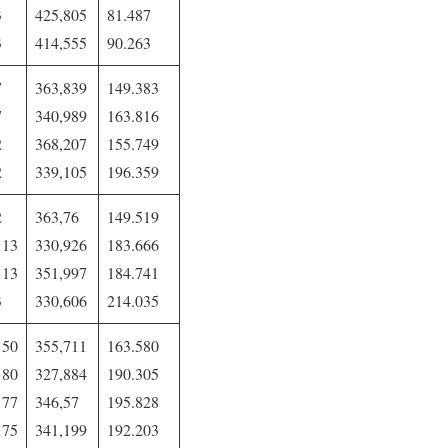
3
425,805
81.487
3
414,555
90.263
7
363,839
149.383
7
340,989
163.816
2
368,207
155.749
2
339,105
196.359
2
363,76
149.519
113
330,926
183.666
113
351,997
184.741
3
330,606
214.035
150
355,711
163.580
180
327,884
190.305
177
346,57
195.828
175
341,199
192.203