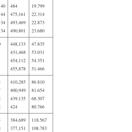
140
484
19.799
144
475,161
22.314
134
493,469
22.873
134
490,801
23.680
0
448,133
47.835
1
431,468
53.031
1
454,112
54.351
1
455,878
51.466
5
410,285
86.810
7
400,949
81.654
2
439,135
68.307
2
424
80.766
5
384,689
118.567
8
377,151
108.783