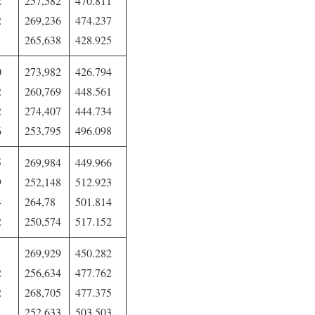
2
257,582
470.811
2
269,236
474.237
1
265,638
428.925
0
273,982
426.794
2
260,769
448.561
2
274,407
444.734
6
253,795
496.098
5
269,984
449.966
9
252,148
512.923
4
264,78
501.814
2
250,574
517.152
1
269,929
450.282
2
256,634
477.762
2
268,705
477.375
1
252,633
503.503