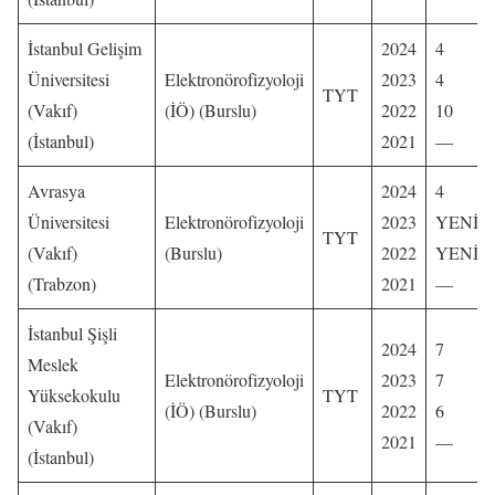
İstanbul Gelişim
2024
4
Üniversitesi
Elektronörofizyoloji
2023
4
TYT
(Vakıf)
(İÖ) (Burslu)
2022
10
(İstanbul)
2021
—
Avrasya
2024
4
Üniversitesi
Elektronörofizyoloji
2023
YENİ
TYT
(Vakıf)
(Burslu)
2022
YENİ
(Trabzon)
2021
—
İstanbul Şişli
2024
7
Meslek
Elektronörofizyoloji
2023
7
Yüksekokulu
TYT
(İÖ) (Burslu)
2022
6
(Vakıf)
2021
—
(İstanbul)