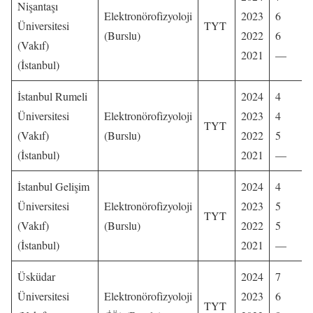
Nişantaşı
Elektronörofizyoloji
2023
6
Üniversitesi
TYT
(Burslu)
2022
6
(Vakıf)
2021
—
(İstanbul)
İstanbul Rumeli
2024
4
Üniversitesi
Elektronörofizyoloji
2023
4
TYT
(Vakıf)
(Burslu)
2022
5
(İstanbul)
2021
—
İstanbul Gelişim
2024
4
Üniversitesi
Elektronörofizyoloji
2023
5
TYT
(Vakıf)
(Burslu)
2022
5
(İstanbul)
2021
—
Üsküdar
2024
7
Üniversitesi
Elektronörofizyoloji
2023
6
TYT