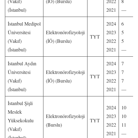
(Vakıf)
(İÖ) (Burslu)
2022
8
(İstanbul)
2021
—
İstanbul Medipol
2024
6
Üniversitesi
Elektronörofizyoloji
2023
5
TYT
(Vakıf)
(İÖ) (Burslu)
2022
5
(İstanbul)
2021
—
İstanbul Aydın
2024
7
Üniversitesi
Elektronörofizyoloji
2023
7
TYT
(Vakıf)
(İÖ) (Burslu)
2022
7
(İstanbul)
2021
—
İstanbul Şişli
2024
10
Meslek
Elektronörofizyoloji
2023
10
Yüksekokulu
TYT
(Burslu)
2022
11
(Vakıf)
2021
—
(İstanbul)