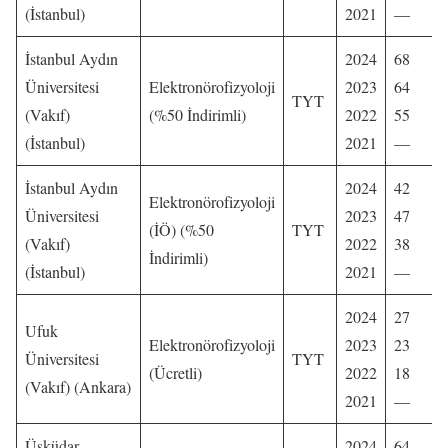
(İstanbul)
2021
—
İstanbul Aydın
2024
68
Üniversitesi
Elektronörofizyoloji
2023
64
TYT
(Vakıf)
(%50 İndirimli)
2022
55
(İstanbul)
2021
—
İstanbul Aydın
2024
42
Elektronörofizyoloji
Üniversitesi
2023
47
(İÖ) (%50
TYT
(Vakıf)
2022
38
İndirimli)
(İstanbul)
2021
—
2024
27
Ufuk
Elektronörofizyoloji
2023
23
Üniversitesi
TYT
(Ücretli)
2022
18
(Vakıf) (Ankara)
2021
—
Üsküdar
2024
64