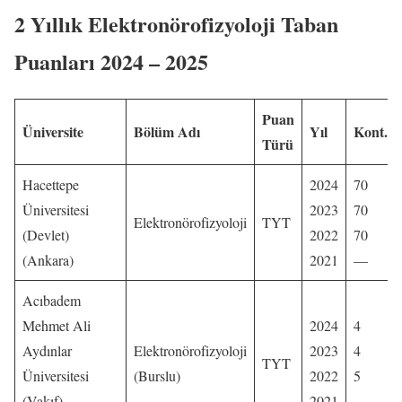
2 Yıllık Elektronörofizyoloji Taban
Puanları 2024 – 202
5
Puan
Üniversite
Bölüm Adı
Yıl
Kont.
Türü
Hacettepe
2024
70
Üniversitesi
2023
70
Elektronörofizyoloji
TYT
(Devlet)
2022
70
(Ankara)
2021
—
Acıbadem
Mehmet Ali
2024
4
Aydınlar
Elektronörofizyoloji
2023
4
TYT
Üniversitesi
(Burslu)
2022
5
(Vakıf)
2021
—