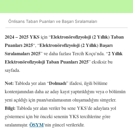
Önlisans Taban Puanları ve Başarı Sıralamaları
2024 – 202
5
YKS
Elektronörofizyoloji (2 Yıllık) Taban
için “
Puanları 202
5
Elektronörofizyoloji (2 Yıllık) Başarı
“, “
Sıralamaları 202
5
2 Yıllık
” ve daha fazlası Tercih Koçu’nda. “
Elektronörofizyoloji Taban Puanları 202
5
” eksiksiz bu
sayfada.
Not:
Dolmadı
Tabloda yer alan “
” ifadesi, ilgili bölüme
kontenjanından daha az aday kayıt yaptırıldığını veya o bölümün
yeni açıldığı için puan/sıralamasının oluşamadığını simgeler.
Bilgi:
Tabloda yer alan veriler bu sene YKS’de adaylara yol
göstermesi için bir önceki senenin YKS tercihlerine göre
ÖSYM
sıralanmıştır.
‘nin güncel verileridir.