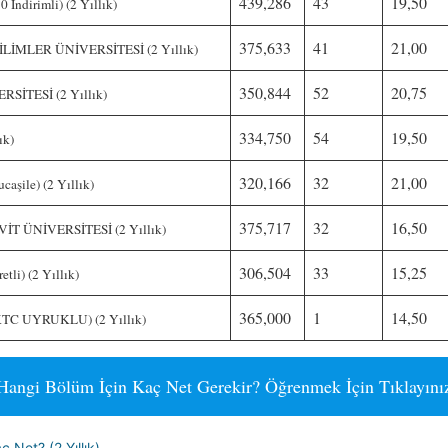
439,286
43
19,50
ndirimli) (2 Yıllık)
375,633
41
21,00
MLER ÜNİVERSİTESİ (2 Yıllık)
350,844
52
20,75
İTESİ (2 Yıllık)
334,750
54
19,50
ık)
320,166
32
21,00
şile) (2 Yıllık)
375,717
32
16,50
 ÜNİVERSİTESİ (2 Yıllık)
306,504
33
15,25
li) (2 Yıllık)
365,000
1
14,50
C UYRUKLU) (2 Yıllık)
Hangi Bölüm İçin Kaç Net Gerekir? Öğrenmek İçin Tıklayını
 Net? (2 Yıllık)