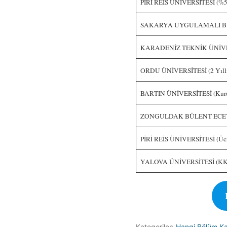
PİRİ REİS ÜNİVERSİTESİ (%50 İ
SAKARYA UYGULAMALI BİLİ
KARADENİZ TEKNİK ÜNİVERS
ORDU ÜNİVERSİTESİ (2 Yıll
BARTIN ÜNİVERSİTESİ (Kuruca
ZONGULDAK BÜLENT ECEVİT
PİRİ REİS ÜNİVERSİTESİ (Ücret
YALOVA ÜNİVERSİTESİ (KKT
Kategoriler:
Hangi Bölüm Kaç