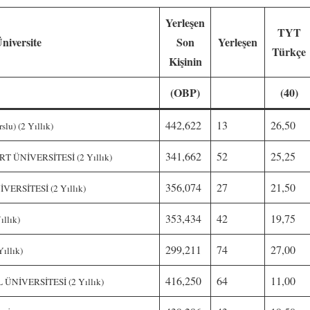
Yerleşen
TYT
niversite
Son
Yerleşen
Türkçe
Kişinin
(OBP)
(40)
442,622
13
26,50
lu) (2 Yıllık)
341,662
52
25,25
ÜNİVERSİTESİ (2 Yıllık)
356,074
27
21,50
RSİTESİ (2 Yıllık)
353,434
42
19,75
llık)
299,211
74
27,00
ıllık)
416,250
64
11,00
NİVERSİTESİ (2 Yıllık)