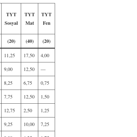
TYT
TYT
TYT
Sosyal
Mat
Fen
(20)
(40)
(20)
11,25
17,50
4,00
9,00
12,50
—
8,25
6,75
0,75
7,75
12,50
1,50
12,75
2,50
1,25
9,25
10,00
7,25