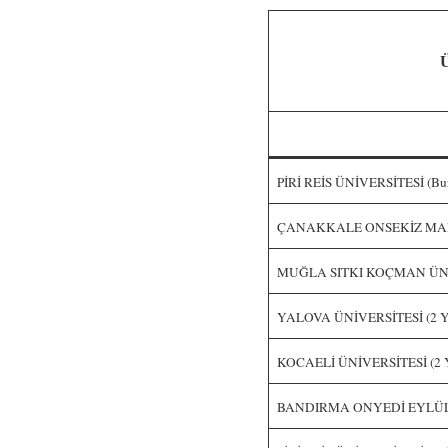
Ü
PİRİ REİS ÜNİVERSİTESİ (Burs
ÇANAKKALE ONSEKİZ MART 
MUĞLA SITKI KOÇMAN ÜNİVE
YALOVA ÜNİVERSİTESİ (2 Yı
KOCAELİ ÜNİVERSİTESİ (2 Y
BANDIRMA ONYEDİ EYLÜL Ü