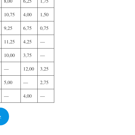
8,00
6,25
1,75
10,75
4,00
1,50
9,25
6,75
0,75
11,25
4,25
—
10,00
3,75
—
—
12,00
3,25
5,00
—
2,75
—
4,00
—
z