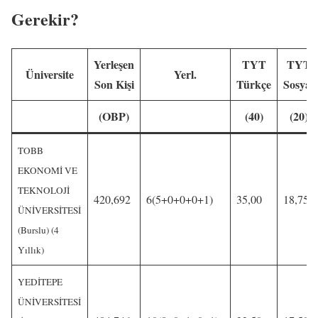
Gerekir?
Yerleşen
TYT
TYT
Üniversite
Yerl.
Son Kişi
Türkçe
Sosyal
(OBP)
(40)
(20)
TOBB
EKONOMİ VE
TEKNOLOJİ
420,692
6(5+0+0+0+1)
35,00
18,75
ÜNİVERSİTESİ
(Burslu) (4
Yıllık)
YEDİTEPE
ÜNİVERSİTESİ