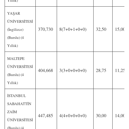
Yıllık)
YAŞAR
ÜNİVERSİTESİ
370,730
8(7+0+1+0+0)
32,50
15,00
(İngilizce)
(Burslu) (4
Yıllık)
MALTEPE
ÜNİVERSİTESİ
404,668
3(3+0+0+0+0)
28,75
11,25
(Burslu) (4
Yıllık)
İSTANBUL
SABAHATTİN
ZAİM
447,485
4(4+0+0+0+0)
30,00
14,00
ÜNİVERSİTESİ
(Burslu) (4