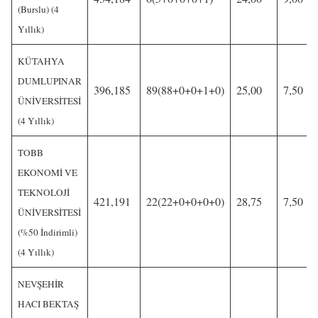
(Burslu) (4
Yıllık)
KÜTAHYA
DUMLUPINAR
396,185
89(88+0+0+1+0)
25,00
7,50
ÜNİVERSİTESİ
(4 Yıllık)
TOBB
EKONOMİ VE
TEKNOLOJİ
421,191
22(22+0+0+0+0)
28,75
7,50
ÜNİVERSİTESİ
(%50 İndirimli)
(4 Yıllık)
NEVŞEHİR
HACI BEKTAŞ