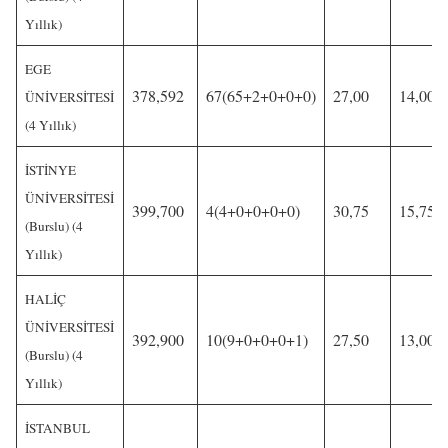
Yıllık)
EGE
378,592
67(65+2+0+0+0)
27,00
14,00
ÜNİVERSİTESİ
(4 Yıllık)
İSTİNYE
ÜNİVERSİTESİ
399,700
4(4+0+0+0+0)
30,75
15,75
(Burslu) (4
Yıllık)
HALİÇ
ÜNİVERSİTESİ
392,900
10(9+0+0+0+1)
27,50
13,00
(Burslu) (4
Yıllık)
İSTANBUL