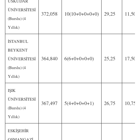
ÜSKÜDAR
ÜNİVERSİTESİ
372,058
10(10+0+0+0+0)
29,25
11,50
(Burslu) (4
Yıllık)
İSTANBUL
BEYKENT
364,840
6(6+0+0+0+0)
25,25
17,50
ÜNİVERSİTESİ
(Burslu) (4
Yıllık)
IŞIK
ÜNİVERSİTESİ
367,497
5(4+0+0+0+1)
26,75
10,75
(Burslu) (4
Yıllık)
ESKİŞEHİR
OSMANGAZİ