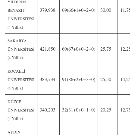
YILDIRIM
379,938
69(66+1+0+2+0)
30,00
11,75
BEYAZIT
ÜNİVERSİTESİ
(4 Yıllık)
SAKARYA
421,850
69(67+0+0+2+0)
25,75
12,25
ÜNİVERSİTESİ
(4 Yıllık)
KOCAELİ
383,734
91(86+2+0+3+0)
25,50
14,25
ÜNİVERSİTESİ
(4 Yıllık)
DÜZCE
340,203
32(31+0+0+1+0)
20,25
12,75
ÜNİVERSİTESİ
(4 Yıllık)
AYDIN