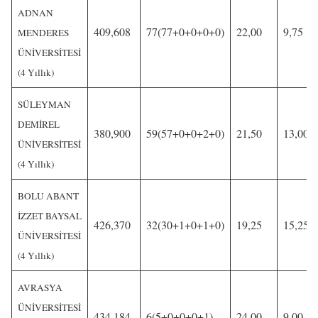
ADNAN
409,608
77(77+0+0+0+0)
22,00
9,75
MENDERES
ÜNİVERSİTESİ
(4 Yıllık)
SÜLEYMAN
DEMİREL
380,900
59(57+0+0+2+0)
21,50
13,00
ÜNİVERSİTESİ
(4 Yıllık)
BOLU ABANT
İZZET BAYSAL
426,370
32(30+1+0+1+0)
19,25
15,25
ÜNİVERSİTESİ
(4 Yıllık)
AVRASYA
ÜNİVERSİTESİ
434,184
6(5+0+0+0+1)
24,00
9,00