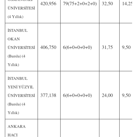
420,956
79(75+2+0+2+0)
32,50
14,25
ÜNİVERSİTESİ
(4 Yıllık)
İSTANBUL
OKAN
406,750
6(6+0+0+0+0)
31,75
9,50
ÜNİVERSİTESİ
(Burslu) (4
Yıllık)
İSTANBUL
YENİ YÜZYIL
377,138
6(6+0+0+0+0)
24,00
9,50
ÜNİVERSİTESİ
(Burslu) (4
Yıllık)
ANKARA
HACI