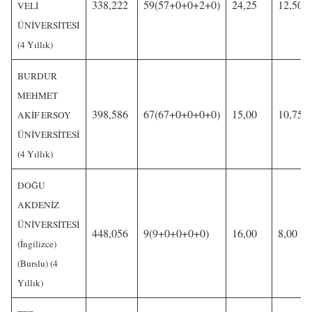
338,222
59(57+0+0+2+0)
24,25
12,50
VELİ
ÜNİVERSİTESİ
(4 Yıllık)
BURDUR
MEHMET
398,586
67(67+0+0+0+0)
15,00
10,75
AKİF ERSOY
ÜNİVERSİTESİ
(4 Yıllık)
DOĞU
AKDENİZ
ÜNİVERSİTESİ
448,056
9(9+0+0+0+0)
16,00
8,00
(İngilizce)
(Burslu) (4
Yıllık)