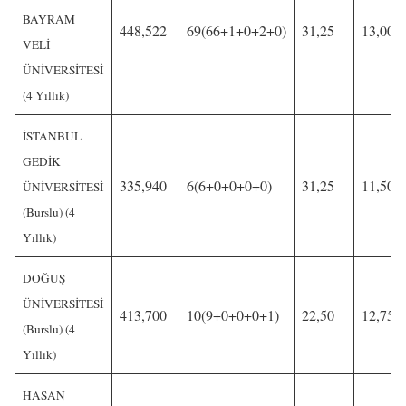
BAYRAM
448,522
69(66+1+0+2+0)
31,25
13,00
VELİ
ÜNİVERSİTESİ
(4 Yıllık)
İSTANBUL
GEDİK
335,940
6(6+0+0+0+0)
31,25
11,50
ÜNİVERSİTESİ
(Burslu) (4
Yıllık)
DOĞUŞ
ÜNİVERSİTESİ
413,700
10(9+0+0+0+1)
22,50
12,75
(Burslu) (4
Yıllık)
HASAN