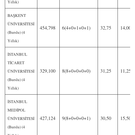
Yıllık)
BAŞKENT
ÜNİVERSİTESİ
454,798
6(4+0+1+0+1)
32,75
14,00
(Burslu) (4
Yıllık)
İSTANBUL
TİCARET
329,100
8(8+0+0+0+0)
31,25
11,25
ÜNİVERSİTESİ
(Burslu) (4
Yıllık)
İSTANBUL
MEDİPOL
427,124
9(8+0+0+0+1)
30,50
15,50
ÜNİVERSİTESİ
(Burslu) (4