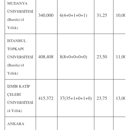
MUDANYA
ÜNİVERSİTESİ
340,000
6(4+0+1+0+1)
31,25
10,00
(Burslu) (4
Yıllık)
İSTANBUL
TOPKAPI
408,408
8(8+0+0+0+0)
23,50
11,00
ÜNİVERSİTESİ
(Burslu) (4
Yıllık)
İZMİR KATİP
ÇELEBİ
415,372
37(35+1+0+1+0)
23,75
13,00
ÜNİVERSİTESİ
(4 Yıllık)
ANKARA