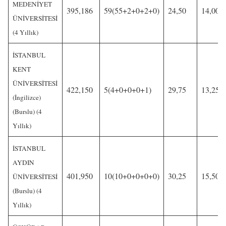
MEDENİYET
395,186
59(55+2+0+2+0)
24,50
14,00
ÜNİVERSİTESİ
(4 Yıllık)
İSTANBUL
KENT
ÜNİVERSİTESİ
422,150
5(4+0+0+0+1)
29,75
13,25
(İngilizce)
(Burslu) (4
Yıllık)
İSTANBUL
AYDIN
401,950
10(10+0+0+0+0)
30,25
15,50
ÜNİVERSİTESİ
(Burslu) (4
Yıllık)