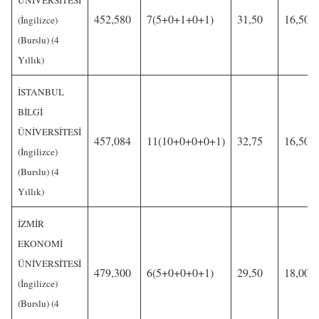
452,580
7(5+0+1+0+1)
31,50
16,50
(İngilizce)
(Burslu) (4
Yıllık)
İSTANBUL
BİLGİ
ÜNİVERSİTESİ
457,084
11(10+0+0+0+1)
32,75
16,50
(İngilizce)
(Burslu) (4
Yıllık)
İZMİR
EKONOMİ
ÜNİVERSİTESİ
479,300
6(5+0+0+0+1)
29,50
18,00
(İngilizce)
(Burslu) (4