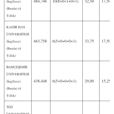
484,746
10(8+0+1+0+1)
32,50
17,50
(İngilizce)
(Burslu) (4
Yıllık)
KADİR HAS
ÜNİVERSİTESİ
463,758
6(5+0+0+0+1)
33,75
17,50
(İngilizce)
(Burslu) (4
Yıllık)
BAHÇEŞEHİR
ÜNİVERSİTESİ
438,448
6(5+0+0+0+1)
29,00
15,25
(İngilizce)
(Burslu) (4
Yıllık)
TED
ÜNİVERSİTESİ