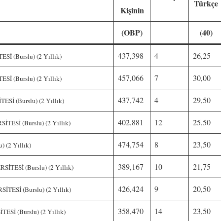
Türkçe
Kişinin
(OBP)
(40)
437,398
4
26,25
 (Burslu) (2 Yıllık)
457,066
7
30,00
 (Burslu) (2 Yıllık)
437,742
4
29,50
 (Burslu) (2 Yıllık)
402,881
12
25,50
Sİ (Burslu) (2 Yıllık)
474,754
8
23,50
 (2 Yıllık)
389,167
10
21,75
ESİ (Burslu) (2 Yıllık)
426,424
9
20,50
Sİ (Burslu) (2 Yıllık)
358,470
14
23,50
İ (Burslu) (2 Yıllık)