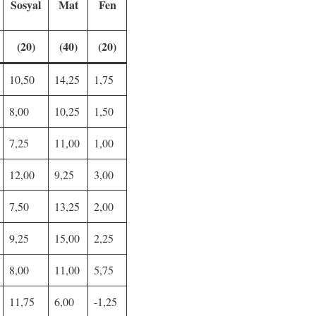
Sosyal
Mat
Fen
(20)
(40)
(20)
10,50
14,25
1,75
8,00
10,25
1,50
7,25
11,00
1,00
12,00
9,25
3,00
7,50
13,25
2,00
9,25
15,00
2,25
8,00
11,00
5,75
11,75
6,00
-1,25