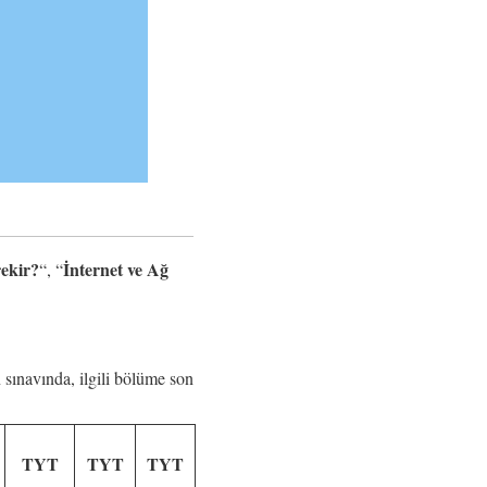
rekir?
İnternet ve Ağ
“, “
 sınavında, ilgili bölüme son
TYT
TYT
TYT