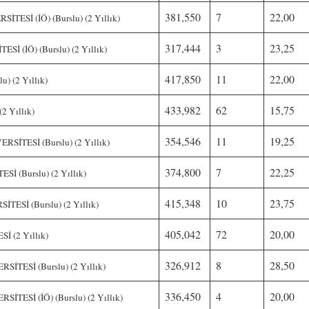
381,550
7
22,00
ESİ (İÖ) (Burslu) (2 Yıllık)
317,444
3
23,25
 (İÖ) (Burslu) (2 Yıllık)
417,850
11
22,00
 (2 Yıllık)
433,982
62
15,75
 Yıllık)
354,546
11
19,25
İTESİ (Burslu) (2 Yıllık)
374,800
7
22,25
 (Burslu) (2 Yıllık)
415,348
10
23,75
ESİ (Burslu) (2 Yıllık)
405,042
72
20,00
 (2 Yıllık)
326,912
8
28,50
TESİ (Burslu) (2 Yıllık)
336,450
4
20,00
ESİ (İÖ) (Burslu) (2 Yıllık)