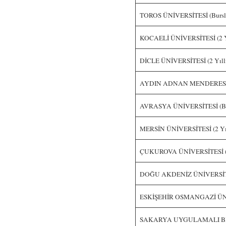
TOROS ÜNİVERSİTESİ (Burslu)
KOCAELİ ÜNİVERSİTESİ (2 Y
DİCLE ÜNİVERSİTESİ (2 Yıll
AYDIN ADNAN MENDERES ÜN
AVRASYA ÜNİVERSİTESİ (Burs
MERSİN ÜNİVERSİTESİ (2 Yıl
ÇUKUROVA ÜNİVERSİTESİ (2
DOĞU AKDENİZ ÜNİVERSİTESİ
ESKİŞEHİR OSMANGAZİ ÜNİV
SAKARYA UYGULAMALI BİLİ