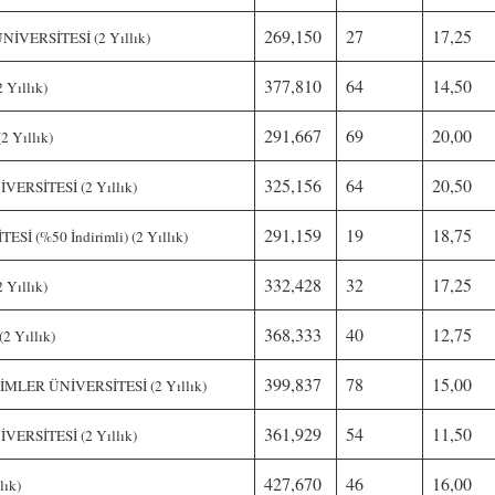
269,150
27
17,25
VERSİTESİ (2 Yıllık)
377,810
64
14,50
Yıllık)
291,667
69
20,00
 Yıllık)
325,156
64
20,50
RSİTESİ (2 Yıllık)
291,159
19
18,75
 (%50 İndirimli) (2 Yıllık)
332,428
32
17,25
Yıllık)
368,333
40
12,75
 Yıllık)
399,837
78
15,00
LER ÜNİVERSİTESİ (2 Yıllık)
361,929
54
11,50
RSİTESİ (2 Yıllık)
427,670
46
16,00
ık)