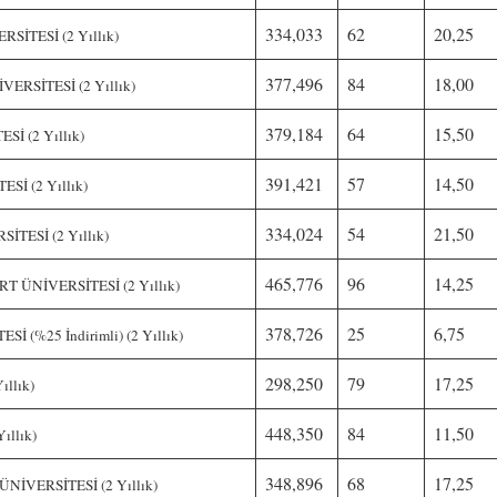
334,033
62
20,25
İTESİ (2 Yıllık)
377,496
84
18,00
RSİTESİ (2 Yıllık)
379,184
64
15,50
İ (2 Yıllık)
391,421
57
14,50
İ (2 Yıllık)
334,024
54
21,50
TESİ (2 Yıllık)
465,776
96
14,25
ÜNİVERSİTESİ (2 Yıllık)
378,726
25
6,75
 (%25 İndirimli) (2 Yıllık)
298,250
79
17,25
llık)
448,350
84
11,50
ıllık)
348,896
68
17,25
VERSİTESİ (2 Yıllık)