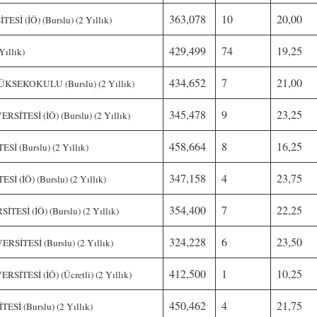
363,078
10
20,00
 (İÖ) (Burslu) (2 Yıllık)
429,499
74
19,25
ıllık)
434,652
7
21,00
EKOKULU (Burslu) (2 Yıllık)
345,478
9
23,25
İTESİ (İÖ) (Burslu) (2 Yıllık)
458,664
8
16,25
 (Burslu) (2 Yıllık)
347,158
4
23,75
(İÖ) (Burslu) (2 Yıllık)
354,400
7
22,25
Sİ (İÖ) (Burslu) (2 Yıllık)
324,228
6
23,50
İTESİ (Burslu) (2 Yıllık)
412,500
1
10,25
TESİ (İÖ) (Ücretli) (2 Yıllık)
450,462
4
21,75
 (Burslu) (2 Yıllık)