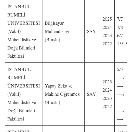
İSTANBUL
RUMELİ
2025
7/7
ÜNİVERSİTESİ
Bilgisayar
2024
7/8
(Vakıf)
Mühendisliği
SAY
2023
6/7
Mühendislik ve
(Burslu)
2022
15/15
Doğa Bilimleri
Fakültesi
İSTANBUL
5/5
RUMELİ
—-/
2025
ÜNİVERSİTESİ
Yapay Zeka ve
—-
2024
(Vakıf)
Makine Öğrenmesi
SAY
—-/
2023
Mühendislik ve
(Burslu)
—-
2022
Doğa Bilimleri
—-/
Fakültesi
—-
İSTANBUL
14/14