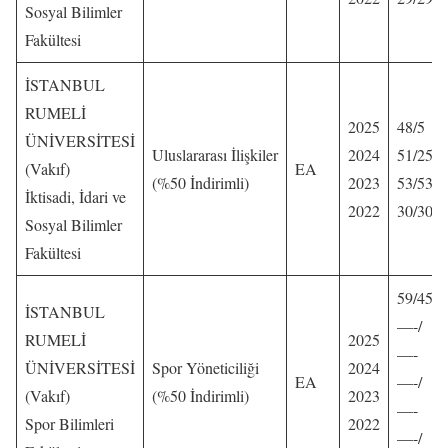
Sosyal Bilimler
Fakültesi
İSTANBUL
RUMELİ
2025
48/5
ÜNİVERSİTESİ
Uluslararası İlişkiler
2024
51/25
(Vakıf)
EA
(%50 İndirimli)
2023
53/53
İktisadi, İdari ve
2022
30/30
Sosyal Bilimler
Fakültesi
59/45
İSTANBUL
—-/
RUMELİ
2025
—-
ÜNİVERSİTESİ
Spor Yöneticiliği
2024
EA
—-/
(Vakıf)
(%50 İndirimli)
2023
—-
Spor Bilimleri
2022
—-/