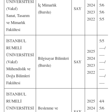
ÜNİVERSİTESİ
İç Mimarlık
2024
5/6
(Vakıf)
SAY
(Burslu)
2023
5/6
Sanat, Tasarım
2022
5/5
ve Mimarlık
Fakültesi
İSTANBUL
5/5
RUMELİ
—-/
2025
ÜNİVERSİTESİ
—-
Bilgisayar Bilimleri
2024
(Vakıf)
SAY
—-/
(Burslu)
2023
Mühendislik ve
—-
2022
Doğa Bilimleri
—-/
Fakültesi
—-
İSTANBUL
RUMELİ
2025
4/4
ÜNİVERSİTESİ
Beslenme ve
2024
5/6
SAY