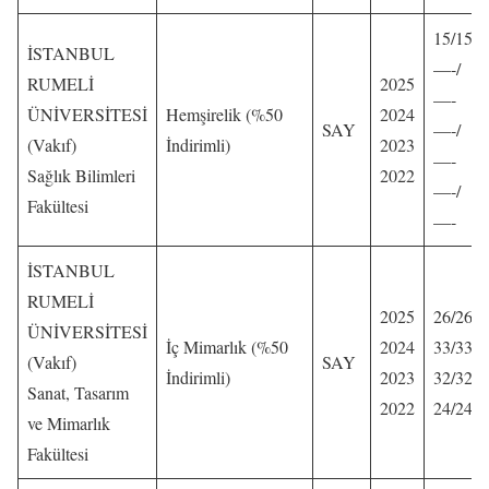
15/15
İSTANBUL
—-/
RUMELİ
2025
—-
ÜNİVERSİTESİ
Hemşirelik (%50
2024
SAY
—-/
(Vakıf)
İndirimli)
2023
—-
Sağlık Bilimleri
2022
—-/
Fakültesi
—-
İSTANBUL
RUMELİ
2025
26/26
ÜNİVERSİTESİ
İç Mimarlık (%50
2024
33/33
(Vakıf)
SAY
İndirimli)
2023
32/32
Sanat, Tasarım
2022
24/24
ve Mimarlık
Fakültesi