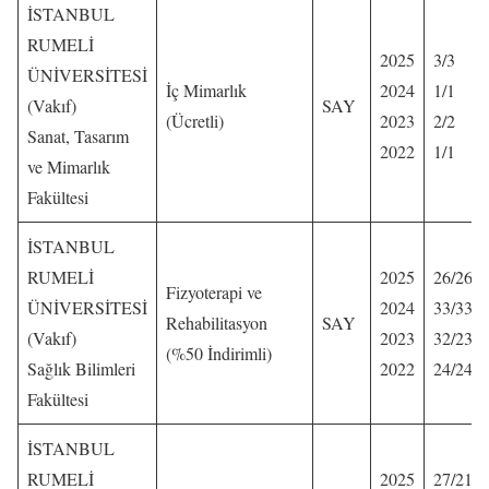
İSTANBUL
RUMELİ
2025
3/3
ÜNİVERSİTESİ
İç Mimarlık
2024
1/1
(Vakıf)
SAY
(Ücretli)
2023
2/2
Sanat, Tasarım
2022
1/1
ve Mimarlık
Fakültesi
İSTANBUL
RUMELİ
2025
26/26
Fizyoterapi ve
ÜNİVERSİTESİ
2024
33/33
Rehabilitasyon
SAY
(Vakıf)
2023
32/23
(%50 İndirimli)
Sağlık Bilimleri
2022
24/24
Fakültesi
İSTANBUL
RUMELİ
2025
27/21