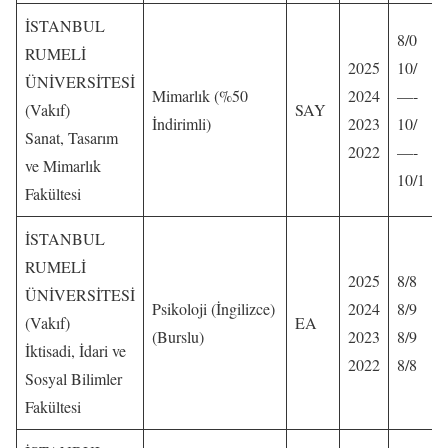
İSTANBUL
8/0
RUMELİ
2025
10/
ÜNİVERSİTESİ
Mimarlık (%50
2024
—-
(Vakıf)
SAY
İndirimli)
2023
10/
Sanat, Tasarım
2022
—-
ve Mimarlık
10/1
Fakültesi
İSTANBUL
RUMELİ
2025
8/8
ÜNİVERSİTESİ
Psikoloji (İngilizce)
2024
8/9
(Vakıf)
EA
(Burslu)
2023
8/9
İktisadi, İdari ve
2022
8/8
Sosyal Bilimler
Fakültesi