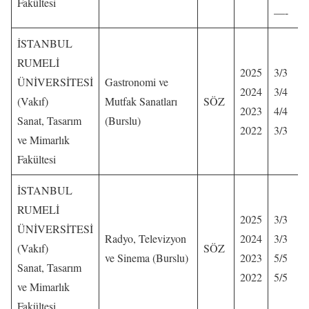
Fakültesi
—-
İSTANBUL
RUMELİ
2025
3/3
ÜNİVERSİTESİ
Gastronomi ve
2024
3/4
(Vakıf)
Mutfak Sanatları
SÖZ
2023
4/4
Sanat, Tasarım
(Burslu)
2022
3/3
ve Mimarlık
Fakültesi
İSTANBUL
RUMELİ
2025
3/3
ÜNİVERSİTESİ
Radyo, Televizyon
2024
3/3
(Vakıf)
SÖZ
ve Sinema (Burslu)
2023
5/5
Sanat, Tasarım
2022
5/5
ve Mimarlık
Fakültesi