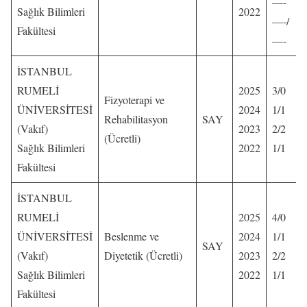
—-
Sağlık Bilimleri
2022
—-/
Fakültesi
—-
İSTANBUL
RUMELİ
2025
3/0
Fizyoterapi ve
ÜNİVERSİTESİ
2024
1/1
Rehabilitasyon
SAY
(Vakıf)
2023
2/2
(Ücretli)
Sağlık Bilimleri
2022
1/1
Fakültesi
İSTANBUL
RUMELİ
2025
4/0
ÜNİVERSİTESİ
Beslenme ve
2024
1/1
SAY
(Vakıf)
Diyetetik (Ücretli)
2023
2/2
Sağlık Bilimleri
2022
1/1
Fakültesi