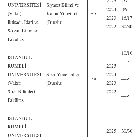
2025
7/7
ÜNİVERSİTESİ
Siyaset Bilimi ve
2024
8/9
(Vakıf)
Kamu Yönetimi
EA
2023
16/17
İktisadi, İdari ve
(Burslu)
2022
30/30
Sosyal Bilimler
Fakültesi
10/10
İSTANBUL
—-/
RUMELİ
2025
—-
ÜNİVERSİTESİ
Spor Yöneticiliği
2024
EA
—-/
(Vakıf)
(Burslu)
2023
—-
Spor Bilimleri
2022
—-/
Fakültesi
—-
İSTANBUL
RUMELİ
2025
30/30
ÜNİVERSİTESİ