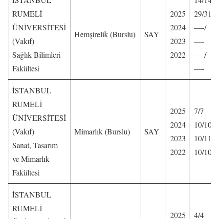
RUMELİ
2025
29/31
ÜNİVERSİTESİ
2024
—-/
Hemşirelik (Burslu)
SAY
(Vakıf)
2023
—-
Sağlık Bilimleri
2022
—-/
Fakültesi
—-
İSTANBUL
RUMELİ
2025
7/7
ÜNİVERSİTESİ
2024
10/10
(Vakıf)
Mimarlık (Burslu)
SAY
2023
10/11
Sanat, Tasarım
2022
10/10
ve Mimarlık
Fakültesi
İSTANBUL
RUMELİ
2025
4/4