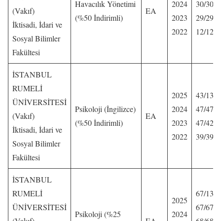
Havacılık Yönetimi
2024
30/30
(Vakıf)
EA
(%50 İndirimli)
2023
29/29
İktisadi, İdari ve
2022
12/12
Sosyal Bilimler
Fakültesi
İSTANBUL
RUMELİ
2025
43/13
ÜNİVERSİTESİ
Psikoloji (İngilizce)
2024
47/47
(Vakıf)
EA
(%50 İndirimli)
2023
47/42
İktisadi, İdari ve
2022
39/39
Sosyal Bilimler
Fakültesi
İSTANBUL
RUMELİ
67/13
2025
ÜNİVERSİTESİ
67/67
Psikoloji (%25
2024
(Vakıf)
EA
68/68