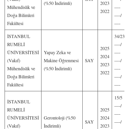
(%50 İndirimli)
2023
Mühendislik ve
—-
2022
Doğa Bilimleri
—-/
Fakültesi
—-
İSTANBUL
34/23
RUMELİ
—-/
2025
ÜNİVERSİTESİ
Yapay Zeka ve
—-
2024
(Vakıf)
Makine Öğrenmesi
SAY
—-/
2023
Mühendislik ve
(%50 İndirimli)
—-
2022
Doğa Bilimleri
—-/
Fakültesi
—-
15/5
İSTANBUL
—-/
RUMELİ
2025
—-
ÜNİVERSİTESİ
Gerontoloji (%50
2024
SAY
—-/
(Vakıf)
İndirimli)
2023