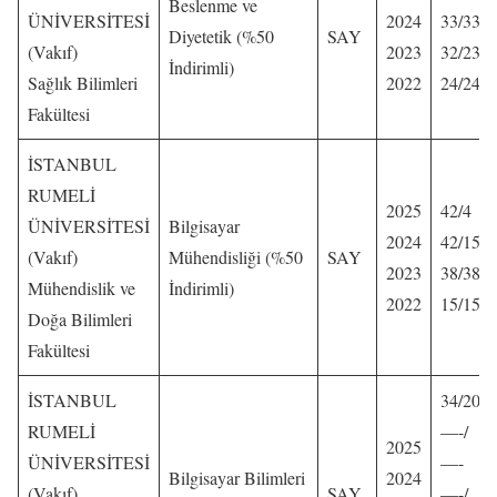
Beslenme ve
ÜNİVERSİTESİ
2024
33/33
Diyetetik (%50
SAY
(Vakıf)
2023
32/23
İndirimli)
Sağlık Bilimleri
2022
24/24
Fakültesi
İSTANBUL
RUMELİ
2025
42/4
ÜNİVERSİTESİ
Bilgisayar
2024
42/15
(Vakıf)
Mühendisliği (%50
SAY
2023
38/38
Mühendislik ve
İndirimli)
2022
15/15
Doğa Bilimleri
Fakültesi
İSTANBUL
34/20
RUMELİ
—-/
2025
ÜNİVERSİTESİ
—-
Bilgisayar Bilimleri
2024
(Vakıf)
SAY
—-/