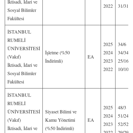
İktisadi, İdari ve
2022
31/31
Sosyal Bilimler
Fakültesi
İSTANBUL
RUMELİ
2025
34/6
ÜNİVERSİTESİ
İşletme (%50
2024
34/34
(Vakıf)
EA
İndirimli)
2023
25/16
İktisadi, İdari ve
2022
10/10
Sosyal Bilimler
Fakültesi
İSTANBUL
RUMELİ
2025
48/3
ÜNİVERSİTESİ
Siyaset Bilimi ve
2024
51/24
(Vakıf)
Kamu Yönetimi
EA
2023
52/52
İktisadi, İdari ve
(%50 İndirimli)
2022
29/29