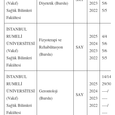
(Vakıf)
Diyetetik (Burslu)
2023
5/6
Sağlık Bilimleri
2022
5/5
Fakültesi
İSTANBUL
RUMELİ
2025
4/4
Fizyoterapi ve
ÜNİVERSİTESİ
2024
5/6
Rehabilitasyon
SAY
(Vakıf)
2023
5/6
(Burslu)
Sağlık Bilimleri
2022
5/5
Fakültesi
İSTANBUL
14/14
RUMELİ
2025
29/30
ÜNİVERSİTESİ
Gerontoloji
2024
—-/
SAY
(Vakıf)
(Burslu)
2023
—-
Sağlık Bilimleri
2022
—-/
Fakültesi
—-