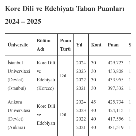
Kore Dili ve Edebiyatı Taban Puanları
2024 – 202
5
Bölüm
Puan
Üniversite
Yıl
Kont.
Puan
Sır
Adı
Türü
İstanbul
Kore Dili
2024
30
429,723
13.
Üniversitesi
ve
2023
30
433,808
15.
Dil
(Devlet)
Edebiyatı
2022
30
433,955
13.
(İstanbul)
(Korece)
2021
30
397,332
13.
Ankara
2024
45
425,734
15.
Kore Dili
Üniversitesi
2023
40
424,115
18.
ve
Dil
(Devlet)
2022
40
417,556
18.
Edebiyatı
(Ankara)
2021
40
381,519
17.