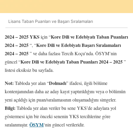
Lisans Taban Puanları ve Başarı Sıralamaları
2024 – 202
5
YKS
Kore Dili ve Edebiyatı Taban Puanları
için “
2024 – 202
5
Kore Dili ve Edebiyatı Başarı Sıralamaları
“, “
2024 – 202
5
” ve daha fazlası Tercih Koçu’nda. ÖSYM’nin
Kore Dili ve Edebiyatı Taban Puanları 2024 – 202
5
güncel “
”
listesi eksiksiz bu sayfada.
Not:
Dolmadı
Tabloda yer alan “
” ifadesi, ilgili bölüme
kontenjanından daha az aday kayıt yaptırıldığını veya o bölümün
yeni açıldığı için puan/sıralamasının oluşamadığını simgeler.
Bilgi:
Tabloda yer alan veriler bu sene YKS’de adaylara yol
göstermesi için bir önceki senenin YKS tercihlerine göre
ÖSYM
sıralanmıştır.
‘nin güncel verileridir.