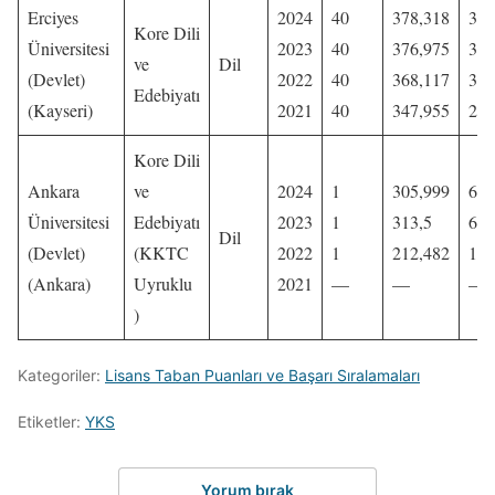
Erciyes
2024
40
378,318
33.
Kore Dili
Üniversitesi
2023
40
376,975
38.
ve
Dil
(Devlet)
2022
40
368,117
35.
Edebiyatı
(Kayseri)
2021
40
347,955
28.
Kore Dili
Ankara
ve
2024
1
305,999
69.
Üniversitesi
Edebiyatı
2023
1
313,5
67.
Dil
(Devlet)
(KKTC
2022
1
212,482
104
(Ankara)
Uyruklu
2021
—
—
—
)
Kategoriler:
Lisans Taban Puanları ve Başarı Sıralamaları
Etiketler:
YKS
Yorum bırak