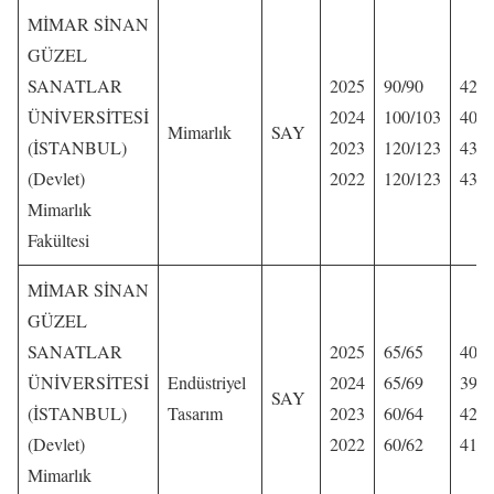
MİMAR SİNAN
GÜZEL
SANATLAR
2025
90/90
425,
ÜNİVERSİTESİ
2024
100/103
407,
Mimarlık
SAY
(İSTANBUL)
2023
120/123
436,
(Devlet)
2022
120/123
435,
Mimarlık
Fakültesi
MİMAR SİNAN
GÜZEL
SANATLAR
2025
65/65
403,
ÜNİVERSİTESİ
Endüstriyel
2024
65/69
392,
SAY
(İSTANBUL)
Tasarım
2023
60/64
421,
(Devlet)
2022
60/62
414,
Mimarlık