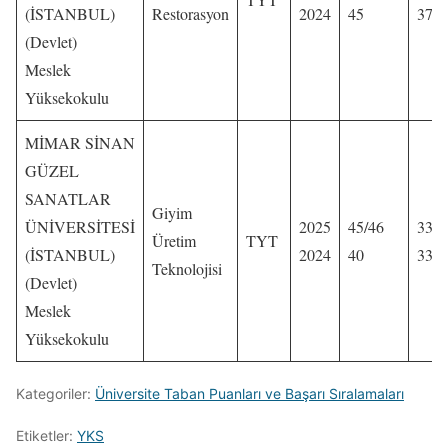
(İSTANBUL)
Restorasyon
2024
45
370,
(Devlet)
Meslek
Yüksekokulu
MİMAR SİNAN
GÜZEL
SANATLAR
Giyim
ÜNİVERSİTESİ
2025
45/46
333,
Üretim
TYT
(İSTANBUL)
2024
40
334,
Teknolojisi
(Devlet)
Meslek
Yüksekokulu
Kategoriler:
Üniversite Taban Puanları ve Başarı Sıralamaları
Etiketler:
YKS