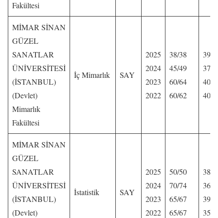
Fakültesi
MİMAR SİNAN
GÜZEL
SANATLAR
2025
38/38
390,
ÜNİVERSİTESİ
2024
45/49
379,
İç Mimarlık
SAY
(İSTANBUL)
2023
60/64
406,
(Devlet)
2022
60/62
404,
Mimarlık
Fakültesi
MİMAR SİNAN
GÜZEL
SANATLAR
2025
50/50
384,
ÜNİVERSİTESİ
2024
70/74
363,
İstatistik
SAY
(İSTANBUL)
2023
65/67
393,
(Devlet)
2022
65/67
359,