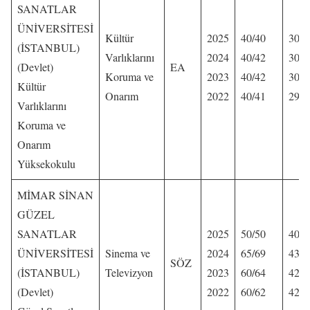
SANATLAR
ÜNİVERSİTESİ
Kültür
2025
40/40
304,
(İSTANBUL)
Varlıklarını
2024
40/42
300,
(Devlet)
EA
Koruma ve
2023
40/42
302,
Kültür
Onarım
2022
40/41
299,
Varlıklarını
Koruma ve
Onarım
Yüksekokulu
MİMAR SİNAN
GÜZEL
SANATLAR
2025
50/50
408,
ÜNİVERSİTESİ
Sinema ve
2024
65/69
434,
SÖZ
(İSTANBUL)
Televizyon
2023
60/64
423,
(Devlet)
2022
60/62
426,