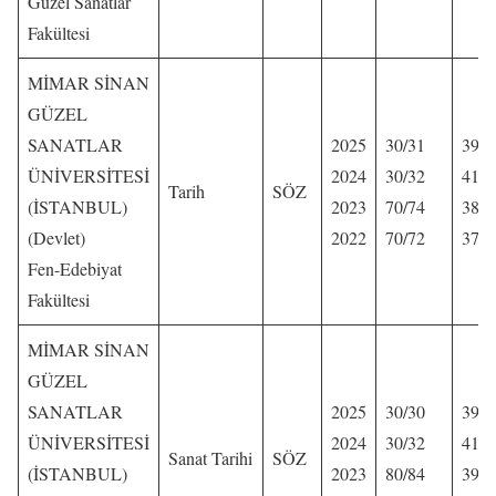
Güzel Sanatlar
Fakültesi
MİMAR SİNAN
GÜZEL
SANATLAR
2025
30/31
396,
ÜNİVERSİTESİ
2024
30/32
417,
Tarih
SÖZ
(İSTANBUL)
2023
70/74
383,
(Devlet)
2022
70/72
379,
Fen-Edebiyat
Fakültesi
MİMAR SİNAN
GÜZEL
SANATLAR
2025
30/30
392,
ÜNİVERSİTESİ
2024
30/32
419,
Sanat Tarihi
SÖZ
(İSTANBUL)
2023
80/84
392,