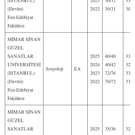
(İSTANBUL)
2023
30/32
330,
(Devlet)
2022
30/31
308,
Fen-Edebiyat
Fakültesi
MİMAR SİNAN
GÜZEL
SANATLAR
2025
40/40
337,
ÜNİVERSİTESİ
2024
40/42
328,
Sosyoloji
EA
(İSTANBUL)
2023
72/76
335,
(Devlet)
2022
70/72
337,
Fen-Edebiyat
Fakültesi
MİMAR SİNAN
GÜZEL
SANATLAR
2025
35/36
321,