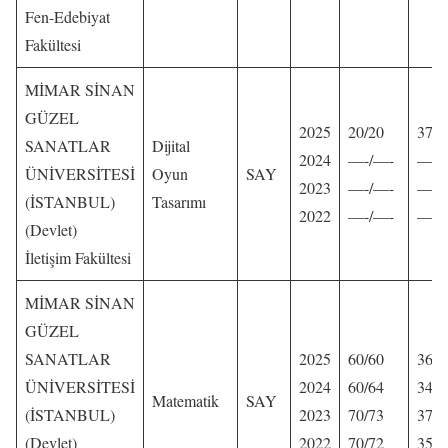
Fen-Edebiyat
Fakültesi
MİMAR SİNAN
GÜZEL
2025
20/20
378,
SANATLAR
Dijital
2024
—-/—-
—-
ÜNİVERSİTESİ
Oyun
SAY
2023
—-/—-
—-
(İSTANBUL)
Tasarımı
2022
—-/—-
—-
(Devlet)
İletişim Fakültesi
MİMAR SİNAN
GÜZEL
SANATLAR
2025
60/60
365,
ÜNİVERSİTESİ
2024
60/64
344,
Matematik
SAY
(İSTANBUL)
2023
70/73
376,
(Devlet)
2022
70/72
358,