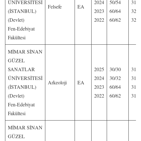
ÜNİVERSİTESİ
2024
50/54
312,
Felsefe
EA
(İSTANBUL)
2023
60/64
322,
(Devlet)
2022
60/62
322,
Fen-Edebiyat
Fakültesi
MİMAR SİNAN
GÜZEL
SANATLAR
2025
30/30
318
ÜNİVERSİTESİ
2024
30/32
312,
Arkeoloji
EA
(İSTANBUL)
2023
60/64
316,
(Devlet)
2022
60/62
317,
Fen-Edebiyat
Fakültesi
MİMAR SİNAN
GÜZEL