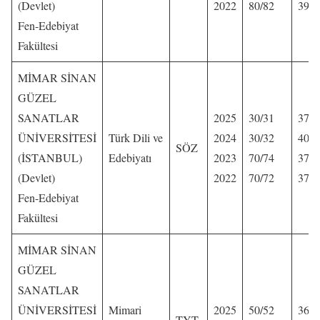
(Devlet)
2022
80/82
395,
Fen-Edebiyat
Fakültesi
MİMAR SİNAN
GÜZEL
SANATLAR
2025
30/31
373,
ÜNİVERSİTESİ
Türk Dili ve
2024
30/32
405,
SÖZ
(İSTANBUL)
Edebiyatı
2023
70/74
371,
(Devlet)
2022
70/72
371,
Fen-Edebiyat
Fakültesi
MİMAR SİNAN
GÜZEL
SANATLAR
ÜNİVERSİTESİ
Mimari
2025
50/52
364,
TYT