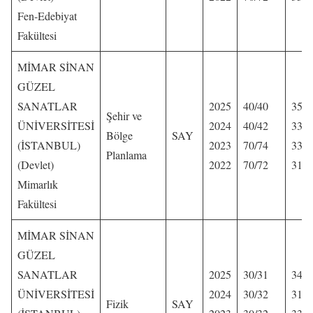
Fen-Edebiyat
Fakültesi
MİMAR SİNAN
GÜZEL
SANATLAR
2025
40/40
354,
Şehir ve
ÜNİVERSİTESİ
2024
40/42
330,
Bölge
SAY
(İSTANBUL)
2023
70/74
334,
Planlama
(Devlet)
2022
70/72
319,
Mimarlık
Fakültesi
MİMAR SİNAN
GÜZEL
SANATLAR
2025
30/31
341,
ÜNİVERSİTESİ
2024
30/32
316,
Fizik
SAY