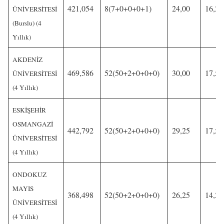
421,054
8(7+0+0+0+1)
24,00
16,25
ÜNİVERSİTESİ
(Burslu) (4
Yıllık)
AKDENİZ
469,586
52(50+2+0+0+0)
30,00
17,50
ÜNİVERSİTESİ
(4 Yıllık)
ESKİŞEHİR
OSMANGAZİ
442,792
52(50+2+0+0+0)
29,25
17,50
ÜNİVERSİTESİ
(4 Yıllık)
ONDOKUZ
MAYIS
368,498
52(50+2+0+0+0)
26,25
14,25
ÜNİVERSİTESİ
(4 Yıllık)