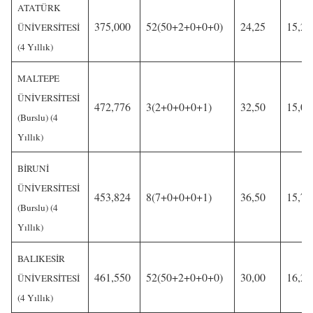
ATATÜRK
375,000
52(50+2+0+0+0)
24,25
15,25
ÜNİVERSİTESİ
(4 Yıllık)
MALTEPE
ÜNİVERSİTESİ
472,776
3(2+0+0+0+1)
32,50
15,00
(Burslu) (4
Yıllık)
BİRUNİ
ÜNİVERSİTESİ
453,824
8(7+0+0+0+1)
36,50
15,75
(Burslu) (4
Yıllık)
BALIKESİR
461,550
52(50+2+0+0+0)
30,00
16,25
ÜNİVERSİTESİ
(4 Yıllık)