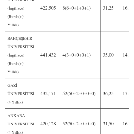
422,505
8(6+0+1+0+1)
31,25
16,25
(İngilizce)
(Burslu) (4
Yıllık)
BAHÇEŞEHİR
ÜNİVERSİTESİ
441,432
4(3+0+0+0+1)
35,00
14,50
(İngilizce)
(Burslu) (4
Yıllık)
GAZİ
432,171
52(50+2+0+0+0)
36,25
17,50
ÜNİVERSİTESİ
(4 Yıllık)
ANKARA
420,128
52(50+2+0+0+0)
31,50
16,25
ÜNİVERSİTESİ
(4 Yıllık)