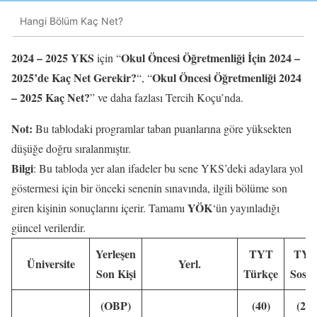
Hangi Bölüm Kaç Net?
2024 – 2025 YKS
Okul Öncesi Öğretmenliği İçin 2024 –
için “
2025’de Kaç Net Gerekir?
Okul Öncesi Öğretmenliği 2024
“, “
– 2025 Kaç Net?
” ve daha fazlası Tercih Koçu’nda.
Not:
Bu tablodaki programlar taban puanlarına göre yüksekten
düşüğe doğru sıralanmıştır.
Bilgi
: Bu tabloda yer alan ifadeler bu sene YKS’deki adaylara yol
göstermesi için bir önceki senenin sınavında, ilgili bölüme son
YÖK
giren kişinin sonuçlarını içerir. Tamamı
‘ün yayınladığı
güncel verilerdir.
Yerleşen
TYT
TY
Üniversite
Yerl.
Son Kişi
Türkçe
Sosya
(OBP)
(40)
(20)