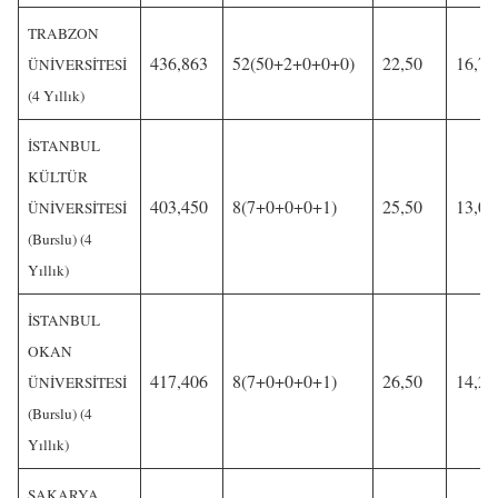
TRABZON
436,863
52(50+2+0+0+0)
22,50
16,75
ÜNİVERSİTESİ
(4 Yıllık)
İSTANBUL
KÜLTÜR
403,450
8(7+0+0+0+1)
25,50
13,00
ÜNİVERSİTESİ
(Burslu) (4
Yıllık)
İSTANBUL
OKAN
417,406
8(7+0+0+0+1)
26,50
14,25
ÜNİVERSİTESİ
(Burslu) (4
Yıllık)
SAKARYA