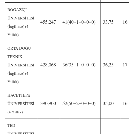
BOĞAZİÇİ
ÜNİVERSİTESİ
455,247
41(40+1+0+0+0)
33,75
16,25
(İngilizce) (4
Yıllık)
ORTA DOĞU
TEKNİK
428,068
36(35+1+0+0+0)
36,25
17,50
ÜNİVERSİTESİ
(İngilizce) (4
Yıllık)
HACETTEPE
390,900
52(50+2+0+0+0)
35,00
16,50
ÜNİVERSİTESİ
(4 Yıllık)
TED
ÜNİVERSİTESİ