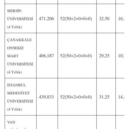
MERSİN
471,206
52(50+2+0+0+0)
32,50
16,25
ÜNİVERSİTESİ
(4 Yıllık)
ÇANAKKALE
ONSEKİZ
406,187
52(50+2+0+0+0)
29,25
10,75
MART
ÜNİVERSİTESİ
(4 Yıllık)
İSTANBUL
MEDENİYET
439,833
52(50+2+0+0+0)
31,25
14,50
ÜNİVERSİTESİ
(4 Yıllık)
VAN