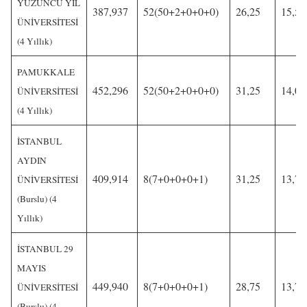
YÜZÜNCÜ YIL
387,937
52(50+2+0+0+0)
26,25
15,50
ÜNİVERSİTESİ
(4 Yıllık)
PAMUKKALE
452,296
52(50+2+0+0+0)
31,25
14,00
ÜNİVERSİTESİ
(4 Yıllık)
İSTANBUL
AYDIN
409,914
8(7+0+0+0+1)
31,25
13,75
ÜNİVERSİTESİ
(Burslu) (4
Yıllık)
İSTANBUL 29
MAYIS
449,940
8(7+0+0+0+1)
28,75
13,75
ÜNİVERSİTESİ
(Burslu) (4