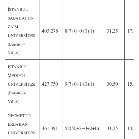
İSTANBUL
SABAHATTİN
ZAİM
403,278
8(7+0+0+0+1)
31,25
17,50
ÜNİVERSİTESİ
(Burslu) (4
Yıllık)
İSTANBUL
MEDİPOL
427,750
9(7+0+1+0+1)
30,50
15,50
ÜNİVERSİTESİ
(Burslu) (4
Yıllık)
NECMETTİN
ERBAKAN
461,391
52(50+2+0+0+0)
31,25
14,75
ÜNİVERSİTESİ