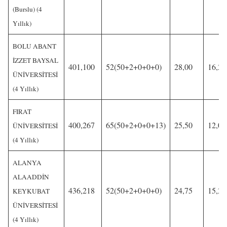
(Burslu) (4
Yıllık)
BOLU ABANT
İZZET BAYSAL
401,100
52(50+2+0+0+0)
28,00
16,25
ÜNİVERSİTESİ
(4 Yıllık)
FIRAT
400,267
65(50+2+0+0+13)
25,50
12,00
ÜNİVERSİTESİ
(4 Yıllık)
ALANYA
ALAADDİN
436,218
52(50+2+0+0+0)
24,75
15,25
KEYKUBAT
ÜNİVERSİTESİ
(4 Yıllık)