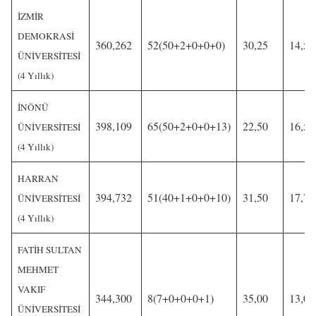
İZMİR
DEMOKRASİ
360,262
52(50+2+0+0+0)
30,25
14,50
ÜNİVERSİTESİ
(4 Yıllık)
İNÖNÜ
398,109
65(50+2+0+0+13)
22,50
16,50
ÜNİVERSİTESİ
(4 Yıllık)
HARRAN
394,732
51(40+1+0+0+10)
31,50
17,75
ÜNİVERSİTESİ
(4 Yıllık)
FATİH SULTAN
MEHMET
VAKIF
344,300
8(7+0+0+0+1)
35,00
13,00
ÜNİVERSİTESİ