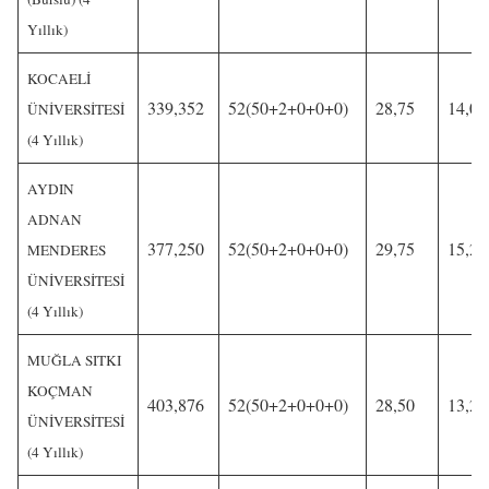
Yıllık)
KOCAELİ
339,352
52(50+2+0+0+0)
28,75
14,00
ÜNİVERSİTESİ
(4 Yıllık)
AYDIN
ADNAN
377,250
52(50+2+0+0+0)
29,75
15,25
MENDERES
ÜNİVERSİTESİ
(4 Yıllık)
MUĞLA SITKI
KOÇMAN
403,876
52(50+2+0+0+0)
28,50
13,25
ÜNİVERSİTESİ
(4 Yıllık)