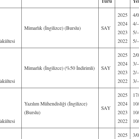
Türü
Ye
2025
4/0
2024
4/
Mimarlık (İngilizce) (Burslu)
SAY
2023
5/
akültesi
2022
5/
2025
2/0
2024
3/
Mimarlık (İngilizce) (%50 İndirimli)
SAY
2023
2/
akültesi
2022
3/
2025
17
Yazılım Mühendisliği (İngilizce)
2024
10
SAY
(Burslu)
2023
10
akültesi
2022
10
2025
3/0