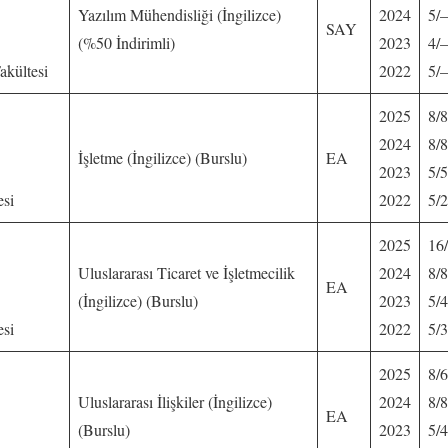
Yazılım Mühendisliği (İngilizce)
2024
5/
SAY
(%50 İndirimli)
2023
4/
akültesi
2022
5/
2025
8/8
2024
8/8
İşletme (İngilizce) (Burslu)
EA
2023
5/5
esi
2022
5/2
2025
16
Uluslararası Ticaret ve İşletmecilik
2024
8/8
EA
(İngilizce) (Burslu)
2023
5/4
esi
2022
5/3
2025
8/6
Uluslararası İlişkiler (İngilizce)
2024
8/8
EA
(Burslu)
2023
5/4