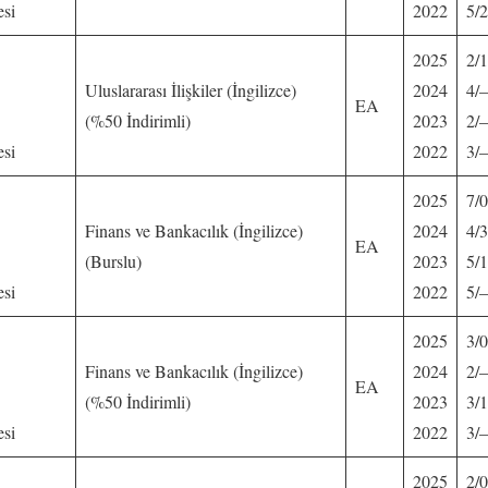
esi
2022
5/2
2025
2/1
Uluslararası İlişkiler (İngilizce)
2024
4/
EA
(%50 İndirimli)
2023
2/
esi
2022
3/
2025
7/0
Finans ve Bankacılık (İngilizce)
2024
4/3
EA
(Burslu)
2023
5/1
esi
2022
5/
2025
3/0
Finans ve Bankacılık (İngilizce)
2024
2/
EA
(%50 İndirimli)
2023
3/1
esi
2022
3/
2025
2/0