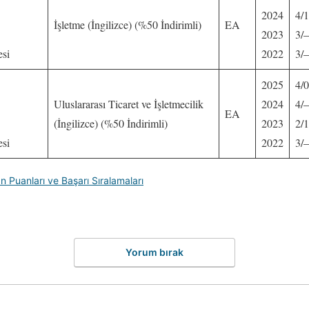
2024
4/1
İşletme (İngilizce) (%50 İndirimli)
EA
2023
3/
esi
2022
3/
2025
4/0
Uluslararası Ticaret ve İşletmecilik
2024
4/
EA
(İngilizce) (%50 İndirimli)
2023
2/1
esi
2022
3/
n Puanları ve Başarı Sıralamaları
Yorum bırak