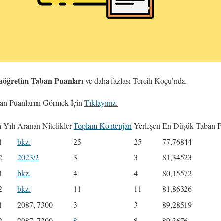
öğretim Taban Puanları
ve daha fazlası Tercih Koçu’nda.
n Puanlarını Görmek İçin
Tıklayınız.
 Yılı
Aranan Nitelikler
Toplam Kontenjan
Yerleşen
En Düşük Taban 
1
bkz.
25
25
77,76844
2
2023/2
3
3
81,34523
1
bkz.
4
4
80,15572
2
bkz.
11
11
81,86326
1
2087, 7300
3
3
89,28519
2
2087 ,7300
8
8
89,3676