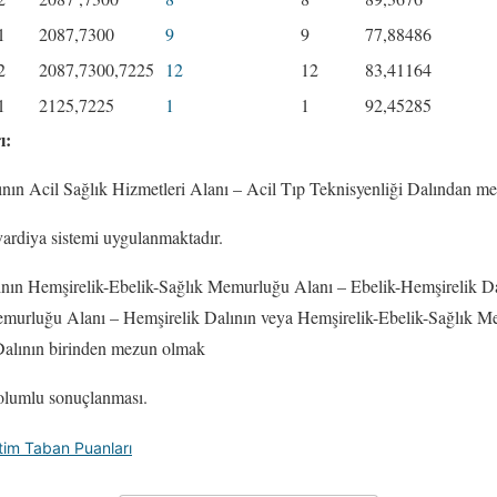
1
2087,7300
9
9
77,88486
2
2087,7300,7225
12
12
83,41164
1
2125,7225
1
1
92,45285
ı:
nın Acil Sağlık Hizmetleri Alanı – Acil Tıp Teknisyenliği Dalından m
ardiya sistemi uygulanmaktadır.
nın Hemşirelik-Ebelik-Sağlık Memurluğu Alanı – Ebelik-Hemşirelik Da
emurluğu Alanı – Hemşirelik Dalının veya Hemşirelik-Ebelik-Sağlık 
alının birinden mezun olmak
 olumlu sonuçlanması.
im Taban Puanları