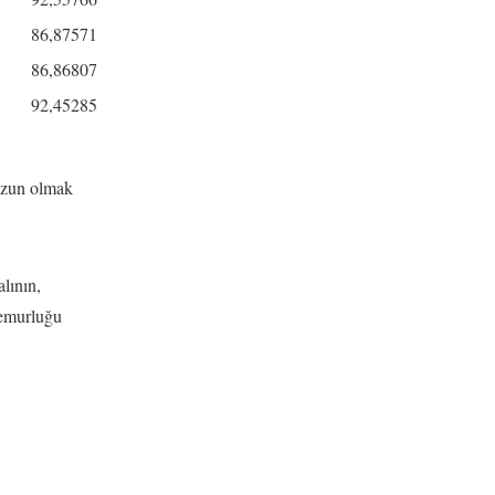
86,87571
86,86807
92,45285
ezun olmak
lının,
Memurluğu