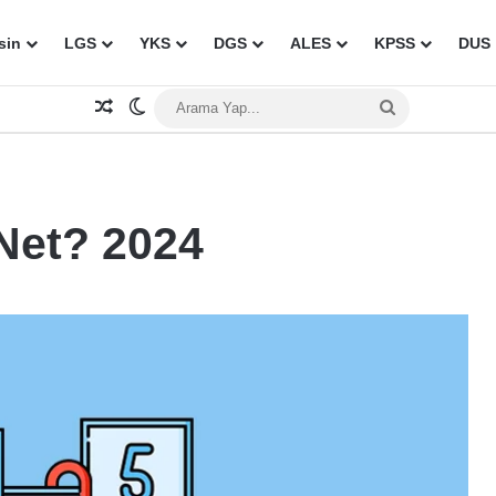
sin
LGS
YKS
DGS
ALES
KPSS
DUS
Rastgele Makale
Dış görünümü değiştir
Arama
Yap...
Net? 2024