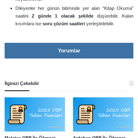
Dileyenler her günün bitiminde yer alan “Kitap Okuma”
saatini
2 günde 1 olacak şekilde
düşürebilir. Kalan
kısımlara ise
soru çözüm saatleri
yerleştirilebilir.
Yorumlar
İlginizi Çekebilir
Malatya OBP İle Öğrenci
Ardahan OBP İle Öğrenci