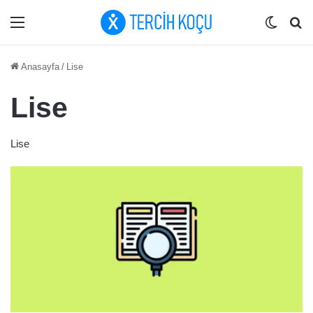
Menü
Dış gö
Ar
Anasayfa
/
Lise
Lise
Lise