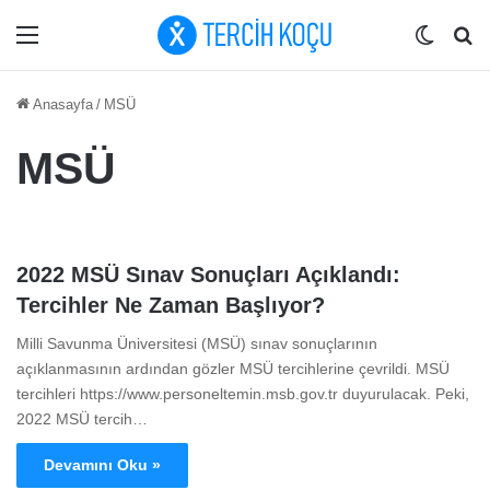
Menü
Dış gö
Ar
Anasayfa
/
MSÜ
MSÜ
2022 MSÜ Sınav Sonuçları Açıklandı:
Tercihler Ne Zaman Başlıyor?
Milli Savunma Üniversitesi (MSÜ) sınav sonuçlarının
açıklanmasının ardından gözler MSÜ tercihlerine çevrildi. MSÜ
tercihleri https://www.personeltemin.msb.gov.tr duyurulacak. Peki,
2022 MSÜ tercih…
Devamını Oku »