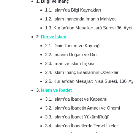
1. Bilgi ve İnanç
1.1. İslam’da Bilgi Kaynakları
1.2. İslam İnancında İmanın Mahiyeti
1.3. Kur’an’dan Mesajlar: İsrâ Suresi 36. Aye
2.
Din ve İslam
2.1. Dinin Tanımı ve Kaynağı
2.2. İnsanın Doğası ve Din
2.3. İman ve İslam İlişkisi
2.4. İslam İnanç Esaslarının Özellikleri
2.5. Kur’an’dan Mesajlar: Nisâ Suresi, 136. A
3.
İslam ve İbadet
3.1. İslam’da İbadet ve Kapsamı
3.2. İslam’da İbadetin Amacı ve Önemi
3.3. İslam’da İbadet Yükümlülüğü
3.4. İslam’da İbadetlerde Temel İlkeler