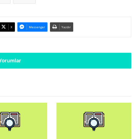
X
Messenger
Yazdır
Yorumlar