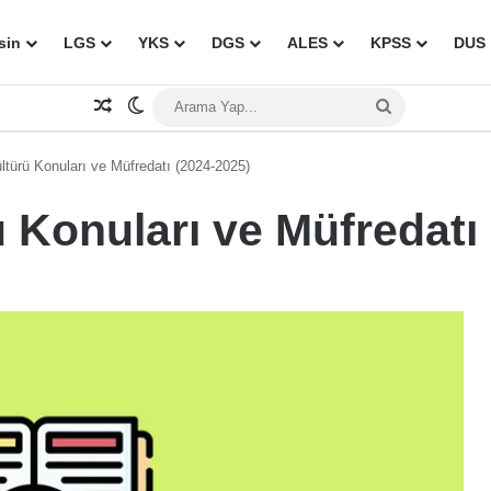
sin
LGS
YKS
DGS
ALES
KPSS
DUS
Rastgele Makale
Dış görünümü değiştir
Arama
Yap...
ültürü Konuları ve Müfredatı (2024-2025)
rü Konuları ve Müfredatı