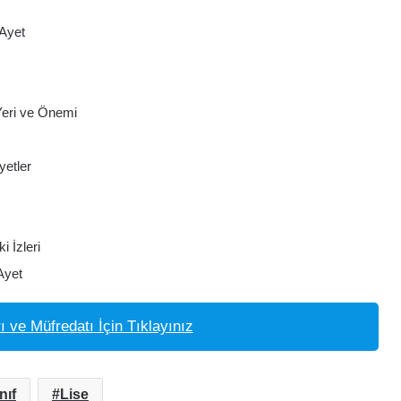
 Ayet
 Yeri ve Önemi
yetler
i İzleri
Ayet
ı ve Müfredatı İçin Tıklayınız
nıf
Lise