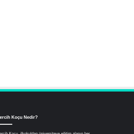
ercih Koçu Nedir?
ercih Koçu, ilkokuldan üniversiteye eğitim alanın her