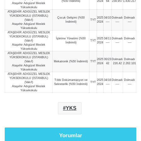
(%50 İndirimli)
2024
64
239,957
1.830.217
Ataşehir Adıgüzel Meslek
Yüksekokulu
ATAŞEHİR ADIGÜZEL MESLEK
YÜKSEKOKULU (İSTANBUL)
Çocuk Gelişimi (%50
2025
34/10
Dolmadı
Dolmadı
(Vakıf)
TYT
İndirimli)
2024
—-
—-
—-
Ataşehir Adıgüzel Meslek
Yüksekokulu
ATAŞEHİR ADIGÜZEL MESLEK
YÜKSEKOKULU (İSTANBUL)
İşletme Yönetimi (%50
2025
34/11
Dolmadı
Dolmadı
(Vakıf)
TYT
İndirimli)
2024
—-
—-
—-
Ataşehir Adıgüzel Meslek
Yüksekokulu
ATAŞEHİR ADIGÜZEL MESLEK
YÜKSEKOKULU (İSTANBUL)
2025
30/23
Dolmadı
Dolmadı
(Vakıf)
Mekatronik (%50 İndirimli)
TYT
2024
42
216,42
2.262.101
Ataşehir Adıgüzel Meslek
Yüksekokulu
ATAŞEHİR ADIGÜZEL MESLEK
YÜKSEKOKULU (İSTANBUL)
Tıbbi Dokümantasyon ve
2025
34/16
Dolmadı
Dolmadı
(Vakıf)
TYT
Sekreterlik (%50 İndirimli)
2024
—-
—-
—-
Ataşehir Adıgüzel Meslek
Yüksekokulu
YKS
Yorumlar