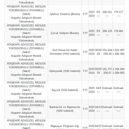
Yüksekokulu
ATAŞEHİR ADIGÜZEL MESLEK
YÜKSEKOKULU (İSTANBUL)
2025
5/5
306,521
775.577
(Vakıf)
İşletme Yönetimi (Burslu)
TYT
2024
—-
—-
—-
Ataşehir Adıgüzel Meslek
Yüksekokulu
ATAŞEHİR ADIGÜZEL MESLEK
YÜKSEKOKULU (İSTANBUL)
2025
5/5
306,135
779.881
(Vakıf)
Çocuk Gelişimi (Burslu)
TYT
2024
—-
—-
—-
Ataşehir Adıgüzel Meslek
Yüksekokulu
ATAŞEHİR ADIGÜZEL MESLEK
YÜKSEKOKULU (İSTANBUL)
Sivil Havacılık Kabin
2025
30/30
251,244
1.524.497
(Vakıf)
TYT
Hizmetleri (%50 İndirimli)
2024
43
239,39
1.840.364
Ataşehir Adıgüzel Meslek
Yüksekokulu
ATAŞEHİR ADIGÜZEL MESLEK
YÜKSEKOKULU (İSTANBUL)
2025
55/55
181,757
2.294.436
(Vakıf)
Optisyenlik (%50 İndirimli)
TYT
2024
55
208,67
2.399.993
Ataşehir Adıgüzel Meslek
Yüksekokulu
ATAŞEHİR ADIGÜZEL MESLEK
YÜKSEKOKULU (İSTANBUL)
2025
34/8
Dolmadı
Dolmadı
(Vakıf)
Aşçılık (%50 İndirimli)
TYT
2024
—-
—-
—-
Ataşehir Adıgüzel Meslek
Yüksekokulu
ATAŞEHİR ADIGÜZEL MESLEK
YÜKSEKOKULU (İSTANBUL)
Bankacılık ve Sigortacılık
2025
34/13
Dolmadı
Dolmadı
(Vakıf)
TYT
(%50 İndirimli)
2024
—-
—-
—-
Ataşehir Adıgüzel Meslek
Yüksekokulu
ATAŞEHİR ADIGÜZEL MESLEK
YÜKSEKOKULU (İSTANBUL)
Bilgisayar Programcılığı
2025
64/37
Dolmadı
Dolmadı
(Vakıf)
TYT