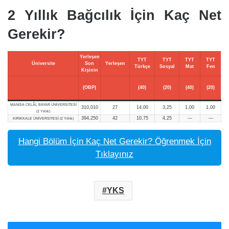
2 Yıllık Bağcılık İçin Kaç Net
Gerekir?
Yerleşen
TYT
TYT
TYT
TYT
Üniversite
Son
Yerleşen
Türkçe
Sosyal
Mat
Fen
Kişinin
(OBP)
(40)
(20)
(40)
(20)
MANİSA CELÂL BAYAR ÜNİVERSİTESİ
310,010
27
14,00
3,25
1,00
1,00
(2 Yıllık)
394,250
42
10,75
4,25
—
—
KIRIKKALE ÜNİVERSİTESİ (2 Yıllık)
Hangi Bölüm İçin Kaç Net Gerekir? Öğrenmek İçin
Tıklayınız
YKS