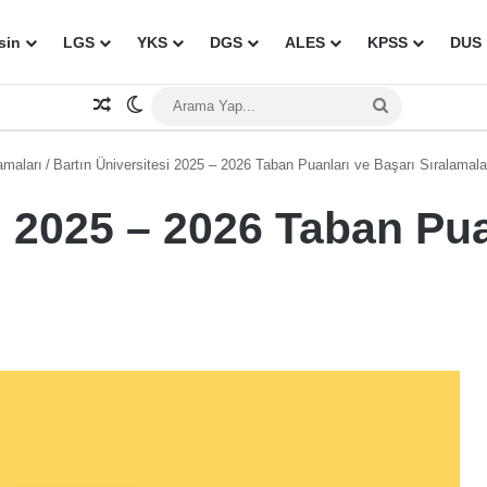
sin
LGS
YKS
DGS
ALES
KPSS
DUS
Rastgele Makale
Dış görünümü değiştir
Arama
Yap...
amaları
/
Bartın Üniversitesi 2025 – 2026 Taban Puanları ve Başarı Sıralamala
i 2025 – 2026 Taban Pua