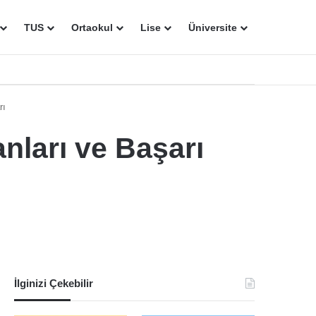
TUS
Ortaokul
Lise
Üniversite
rı
nları ve Başarı
İlginizi Çekebilir