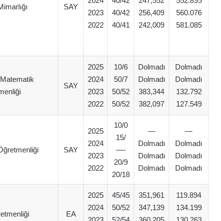
2024
40/42
247,552
552.895
Mimarlığı
SAY
2023
40/42
256,409
560.076
2022
40/41
242,009
581.085
2025
10/6
Dolmadı
Dolmadı
m Matematik
2024
50/7
Dolmadı
Dolmadı
SAY
menliği
2023
50/52
383,344
132.792
2022
50/52
382,097
127.549
10/0
2025
—
—
15/
2024
Dolmadı
Dolmadı
 Öğretmenliği
SAY
—-
2023
Dolmadı
Dolmadı
20/9
2022
Dolmadı
Dolmadı
20/18
2025
45/45
351,961
119.894
2024
50/52
347,139
134.199
retmenliği
EA
2023
52/54
360,205
130.263