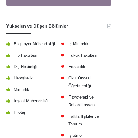
Yükselen ve Düşen Bölümler
Bilgisayar Mühendisliği
İç Mimarlık
Tıp Fakültesi
Hukuk Fakültesi
Diş Hekimliği
Eczacılık
Hemşirelik
Okul Öncesi
Öğretmenliği
Mimarlık
Fizyoterapi ve
İnşaat Mühendisliği
Rehabilitasyon
Pilotaj
Halkla İlişkiler ve
Tanıtım
İşletme