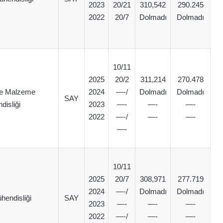
2023
20/21
310,542
290.245
2022
20/7
Dolmadı
Dolmadı
10/11
2025
20/2
311,214
270.478
 ve Malzeme
2024
—-/
Dolmadı
Dolmadı
SAY
disliği
2023
—-
—-
—-
2022
—-/
—-
—-
—-
10/11
2025
20/7
308,971
277.719
2024
—-/
Dolmadı
Dolmadı
hendisliği
SAY
2023
—-
—-
—-
2022
—-/
—-
—-