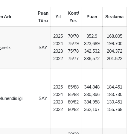
Puan
Kont/
m Adı
Yıl
Puan
Sıralama
Türü
Yer.
2025
70/70
352,9
168.805
2024
75/79
323,689
199.700
irelik
SAY
2023
75/78
342,532
204.372
2022
75/77
336,572
201.522
2025
85/88
344,848
184.451
2024
85/88
330,896
183.730
Mühendisliği
SAY
2023
80/82
384,958
130.451
2022
80/82
362,197
155.768