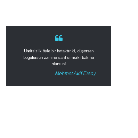
Ümitsizlik öyle bir bataktır ki, düşersen
boğulursun azmine sarıl sımsıkı bak ne
olursun!
Mehmet Akif Ersoy