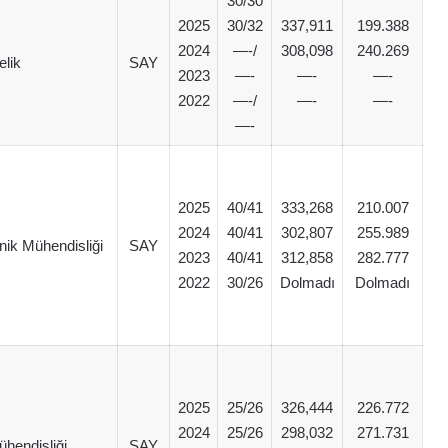
30/30
2025
30/32
337,911
199.388
2024
—-/
308,098
240.269
elik
SAY
2023
—-
—-
—-
2022
—-/
—-
—-
—-
2025
40/41
333,268
210.007
2024
40/41
302,807
255.989
onik Mühendisliği
SAY
2023
40/41
312,858
282.777
2022
30/26
Dolmadı
Dolmadı
2025
25/26
326,444
226.772
2024
25/26
298,032
271.731
hendisliği
SAY