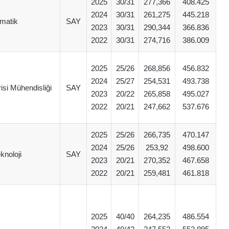
2025
30/31
277,366
408.425
2024
30/31
261,275
445.218
matik
SAY
2023
30/31
290,344
366.836
2022
30/31
274,716
386.009
2025
25/26
268,856
456.832
2024
25/27
254,531
493.738
si Mühendisliği
SAY
2023
20/22
265,858
495.027
2022
20/21
247,662
537.676
2025
25/26
266,735
470.147
2024
25/26
253,92
498.600
knoloji
SAY
2023
20/21
270,352
467.658
2022
20/21
259,481
461.818
2025
40/40
264,235
486.554