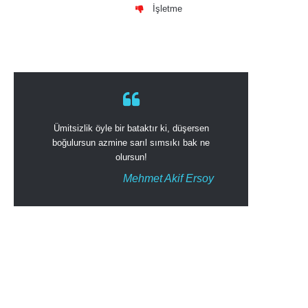
İşletme
Ümitsizlik öyle bir bataktır ki, düşersen
boğulursun azmine sarıl sımsıkı bak ne
olursun!
Mehmet Akif Ersoy