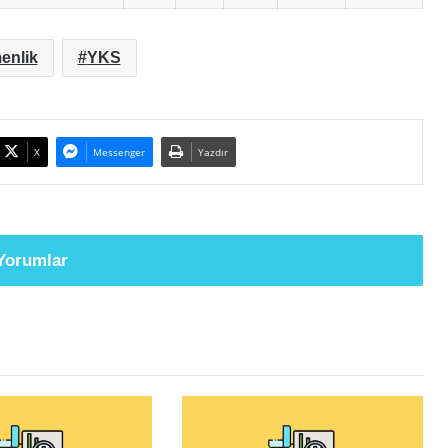
enlik
YKS
X
Messenger
Yazdır
Yorumlar