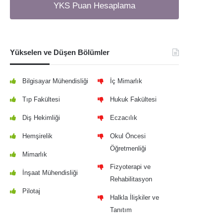
YKS Puan Hesaplama
Yükselen ve Düşen Bölümler
Bilgisayar Mühendisliği
İç Mimarlık
Tıp Fakültesi
Hukuk Fakültesi
Diş Hekimliği
Eczacılık
Hemşirelik
Okul Öncesi
Öğretmenliği
Mimarlık
Fizyoterapi ve
İnşaat Mühendisliği
Rehabilitasyon
Pilotaj
Halkla İlişkiler ve
Tanıtım