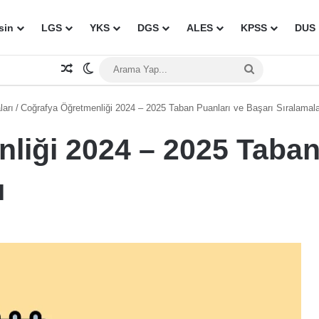
sin
LGS
YKS
DGS
ALES
KPSS
DUS
Rastgele Makale
Dış görünümü değiştir
Arama
Yap...
ları
/
Coğrafya Öğretmenliği 2024 – 2025 Taban Puanları ve Başarı Sıralamala
liği 2024 – 2025 Taban
ı