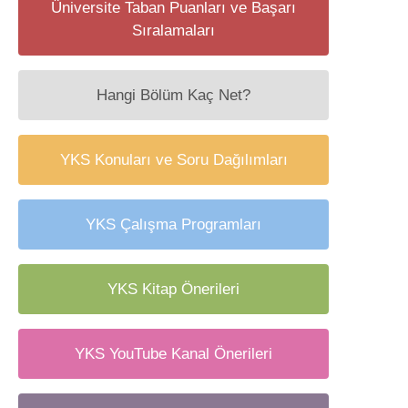
Üniversite Taban Puanları ve Başarı
Sıralamaları
Hangi Bölüm Kaç Net?
YKS Konuları ve Soru Dağılımları
YKS Çalışma Programları
YKS Kitap Önerileri
YKS YouTube Kanal Önerileri