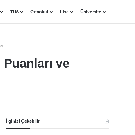
TUS
Ortaokul
Lise
Üniversite
rı
 Puanları ve
İlginizi Çekebilir