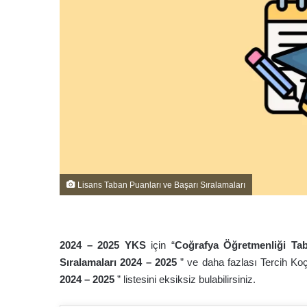
Lisans Taban Puanları ve Başarı Sıralamaları
2024 – 202
5
YKS
için “
Coğrafya Öğretmenliği Ta
Sıralamaları 2024 – 202
5
” ve daha fazlası Tercih Ko
2024 – 202
5
” listesini eksiksiz bulabilirsiniz.