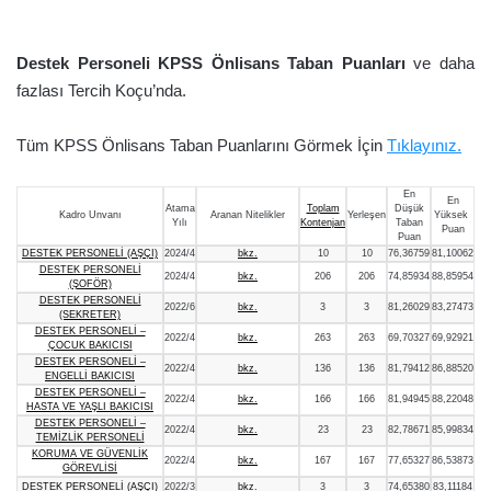
Destek Personeli KPSS Önlisans Taban Puanları
ve daha
fazlası Tercih Koçu’nda.
Tüm KPSS Önlisans Taban Puanlarını Görmek İçin
Tıklayınız.
En
En
Atama
Toplam
Düşük
Kadro Unvanı
Aranan Nitelikler
Yerleşen
Yüksek
Yılı
Kontenjan
Taban
Puan
Puan
DESTEK PERSONELİ (AŞÇI)
2024/4
bkz.
10
10
76,36759
81,10062
DESTEK PERSONELİ
2024/4
bkz.
206
206
74,85934
88,85954
(ŞOFÖR)
DESTEK PERSONELİ
2022/6
bkz.
3
3
81,26029
83,27473
(SEKRETER)
DESTEK PERSONELİ –
2022/4
bkz.
263
263
69,70327
69,92921
ÇOCUK BAKICISI
DESTEK PERSONELİ –
2022/4
bkz.
136
136
81,79412
86,88520
ENGELLİ BAKICISI
DESTEK PERSONELİ –
2022/4
bkz.
166
166
81,94945
88,22048
HASTA VE YAŞLI BAKICISI
DESTEK PERSONELİ –
2022/4
bkz.
23
23
82,78671
85,99834
TEMİZLİK PERSONELİ
KORUMA VE GÜVENLİK
2022/4
bkz.
167
167
77,65327
86,53873
GÖREVLİSİ
DESTEK PERSONELİ (AŞÇI)
2022/3
bkz.
3
3
74,65380
83,11184