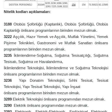
3235,3236,3289,3290,
DESTEK PERSONELİ
2019/6
154
154
73,50021
92,13585
3293,7225,3188,3222
Nitelik kodları açıklamaları:
3188
Otobüs Şoförlüğü (Kaptanlık), Otobüs Şoförlüğü, Otobüs
Kaptanlığı önlisans programlarının birinden mezun olmak.
3222
Aşçılık, Hazır Yemek ve Aşçılık, Mutfak Yönetimi, Yemek
Pişirme Teknikleri, Gastronomi ve Mutfak Sanatları önlisans
programlarının birinden mezun olmak.
3235
İklimlendirme-Soğutma, Soğutma Tesisatçılığı, Soğutma
Tesisatı, Soğutma ve Havalandırma,
İklimlendirme Teknolojisi, İklimlendirme ve Soğutma Teknolojisi
önlisans programlarının birinden mezun olmak.
3236
Yapı Donatım Teknolojisi, Sıhhi Tesisat, Tesisat
Teknolojisi, Yapı Tesisat Teknolojisi, Yapı İnşaat
önlisans programlarının birinden mezun olmak.
3289
Elektrik Teknolojisi önlisans programından mezun olmak.
3290
Elektrik önlisans programından mezun olmak.
3293
Elektronik, Elektrik-Elektronik, Endüstriyel Elektronik,