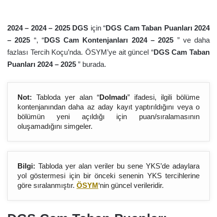
2024 – 2024 – 202
5
DGS
için “
DGS Cam Taban Puanları 2024
– 202
5
“, “
DGS Cam Kontenjanları 2024 – 202
5
” ve daha
fazlası Tercih Koçu’nda. ÖSYM’ye ait güncel “
DGS Cam Taban
Puanları 2024 – 202
5
” burada.
Not:
Tabloda yer alan “
Dolmadı
” ifadesi, ilgili bölüme
kontenjanından daha az aday kayıt yaptırıldığını veya o
bölümün yeni açıldığı için puan/sıralamasının
oluşamadığını simgeler.
Bilgi:
Tabloda yer alan veriler bu sene YKS’de adaylara
yol göstermesi için bir önceki senenin YKS tercihlerine
göre sıralanmıştır.
ÖSYM
‘nin güncel verileridir.