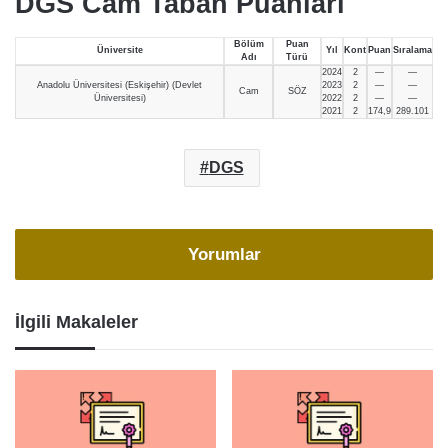
DGS Cam Taban Puanları
Bölüm
Puan
Üniversite
Yıl
Kont
Puan
Sıralama
Adı
Türü
2024
2
—
—
Anadolu Üniversitesi (Eskişehir) (Devlet
2023
2
—
—
Cam
SÖZ
Üniversitesi)
2022
2
—
—
2021
2
174,9
289.101
DGS
Yorumlar
İlgili Makaleler