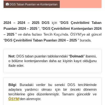
DGS Taban Puanları ve Kontenjanları
2024 – 2024 – 202
5
DGS
için “
DGS Çeviribilimi Taban
Puanları 2024 – 202
5
“, “
DGS Çeviribilimi Kontenjanları 2024
– 202
5
” ve daha fazlası Tercih Koçu’nda. ÖSYM’ye ait güncel
“
DGS Çeviribilimi Taban Puanları 2024 – 202
5
” burada.
Not:
DGS taban puanları tablolarındaki “
Dolmadı
” ibaresi,
o bölüme kontenjanından daha az kişinin kayıt olduğunu
ifade eder.
Bilgi
: Buradaki veriler bu seneki DGS tercihlerinde
adaylara yardımcı olması için bir önceki dönemin
tercihlerine göre düzenlenmiştir. Tamamı günceldir ve
ÖSYM
‘den alınmıştır.