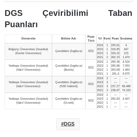
DGS Çeviribilimi Taban
Puanları
Puan
Üniversite
Bölüm Adı
Yıl
Kont
Puan
Sıralama
Türü
2024
1
335,61
4
Boğaziçi Üniversitesi (İstanbul)
2023
1
316,85
447
Çeviribilimi (İngilizce)
SÖZ
(Devlet Üniversitesi)
2022
1
320,22
215
2021
2
302,15
1.470
2024
1
285,36
4.524
Yeditepe Üniversitesi (İstanbul)
Çeviribilimi (İngilizce)
2023
1
285,96
7.053
SÖZ
(Vakıf Üniversitesi)
(Burslu)
2022
1
303,09
1.663
2021
1
281,4
8.875
2024
3
—
—
Yeditepe Üniversitesi (İstanbul)
Çeviribilimi (İngilizce)
2023
3
—
—
SÖZ
(Vakıf Üniversitesi)
(%50 İndirimli)
2022
3
237,27
66.486
2021
3
238,67
74.333
2024
1
—
—
Yeditepe Üniversitesi (İstanbul)
Çeviribilimi (İngilizce)
2023
1
292,83
4.407
SÖZ
(Vakıf Üniversitesi)
(Ücretli)
2022
1
—
—
2021
1
—
—
DGS