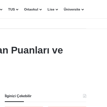
TUS
Ortaokul
Lise
Üniversite
n Puanları ve
İlginizi Çekebilir