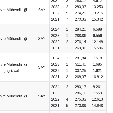
2024
2
290,17
4.672
2023
2
280,33
10.250
vre Mühendisliği
SAY
2022
5
274,29
13.215
2021
7
270,33
15.342
2024
1
284,29
6.588
2023
1
288,86
6.556
vre Mühendisliği
SAY
2022
2
276,14
12.148
2021
3
269,96
15.596
2024
1
281,84
7.518
vre Mühendisliği
2023
1
311,49
1.685
SAY
(İngilizce)
2022
1
307,25
1.621
2021
3
268,37
16.812
2024
2
280,13
8.261
2023
2
286,16
7.559
vre Mühendisliği
SAY
2022
4
275,33
12.613
2021
5
270,89
14.948