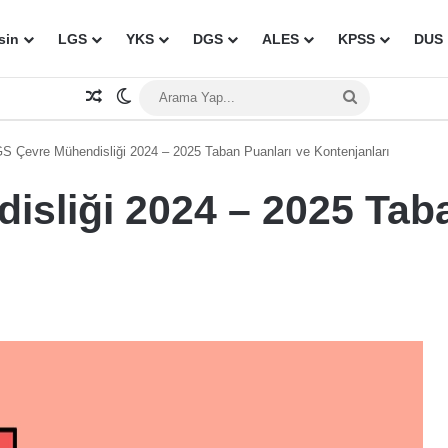
sin
LGS
YKS
DGS
ALES
KPSS
DUS
Rastgele Makale
Dış görünümü değiştir
Arama
Yap...
S Çevre Mühendisliği 2024 – 2025 Taban Puanları ve Kontenjanları
sliği 2024 – 2025 Taba