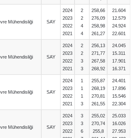
2024
2
258,66
21.604
2023
2
276,09
12.579
vre Mühendisliği
SAY
2022
4
258,98
24.924
2021
4
261,27
22.601
2024
2
256,13
24.045
2023
2
271,77
15.311
vre Mühendisliği
SAY
2022
3
267,58
17.901
2021
3
268,92
16.371
2024
1
255,87
24.401
2023
1
268,19
17.896
vre Mühendisliği
SAY
2022
1
270,81
15.546
2021
3
261,55
22.304
2024
3
255,02
25.033
2023
3
270,74
16.026
vre Mühendisliği
SAY
2022
6
255,8
27.953