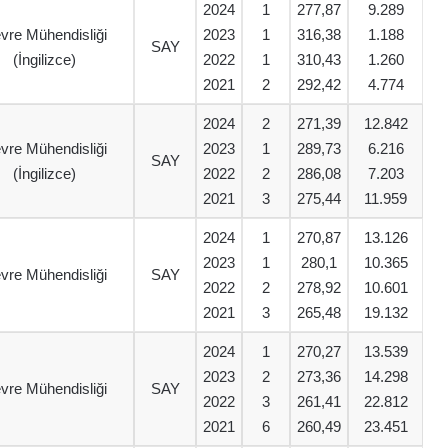
2024
1
277,87
9.289
vre Mühendisliği
2023
1
316,38
1.188
SAY
(İngilizce)
2022
1
310,43
1.260
2021
2
292,42
4.774
2024
2
271,39
12.842
vre Mühendisliği
2023
1
289,73
6.216
SAY
(İngilizce)
2022
2
286,08
7.203
2021
3
275,44
11.959
2024
1
270,87
13.126
2023
1
280,1
10.365
vre Mühendisliği
SAY
2022
2
278,92
10.601
2021
3
265,48
19.132
2024
1
270,27
13.539
2023
2
273,36
14.298
vre Mühendisliği
SAY
2022
3
261,41
22.812
2021
6
260,49
23.451