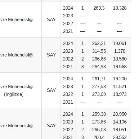
2024
1
263,3
18.328
2023
—
—
—
vre Mühendisliği
SAY
2022
—
—
—
2021
—
—
—
2024
1
262,21
19.061
2023
1
314,55
1.378
vre Mühendisliği
SAY
2022
2
266,66
18.580
2021
3
264,93
19.568
2024
1
261,71
19.200
vre Mühendisliği
2023
1
277,98
11.521
SAY
(İngilizce)
2022
1
273,09
13.973
2021
—
—
—
2024
1
259,38
20.950
2023
1
273,66
14.106
vre Mühendisliği
SAY
2022
2
266,03
19.051
2021
3
260,4
23.552