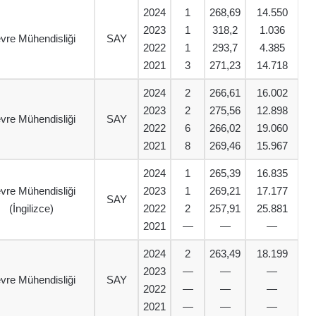
2024
1
268,69
14.550
2023
1
318,2
1.036
vre Mühendisliği
SAY
2022
1
293,7
4.385
2021
3
271,23
14.718
2024
2
266,61
16.002
2023
2
275,56
12.898
vre Mühendisliği
SAY
2022
6
266,02
19.060
2021
8
269,46
15.967
2024
1
265,39
16.835
vre Mühendisliği
2023
1
269,21
17.177
SAY
(İngilizce)
2022
2
257,91
25.881
2021
—
—
—
2024
2
263,49
18.199
2023
—
—
—
vre Mühendisliği
SAY
2022
—
—
—
2021
—
—
—