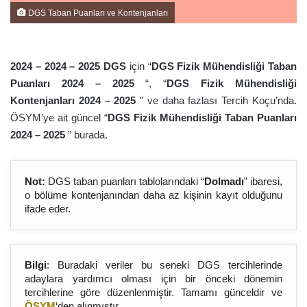
DGS Taban Puanları ve Kontenjanları
2024 – 2024 – 202
5
DGS
için “
DGS Fizik Mühendisliği Taban
Puanları 2024 – 202
5
“, “
DGS Fizik Mühendisliği
Kontenjanları 2024 – 202
5
” ve daha fazlası Tercih Koçu’nda.
ÖSYM’ye ait güncel “
DGS Fizik Mühendisliği Taban Puanları
2024 – 202
5
” burada.
Not:
DGS taban puanları tablolarındaki “
Dolmadı
” ibaresi,
o bölüme kontenjanından daha az kişinin kayıt olduğunu
ifade eder.
Bilgi
: Buradaki veriler bu seneki DGS tercihlerinde
adaylara yardımcı olması için bir önceki dönemin
tercihlerine göre düzenlenmiştir. Tamamı günceldir ve
ÖSYM
‘den alınmıştır.