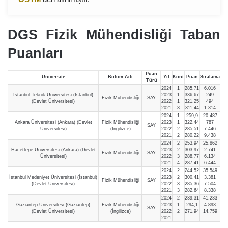
DGS Fizik Mühendisliği Taban
Puanları
Puan
Üniversite
Bölüm Adı
Yıl
Kont
Puan
Sıralama
Türü
2024
1
285,71
6.016
İstanbul Teknik Üniversitesi (İstanbul)
2023
1
336,67
249
Fizik Mühendisliği
SAY
(Devlet Üniversitesi)
2022
1
321,25
494
2021
3
311,44
1.314
2024
1
259,9
20.487
Ankara Üniversitesi (Ankara) (Devlet
Fizik Mühendisliği
2023
1
322,44
787
SAY
Üniversitesi)
(İngilizce)
2022
2
285,51
7.446
2021
2
280,22
9.438
2024
2
253,94
25.862
Hacettepe Üniversitesi (Ankara) (Devlet
2023
2
303,97
2.741
Fizik Mühendisliği
SAY
Üniversitesi)
2022
3
288,77
6.134
2021
4
287,41
6.444
2024
2
244,52
35.549
İstanbul Medeniyet Üniversitesi (İstanbul)
2023
2
300,41
3.381
Fizik Mühendisliği
SAY
(Devlet Üniversitesi)
2022
3
285,36
7.504
2021
3
282,64
8.338
2024
2
239,31
41.233
Gaziantep Üniversitesi (Gaziantep)
Fizik Mühendisliği
2023
1
294,1
4.893
SAY
(Devlet Üniversitesi)
(İngilizce)
2022
2
271,94
14.759
2021
—
—
—