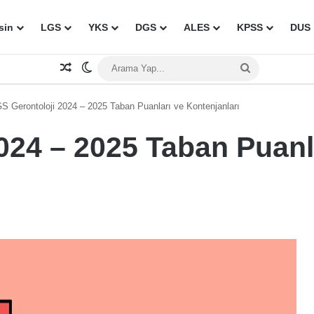
sin
LGS
YKS
DGS
ALES
KPSS
DUS
Rastgele Makale
Dış görünümü değiştir
Arama
Yap...
S Gerontoloji 2024 – 2025 Taban Puanları ve Kontenjanları
024 – 2025 Taban Puanl