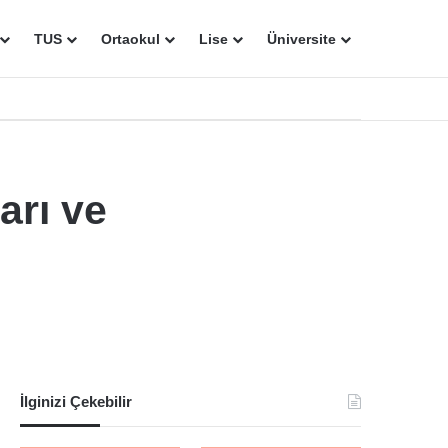
TUS
Ortaokul
Lise
Üniversite
arı ve
İlginizi Çekebilir