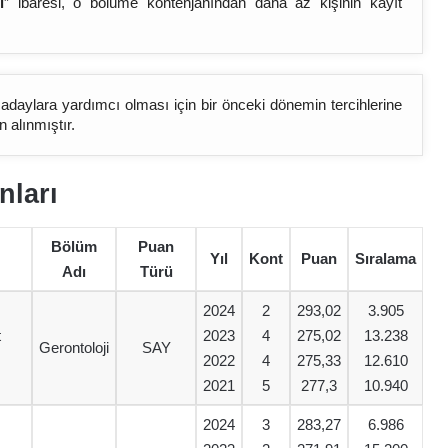
ı
” ibaresi, o bölüme kontenjanından daha az kişinin kayıt
 adaylara yardımcı olması için bir önceki dönemin tercihlerine
n alınmıştır.
nları
Bölüm
Puan
Yıl
Kont
Puan
Sıralama
Adı
Türü
2024
2
293,02
3.905
t
2023
4
275,02
13.238
Gerontoloji
SAY
2022
4
275,33
12.610
2021
5
277,3
10.940
2024
3
283,27
6.986