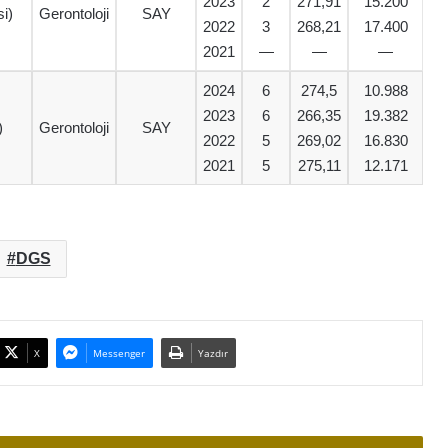
2023
2
271,91
15.200
i)
Gerontoloji
SAY
2022
3
268,21
17.400
2021
—
—
—
2024
6
274,5
10.988
2023
6
266,35
19.382
)
Gerontoloji
SAY
2022
5
269,02
16.830
2021
5
275,11
12.171
DGS
X
Messenger
Yazdır