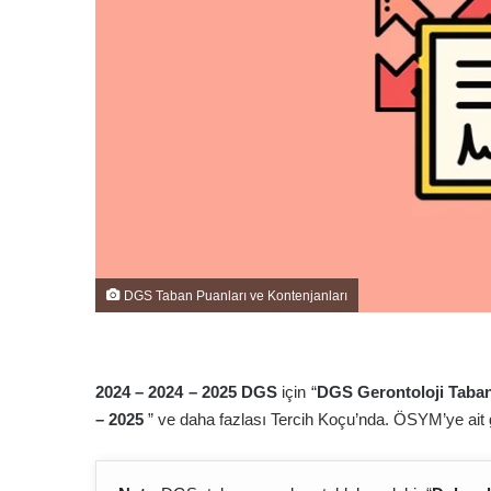
DGS Taban Puanları ve Kontenjanları
2024 – 2024 – 202
5
DGS
için “
DGS Gerontoloji Taban
– 202
5
” ve daha fazlası Tercih Koçu’nda. ÖSYM’ye ait 