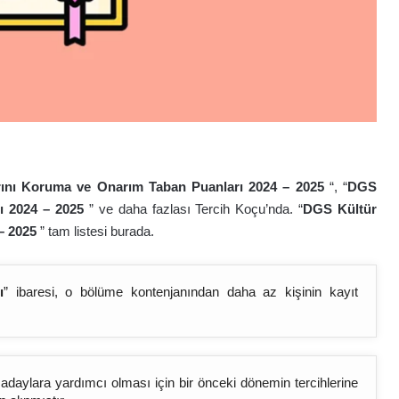
rını Koruma ve Onarım Taban Puanları 2024 – 202
5
“, “
DGS
ı 2024 – 202
5
” ve daha fazlası Tercih Koçu’nda. “
DGS Kültür
– 202
5
” tam listesi burada.
ı
” ibaresi, o bölüme kontenjanından daha az kişinin kayıt
 adaylara yardımcı olması için bir önceki dönemin tercihlerine