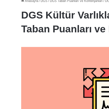
Anasayfa
/
DGS
/
DGS Taban Puanları ve Kontenjanları
/
DG
DGS Kültür Varlık
Taban Puanları ve 