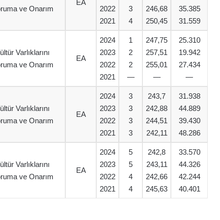
EA
ruma ve Onarım
2022
3
246,68
35.385
2021
4
250,45
31.559
2024
1
247,75
25.310
ültür Varlıklarını
2023
2
257,51
19.942
EA
ruma ve Onarım
2022
2
255,01
27.434
2021
—
—
—
2024
3
243,7
31.938
ültür Varlıklarını
2023
3
242,88
44.889
EA
ruma ve Onarım
2022
3
244,51
39.430
2021
3
242,11
48.286
2024
5
242,8
33.570
ültür Varlıklarını
2023
5
243,11
44.326
EA
ruma ve Onarım
2022
4
242,66
42.244
2021
4
245,63
40.401