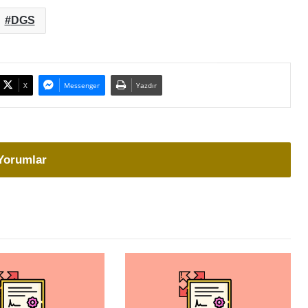
DGS
X
Messenger
Yazdır
Yorumlar