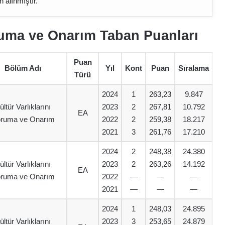
n alınmıştır.
ruma ve Onarım Taban Puanları
Puan
Bölüm Adı
Yıl
Kont
Puan
Sıralama
Türü
2024
1
263,23
9.847
ültür Varlıklarını
2023
2
267,81
10.792
EA
ruma ve Onarım
2022
2
259,38
18.217
2021
3
261,76
17.210
2024
2
248,38
24.380
ültür Varlıklarını
2023
2
263,26
14.192
EA
ruma ve Onarım
2022
—
—
—
2021
—
—
—
2024
1
248,03
24.895
ültür Varlıklarını
2023
3
253,65
24.879