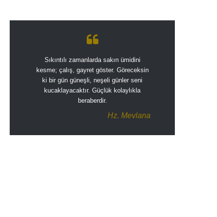
Sıkıntılı zamanlarda sakın ümidini
kesme; çalış, gayret göster. Göreceksin
ki bir gün güneşli, neşeli günler seni
kucaklayacaktır. Güçlük kolaylıkla
beraberdir.
Hz. Mevlana