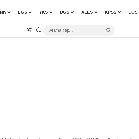
sin
LGS
YKS
DGS
ALES
KPSS
DUS
Rastgele Makale
Dış görünümü değiştir
Arama
Yap...