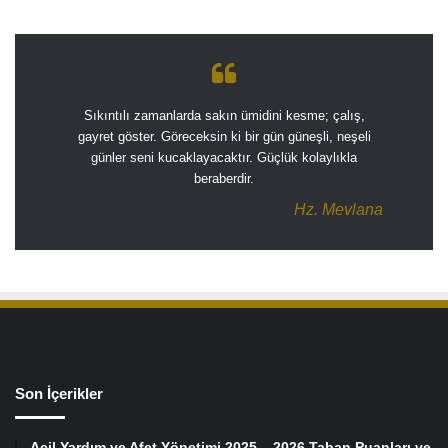
Sıkıntılı zamanlarda sakın ümidini kesme; çalış,
gayret göster. Göreceksin ki bir gün güneşli, neşeli
günler seni kucaklayacaktır. Güçlük kolaylıkla
beraberdir.
Hz. Mevlana
Son İçerikler
Acil Yardım ve Afet Yönetimi 2025 – 2026 Taban Puanları ve