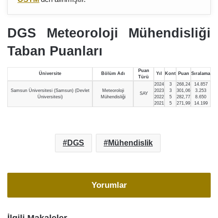
DGS Meteoroloji Mühendisliği
Taban Puanları
Puan
Üniversite
Bölüm Adı
Yıl
Kont
Puan
Sıralama
Türü
2024
3
268,24
14.857
Samsun Üniversitesi (Samsun) (Devlet
Meteoroloji
2023
3
301,06
3.253
SAY
Üniversitesi)
Mühendisliği
2022
5
282,77
8.650
2021
5
271,99
14.199
DGS
Mühendislik
Yorumlar
İlgili Makaleler