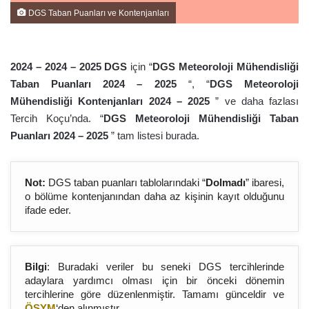
DGS Taban Puanları ve Kontenjanları
2024 – 2024 – 202
5
DGS
için “
DGS Meteoroloji Mühendisliği
Taban Puanları 2024 – 202
5
“, “
DGS Meteoroloji
Mühendisliği Kontenjanları 2024 – 202
5
” ve daha fazlası
Tercih Koçu’nda. “
DGS Meteoroloji Mühendisliği Taban
Puanları 2024 – 202
5
” tam listesi burada.
Not:
DGS taban puanları tablolarındaki “
Dolmadı
” ibaresi,
o bölüme kontenjanından daha az kişinin kayıt olduğunu
ifade eder.
Bilgi
: Buradaki veriler bu seneki DGS tercihlerinde
adaylara yardımcı olması için bir önceki dönemin
tercihlerine göre düzenlenmiştir. Tamamı günceldir ve
ÖSYM
‘den alınmıştır.