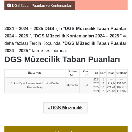
DGS Taban Puanları ve Kontenjanları
2024 – 2024 – 202
5
DGS
için “
DGS Müzecilik Taban Puanları
2024 – 202
5
“, “
DGS Müzecilik Kontenjanları 2024 – 202
5
” ve
daha fazlası Tercih Koçu’nda. “
DGS Müzecilik Taban Puanları
2024 – 202
5
” tam listesi burada.
DGS Müzecilik Taban Puanları
Bölüm
Puan
Üniversite
Yıl
Kont
Puan
Sıralama
Adı
Türü
2024
1
—
—
Dokuz Eylül Üniversitesi (İzmir) (Devlet
2023
2
217,6
134.865
Müzecilik
EA
Üniversitesi)
2022
2
221,44
109.413
2021
2
223,66
113.857
DGS Müzecilik