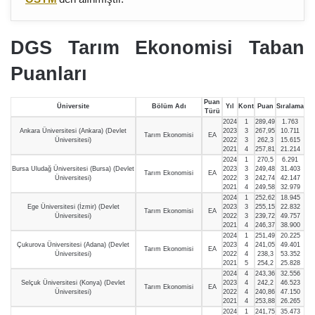
DGS Tarım Ekonomisi Taban
Puanları
Puan
Üniversite
Bölüm Adı
Yıl
Kont
Puan
Sıralama
Türü
2024
1
289,49
1.763
Ankara Üniversitesi (Ankara) (Devlet
2023
3
267,95
10.711
Tarım Ekonomisi
EA
Üniversitesi)
2022
3
262,3
15.615
2021
4
257,81
21.214
2024
1
270,5
6.291
Bursa Uludağ Üniversitesi (Bursa) (Devlet
2023
3
249,48
31.403
Tarım Ekonomisi
EA
Üniversitesi)
2022
3
242,74
42.147
2021
4
249,58
32.979
2024
1
252,62
18.945
Ege Üniversitesi (İzmir) (Devlet
2023
3
255,15
22.832
Tarım Ekonomisi
EA
Üniversitesi)
2022
3
239,72
49.757
2021
4
246,37
38.900
2024
1
251,49
20.225
Çukurova Üniversitesi (Adana) (Devlet
2023
4
241,05
49.401
Tarım Ekonomisi
EA
Üniversitesi)
2022
4
238,3
53.352
2021
5
254,2
25.828
2024
4
243,36
32.556
Selçuk Üniversitesi (Konya) (Devlet
2023
4
242,2
46.523
Tarım Ekonomisi
EA
Üniversitesi)
2022
4
240,86
47.150
2021
4
253,88
26.265
2024
1
241,75
35.473