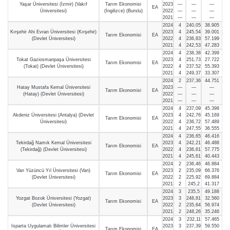
Yaşar Üniversitesi (İzmir) (Vakıf
Tarım Ekonomisi
2023
—
—
—
EA
Üniversitesi)
(İngilizce) (Burslu)
2022
—
—
—
2021
—
—
—
2024
4
240,05
38.905
Kırşehir Ahi Evran Üniversitesi (Kırşehir)
2023
4
245,54
39.001
Tarım Ekonomisi
EA
(Devlet Üniversitesi)
2022
4
236,83
57.199
2021
4
242,53
47.283
2024
4
238,38
42.399
Tokat Gaziosmanpaşa Üniversitesi
2023
4
251,73
27.722
Tarım Ekonomisi
EA
(Tokat) (Devlet Üniversitesi)
2022
4
237,52
55.393
2021
4
249,37
33.307
2024
2
237,36
44.751
Hatay Mustafa Kemal Üniversitesi
2023
—
—
—
Tarım Ekonomisi
EA
(Hatay) (Devlet Üniversitesi)
2022
—
—
—
2021
—
—
—
2024
4
237,09
45.398
Akdeniz Üniversitesi (Antalya) (Devlet
2023
4
242,76
45.169
Tarım Ekonomisi
EA
Üniversitesi)
2022
4
236,72
57.489
2021
4
247,55
36.555
2024
4
236,65
46.416
Tekirdağ Namık Kemal Üniversitesi
2023
4
242,21
46.488
Tarım Ekonomisi
EA
(Tekirdağ) (Devlet Üniversitesi)
2022
4
236,61
57.775
2021
4
245,61
40.443
2024
2
236,46
46.884
Van Yüzüncü Yıl Üniversitesi (Van)
2023
2
235,09
66.376
Tarım Ekonomisi
EA
(Devlet Üniversitesi)
2022
2
225,92
69.884
2021
2
245,2
41.317
2024
3
235,5
49.188
Yozgat Bozok Üniversitesi (Yozgat)
2023
3
248,81
32.560
Tarım Ekonomisi
EA
(Devlet Üniversitesi)
2022
2
235,64
56.974
2021
2
248,26
35.246
2024
3
232,11
57.465
Isparta Uygulamalı Bilimler Üniversitesi
2023
3
237,39
59.550
Tarım Ekonomisi
EA