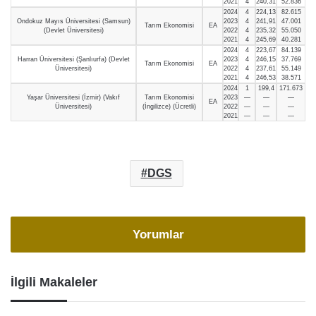
2021
4
240,31
52.836
2024
4
224,13
82.615
Ondokuz Mayıs Üniversitesi (Samsun)
2023
4
241,91
47.001
Tarım Ekonomisi
EA
(Devlet Üniversitesi)
2022
4
235,32
55.050
2021
4
245,69
40.281
2024
4
223,67
84.139
Harran Üniversitesi (Şanlıurfa) (Devlet
2023
4
246,15
37.769
Tarım Ekonomisi
EA
Üniversitesi)
2022
4
237,61
55.149
2021
4
246,53
38.571
2024
1
199,4
171.673
Yaşar Üniversitesi (İzmir) (Vakıf
Tarım Ekonomisi
2023
—
—
—
EA
Üniversitesi)
(İngilizce) (Ücretli)
2022
—
—
—
2021
—
—
—
DGS
Yorumlar
İlgili Makaleler