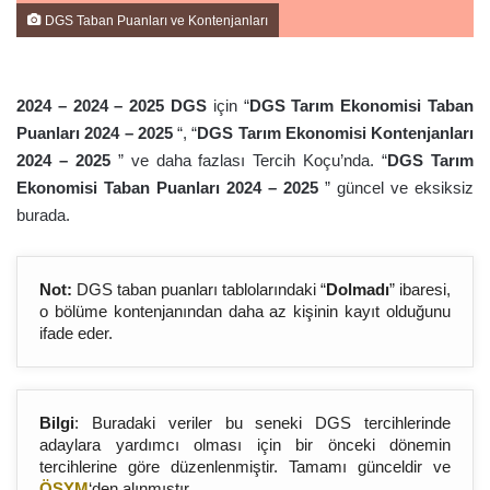
DGS Taban Puanları ve Kontenjanları
2024 – 2024 – 202
5
DGS
için “
DGS Tarım Ekonomisi Taban
Puanları 2024 – 202
5
“, “
DGS Tarım Ekonomisi Kontenjanları
2024 – 202
5
” ve daha fazlası Tercih Koçu’nda. “
DGS Tarım
Ekonomisi Taban Puanları 2024 – 202
5
” güncel ve eksiksiz
burada.
Not:
DGS taban puanları tablolarındaki “
Dolmadı
” ibaresi,
o bölüme kontenjanından daha az kişinin kayıt olduğunu
ifade eder.
Bilgi
: Buradaki veriler bu seneki DGS tercihlerinde
adaylara yardımcı olması için bir önceki dönemin
tercihlerine göre düzenlenmiştir. Tamamı günceldir ve
ÖSYM
‘den alınmıştır.