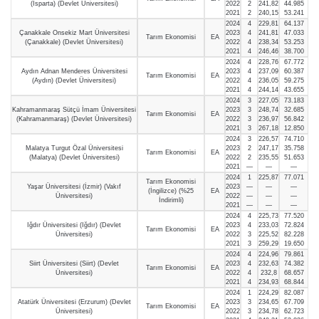
(Isparta) (Devlet Üniversitesi)
2022
2
241,82
44.985
2021
2
240,15
53.241
2024
4
229,81
64.137
Çanakkale Onsekiz Mart Üniversitesi
2023
4
241,81
47.033
Tarım Ekonomisi
EA
(Çanakkale) (Devlet Üniversitesi)
2022
4
238,34
53.253
2021
4
246,46
38.700
2024
4
228,76
67.772
Aydın Adnan Menderes Üniversitesi
2023
4
237,09
60.387
Tarım Ekonomisi
EA
(Aydın) (Devlet Üniversitesi)
2022
4
236,05
59.275
2021
4
244,14
43.655
2024
3
227,05
73.183
Kahramanmaraş Sütçü İmam Üniversitesi
2023
3
248,74
32.685
Tarım Ekonomisi
EA
(Kahramanmaraş) (Devlet Üniversitesi)
2022
3
236,97
56.842
2021
3
267,18
12.850
2024
3
226,57
74.710
Malatya Turgut Özal Üniversitesi
2023
2
247,17
35.758
Tarım Ekonomisi
EA
(Malatya) (Devlet Üniversitesi)
2022
2
235,55
51.653
2021
—
—
—
2024
1
225,87
77.071
Tarım Ekonomisi
Yaşar Üniversitesi (İzmir) (Vakıf
2023
—
—
—
(İngilizce) (%25
EA
Üniversitesi)
2022
—
—
—
İndirimli)
2021
—
—
—
2024
4
225,73
77.520
Iğdır Üniversitesi (Iğdır) (Devlet
2023
4
233,03
72.824
Tarım Ekonomisi
EA
Üniversitesi)
2022
3
225,52
82.228
2021
3
259,29
19.650
2024
4
224,96
79.861
Siirt Üniversitesi (Siirt) (Devlet
2023
4
232,63
74.382
Tarım Ekonomisi
EA
Üniversitesi)
2022
4
232,8
68.657
2021
4
234,93
68.844
2024
1
224,29
82.087
Atatürk Üniversitesi (Erzurum) (Devlet
2023
3
234,65
67.709
Tarım Ekonomisi
EA
Üniversitesi)
2022
3
234,78
62.723