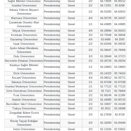
Sağlık Bilimleri Üniversitesi
Periodontoloji
Genel
2/2
64.73935
64.95212
İstanbul Üniversitesi
Periodontoloji
Genel
2/2
64.71051
65.8298
Ankara Yıldırım Beyazıt
Periodontoloji
Genel
2/2
64.51055
64.62815
Üniversitesi
Marmara Üniversitesi
Periodontoloji
Genel
4/4
64.50735
65.34337
Çanakkale Onsekiz Mart
Periodontoloji
Genel
1/1
64.43685
64.43685
Üniversitesi
Selçuk Üniversitesi
Periodontoloji
Genel
4/4
64.26894
64.50415
Kırıkkale Üniversitesi
Periodontoloji
Genel
3/3
63.75048
64.39936
Gaziantep Üniversitesi
Periodontoloji
Genel
4/4
63.6489
64.3545
Uşak Üniversitesi
Periodontoloji
Genel
2/2
63.62006
65.09535
Aydın Adnan Menderes
Periodontoloji
Genel
2/2
63.39447
63.76009
Üniversitesi
Ordu Üniversitesi
Periodontoloji
Genel
3/3
63.28648
64.37373
Necmettin Erbakan Üniversitesi
Periodontoloji
Genel
2/2
63.26726
64.26254
Kütahya Sağlık Bilimleri
Periodontoloji
Genel
1/1
63.24803
63.24803
Üniversitesi
Dicle Üniversitesi
Periodontoloji
Genel
3/3
63.14325
65.74424
Kocaeli Üniversitesi
Periodontoloji
Genel
4/4
63.08012
64.35771
Sakarya Üniversitesi
Periodontoloji
Genel
1/1
62.97438
62.97438
İstanbul Medeniyet Üniversitesi
Periodontoloji
Genel
1/1
62.77122
62.77122
İzmir Demokrasi Üniversitesi
Periodontoloji
Genel
2/2
62.7113
62.78404
Fırat Üniversitesi
Periodontoloji
Genel
2/2
62.68246
64.11289
Atatürk Üniversitesi
Periodontoloji
Genel
2/2
62.44085
63.60724
Bezmiâlem Vakıf Üniversitesi
Periodontoloji
Genel
3/3
62.33607
63.41049
Trakya Üniversitesi
Periodontoloji
Genel
2/2
62.2912
63.34096
Zonguldak Bülent Ecevit
Periodontoloji
Genel
3/3
62.27839
62.8728
Üniversitesi
Recep Tayyip Erdoğan
Periodontoloji
Genel
3/3
62.19283
63.05449
Üniversitesi
İnönü Üniversitesi
Periodontoloji
Genel
3/3
62.13194
62.53922