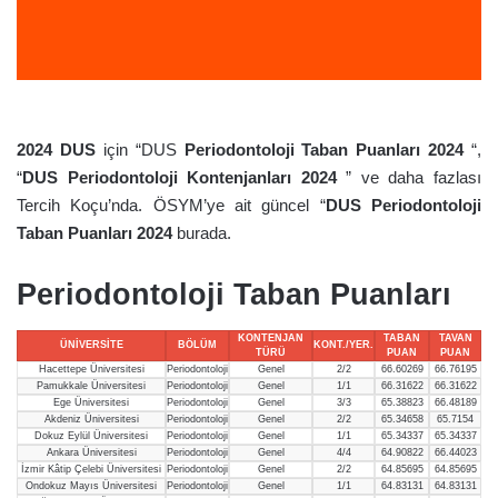
2024 DUS
için “DUS
Periodontoloji Taban Puanları 2024
“,
“
DUS Periodontoloji Kontenjanları 2024
” ve daha fazlası
Tercih Koçu’nda. ÖSYM’ye ait güncel “
DUS Periodontoloji
Taban Puanları 2024
burada.
Periodontoloji Taban Puanları
KONTENJAN
TABAN
TAVAN
ÜNİVERSİTE
BÖLÜM
KONT./YER.
TÜRÜ
PUAN
PUAN
Hacettepe Üniversitesi
Periodontoloji
Genel
2/2
66.60269
66.76195
Pamukkale Üniversitesi
Periodontoloji
Genel
1/1
66.31622
66.31622
Ege Üniversitesi
Periodontoloji
Genel
3/3
65.38823
66.48189
Akdeniz Üniversitesi
Periodontoloji
Genel
2/2
65.34658
65.7154
Dokuz Eylül Üniversitesi
Periodontoloji
Genel
1/1
65.34337
65.34337
Ankara Üniversitesi
Periodontoloji
Genel
4/4
64.90822
66.44023
İzmir Kâtip Çelebi Üniversitesi
Periodontoloji
Genel
2/2
64.85695
64.85695
Ondokuz Mayıs Üniversitesi
Periodontoloji
Genel
1/1
64.83131
64.83131