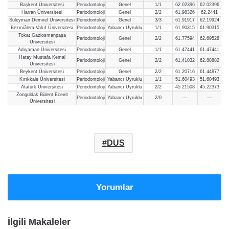
Başkent Üniversitesi
Periodontoloji
Genel
1/1
62.02396
62.02396
Harran Üniversitesi
Periodontoloji
Genel
2/2
61.98326
62.2441
Süleyman Demirel Üniversitesi
Periodontoloji
Genel
3/3
61.91917
62.19924
Bezmiâlem Vakıf Üniversitesi
Periodontoloji
Yabancı Uyruklu
1/1
61.90315
61.90315
Tokat Gaziosmanpaşa
Periodontoloji
Genel
2/2
61.77594
62.69528
Üniversitesi
Adıyaman Üniversitesi
Periodontoloji
Genel
1/1
61.47441
61.47441
Hatay Mustafa Kemal
Periodontoloji
Genel
2/2
61.41032
62.88882
Üniversitesi
Beykent Üniversitesi
Periodontoloji
Genel
2/2
61.20716
61.44877
Kırıkkale Üniversitesi
Periodontoloji
Yabancı Uyruklu
1/1
51.60493
51.60493
Atatürk Üniversitesi
Periodontoloji
Yabancı Uyruklu
2/2
45.21508
45.22373
Zonguldak Bülent Ecevit
Periodontoloji
Yabancı Uyruklu
2/0
—
—
Üniversitesi
DUS
Yorumlar
İlgili Makaleler