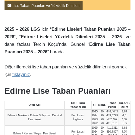
Lise Taban Puanları ve Yüzdelik Dilimleri
2025 – 2026
LGS
için “
Edirne Liseleri Taban Puanları 2025 –
2026
“, “
Edirne Liseleri Yüzdelik Dilimleri 2025 – 2026
” ve
daha fazlası Tercih Koçu’nda. Güncel “
Edirne Lise Taban
Puanları 2025 – 2026
” burada.
Diğer illerdeki lise taban puanları ve yüzdelik dilimlerini görmek
için
tıklayınız
.
Edirne Lise Taban Puanları
Okul Türü
Taban
Yüzdelik
Okul Adı
Yıl
Kont.
Yabancı Dil
Puanı
Dilim
2025
90
448,4043
3,87
Edirne / Merkez / Edirne Süleyman Demirel
Fen Lisesi
2024
90
449,0799
4,6
Fen Lisesi
İngilizce
2023
90
462,462
4,32
2022
90
441,5161
3,79
2025
60
411,6311
8,88
Fen Lisesi
2024
60
430,7897
7,54
Edirne / Keşan / Keşan Fen Lisesi