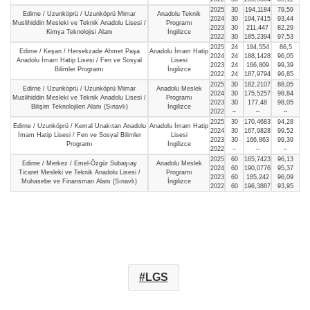
2025
30
194,1184
79,59
Edirne / Uzunköprü / Uzunköprü Mimar
Anadolu Teknik
2024
30
194,7415
93,44
Muslihiddin Mesleki ve Teknik Anadolu Lisesi /
Programı
2023
30
211,447
82,29
Kimya Teknolojisi Alanı
İngilizce
2022
30
185,2394
97,53
2025
24
184,554
86,5
Edirne / Keşan / Hersekzade Ahmet Paşa
Anadolu İmam Hatip
2024
24
188,1428
96,05
Anadolu İmam Hatip Lisesi / Fen ve Sosyal
Lisesi
2023
24
166,809
99,39
Bilimler Programı
İngilizce
2022
24
187,9794
96,85
2025
30
182,2107
88,05
Edirne / Uzunköprü / Uzunköprü Mimar
Anadolu Meslek
2024
30
175,5257
98,84
Muslihiddin Mesleki ve Teknik Anadolu Lisesi /
Programı
2023
30
177,48
98,05
Bilişim Teknolojileri Alanı (Sınavlı)
İngilizce
2022
–
–
–
2025
30
170,4683
94,28
Edirne / Uzunköprü / Kemal Unakıtan Anadolu
Anadolu İmam Hatip
2024
30
167,9828
99,52
İmam Hatip Lisesi / Fen ve Sosyal Bilimler
Lisesi
2023
30
166,863
99,39
Programı
İngilizce
2022
–
–
–
2025
60
165,7423
96,13
Edirne / Merkez / Emel-Özgür Subaşıay
Anadolu Meslek
2024
60
190,0776
95,37
Ticaret Mesleki ve Teknik Anadolu Lisesi /
Programı
2023
60
185,242
96,09
Muhasebe ve Finansman Alanı (Sınavlı)
İngilizce
2022
60
196,3887
93,95
LGS