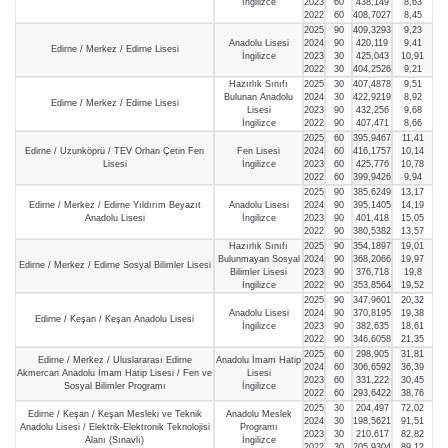
İngilizce
2023
60
438,149
8,63
2022
60
408,7027
8,45
2025
90
409,3293
9,23
Anadolu Lisesi
2024
90
420,119
9,41
Edirne / Merkez / Edirne Lisesi
İngilizce
2023
30
425,043
10,91
2022
30
404,2526
9,21
Hazırlık Sınıfı
2025
30
407,4878
9,51
Bulunan Anadolu
2024
30
422,9219
8,92
Edirne / Merkez / Edirne Lisesi
Lisesi
2023
90
432,256
9,68
İngilizce
2022
90
407,471
8,66
2025
60
395,9467
11,41
Edirne / Uzunköprü / TEV Orhan Çetin Fen
Fen Lisesi
2024
60
416,1757
10,14
Lisesi
İngilizce
2023
60
425,776
10,78
2022
60
399,9426
9,94
2025
90
385,6249
13,17
Edirne / Merkez / Edirne Yıldırım Beyazıt
Anadolu Lisesi
2024
90
395,1405
14,19
Anadolu Lisesi
İngilizce
2023
90
401,418
15,05
2022
90
380,5382
13,57
Hazırlık Sınıfı
2025
90
354,1897
19,01
Bulunmayan Sosyal
2024
90
368,2066
19,97
Edirne / Merkez / Edirne Sosyal Bilimler Lisesi
Bilimler Lisesi
2023
90
376,718
19,8
İngilizce
2022
90
353,8564
19,52
2025
90
347,9601
20,32
Anadolu Lisesi
2024
90
370,8195
19,38
Edirne / Keşan / Keşan Anadolu Lisesi
İngilizce
2023
90
382,635
18,61
2022
90
346,6058
21,35
2025
60
298,905
31,81
Edirne / Merkez / Uluslararası Edirne
Anadolu İmam Hatip
2024
60
306,6592
36,39
Akmercan Anadolu İmam Hatip Lisesi / Fen ve
Lisesi
2023
60
331,222
30,45
Sosyal Bilimler Programı
İngilizce
2022
60
293,6422
38,76
2025
30
204,497
72,02
Edirne / Keşan / Keşan Mesleki ve Teknik
Anadolu Meslek
2024
30
198,5621
91,51
Anadolu Lisesi / Elektrik-Elektronik Teknolojisi
Programı
2023
30
210,617
82,82
Alanı (Sınavlı)
İngilizce
2022
30
205,9304
89,12