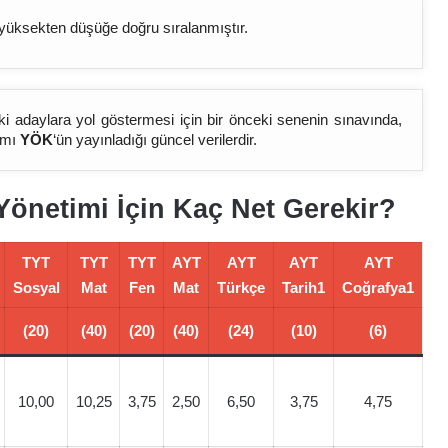
yüksekten düşüğe doğru sıralanmıştır.
ki adaylara yol göstermesi için bir önceki senenin sınavında,
mamı
YÖK
‘ün yayınladığı güncel verilerdir.
Yönetimi İçin Kaç Net Gerekir?
TYT
TYT
TYT
AYT
AYT
AYT
AYT
Sosyal
Mat
Fen
Mat
Türkçe
Tarih1
Coğrafya1
(20)
(40)
(20)
(40)
(24)
(10)
(6)
10,00
10,25
3,75
2,50
6,50
3,75
4,75