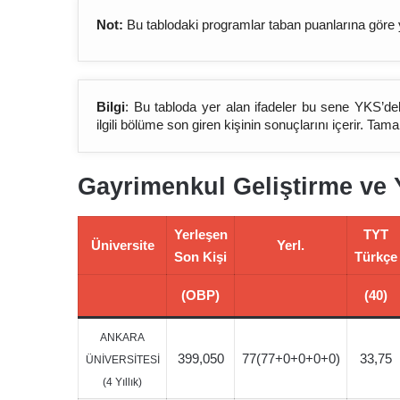
Not:
Bu tablodaki programlar taban puanlarına göre 
Bilgi
: Bu tabloda yer alan ifadeler bu sene YKS’de
ilgili bölüme son giren kişinin sonuçlarını içerir. Ta
Gayrimenkul Geliştirme ve 
Yerleşen
TYT
Üniversite
Yerl.
Son Kişi
Türkçe
(OBP)
(40)
ANKARA
399,050
77(77+0+0+0+0)
33,75
ÜNİVERSİTESİ
(4 Yıllık)