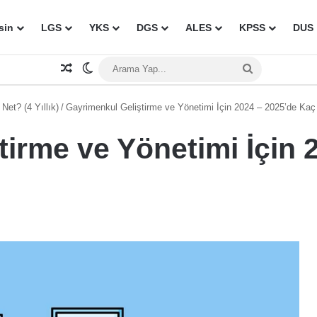
sin
LGS
YKS
DGS
ALES
KPSS
DUS
Rastgele Makale
Dış görünümü değiştir
Arama
Yap...
et? (4 Yıllık)
/
Gayrimenkul Geliştirme ve Yönetimi İçin 2024 – 2025’de Kaç
tirme ve Yönetimi İçin 