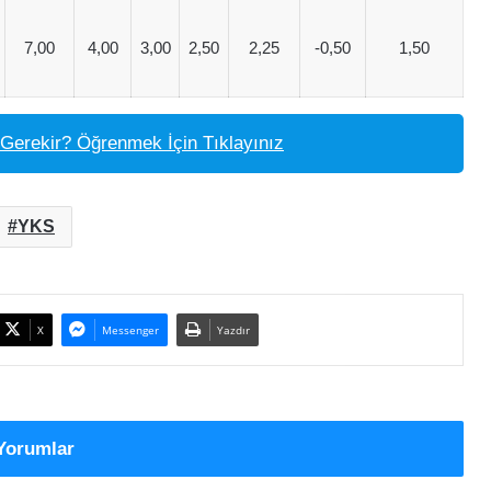
7,00
4,00
3,00
2,50
2,25
-0,50
1,50
Gerekir? Öğrenmek İçin Tıklayınız
YKS
X
Messenger
Yazdır
Yorumlar