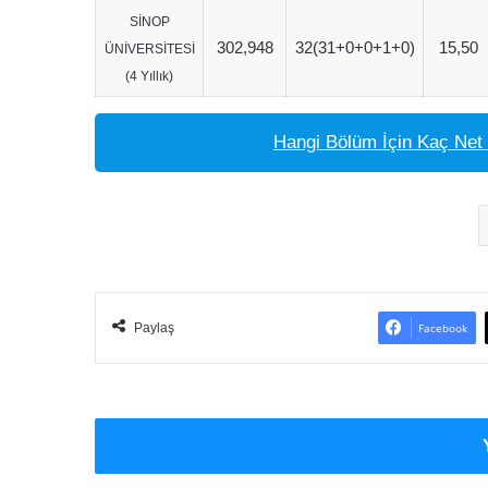
SİNOP
302,948
32(31+0+0+1+0)
15,50
ÜNİVERSİTESİ
(4 Yıllık)
Hangi Bölüm İçin Kaç Net 
Paylaş
Facebook