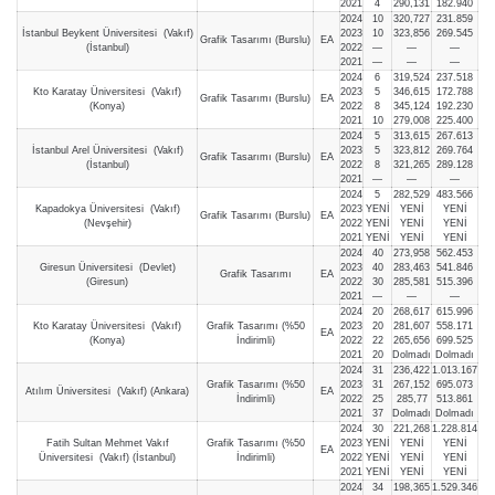
2021
4
290,131
182.940
2024
10
320,727
231.859
İstanbul Beykent Üniversitesi (Vakıf)
2023
10
323,856
269.545
Grafik Tasarımı (Burslu)
EA
(İstanbul)
2022
—
—
—
2021
—
—
—
2024
6
319,524
237.518
Kto Karatay Üniversitesi (Vakıf)
2023
5
346,615
172.788
Grafik Tasarımı (Burslu)
EA
(Konya)
2022
8
345,124
192.230
2021
10
279,008
225.400
2024
5
313,615
267.613
İstanbul Arel Üniversitesi (Vakıf)
2023
5
323,812
269.764
Grafik Tasarımı (Burslu)
EA
(İstanbul)
2022
8
321,265
289.128
2021
—
—
—
2024
5
282,529
483.566
Kapadokya Üniversitesi (Vakıf)
2023
YENİ
YENİ
YENİ
Grafik Tasarımı (Burslu)
EA
(Nevşehir)
2022
YENİ
YENİ
YENİ
2021
YENİ
YENİ
YENİ
2024
40
273,958
562.453
Giresun Üniversitesi (Devlet)
2023
40
283,463
541.846
Grafik Tasarımı
EA
(Giresun)
2022
30
285,581
515.396
2021
—
—
—
2024
20
268,617
615.996
Kto Karatay Üniversitesi (Vakıf)
Grafik Tasarımı (%50
2023
20
281,607
558.171
EA
(Konya)
İndirimli)
2022
22
265,656
699.525
2021
20
Dolmadı
Dolmadı
2024
31
236,422
1.013.167
Grafik Tasarımı (%50
2023
31
267,152
695.073
Atılım Üniversitesi (Vakıf) (Ankara)
EA
İndirimli)
2022
25
285,77
513.861
2021
37
Dolmadı
Dolmadı
2024
30
221,268
1.228.814
Fatih Sultan Mehmet Vakıf
Grafik Tasarımı (%50
2023
YENİ
YENİ
YENİ
EA
Üniversitesi (Vakıf) (İstanbul)
İndirimli)
2022
YENİ
YENİ
YENİ
2021
YENİ
YENİ
YENİ
2024
34
198,365
1.529.346