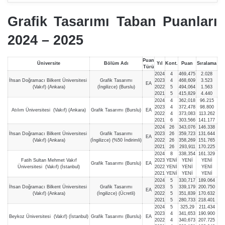
Grafik Tasarımı Taban Puanları
2024 – 202
5
Puan
Üniversite
Bölüm Adı
Yıl
Kont.
Puan
Sıralama
Türü
2024
4
469,475
2.028
İhsan Doğramacı Bilkent Üniversitesi
Grafik Tasarımı
2023
4
468,609
3.523
EA
(Vakıf) (Ankara)
(İngilizce) (Burslu)
2022
5
494,064
1.563
2021
5
415,829
4.440
2024
4
362,018
96.215
2023
4
372,478
98.800
Atılım Üniversitesi (Vakıf) (Ankara)
Grafik Tasarımı (Burslu)
EA
2022
4
373,083
113.262
2021
6
303,566
141.177
2024
26
343,076
146.338
İhsan Doğramacı Bilkent Üniversitesi
Grafik Tasarımı
2023
26
359,723
131.644
EA
(Vakıf) (Ankara)
(İngilizce) (%50 İndirimli)
2022
26
358,269
151.765
2021
26
293,911
170.225
2024
8
338,354
161.329
Fatih Sultan Mehmet Vakıf
2023
YENİ
YENİ
YENİ
Grafik Tasarımı (Burslu)
EA
Üniversitesi (Vakıf) (İstanbul)
2022
YENİ
YENİ
YENİ
2021
YENİ
YENİ
YENİ
2024
5
330,717
189.064
İhsan Doğramacı Bilkent Üniversitesi
Grafik Tasarımı
2023
5
339,179
200.750
EA
(Vakıf) (Ankara)
(İngilizce) (Ücretli)
2022
5
351,839
170.632
2021
5
280,733
218.401
2024
5
325,29
211.434
2023
4
341,653
190.900
Beykoz Üniversitesi (Vakıf) (İstanbul)
Grafik Tasarımı (Burslu)
EA
2022
4
340,673
207.725