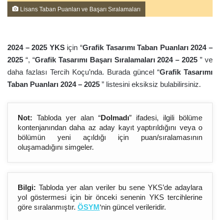
Lisans Taban Puanları ve Başarı Sıralamaları
2024 – 202
5
YKS
için “
Grafik Tasarımı Taban Puanları 2024 –
202
5
“, “
Grafik Tasarımı Başarı Sıralamaları 2024 – 202
5
” ve
daha fazlası Tercih Koçu’nda. Burada güncel “
Grafik Tasarımı
Taban Puanları 2024 – 202
5
” listesini eksiksiz bulabilirsiniz.
Not:
Tabloda yer alan “
Dolmadı
” ifadesi, ilgili bölüme
kontenjanından daha az aday kayıt yaptırıldığını veya o
bölümün yeni açıldığı için puan/sıralamasının
oluşamadığını simgeler.
Bilgi:
Tabloda yer alan veriler bu sene YKS’de adaylara
yol göstermesi için bir önceki senenin YKS tercihlerine
göre sıralanmıştır.
ÖSYM
‘nin güncel verileridir.