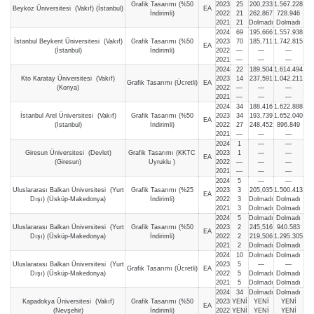
Grafik Tasarımı (%50
2023
25
200,233
1.567.228
Beykoz Üniversitesi (Vakıf) (İstanbul)
EA
İndirimli)
2022
21
262,867
728.946
2021
21
Dolmadı
Dolmadı
2024
69
195,666
1.557.938
İstanbul Beykent Üniversitesi (Vakıf)
Grafik Tasarımı (%50
2023
70
185,711
1.742.815
EA
(İstanbul)
İndirimli)
2022
—
—
—
2021
—
—
—
2024
22
189,504
1.614.494
Kto Karatay Üniversitesi (Vakıf)
2023
14
237,591
1.042.211
Grafik Tasarımı (Ücretli)
EA
(Konya)
2022
—
—
—
2021
—
—
—
2024
34
188,416
1.622.888
İstanbul Arel Üniversitesi (Vakıf)
Grafik Tasarımı (%50
2023
34
193,739
1.652.040
EA
(İstanbul)
İndirimli)
2022
27
248,452
896.849
2021
—
—
—
2024
1
—
—
Giresun Üniversitesi (Devlet)
Grafik Tasarımı (KKTC
2023
1
—
—
EA
(Giresun)
Uyruklu )
2022
—
—
—
2021
—
—
—
2024
5
—
—
Uluslararası Balkan Üniversitesi (Yurt
Grafik Tasarımı (%25
2023
3
205,035
1.500.413
EA
Dışı) (Üsküp-Makedonya)
İndirimli)
2022
3
Dolmadı
Dolmadı
2021
3
Dolmadı
Dolmadı
2024
5
Dolmadı
Dolmadı
Uluslararası Balkan Üniversitesi (Yurt
Grafik Tasarımı (%50
2023
2
245,516
940.583
EA
Dışı) (Üsküp-Makedonya)
İndirimli)
2022
2
219,506
1.295.305
2021
2
Dolmadı
Dolmadı
2024
10
Dolmadı
Dolmadı
Uluslararası Balkan Üniversitesi (Yurt
2023
5
—
—
Grafik Tasarımı (Ücretli)
EA
Dışı) (Üsküp-Makedonya)
2022
5
Dolmadı
Dolmadı
2021
5
Dolmadı
Dolmadı
2024
34
Dolmadı
Dolmadı
Kapadokya Üniversitesi (Vakıf)
Grafik Tasarımı (%50
2023
YENİ
YENİ
YENİ
EA
(Nevşehir)
İndirimli)
2022
YENİ
YENİ
YENİ