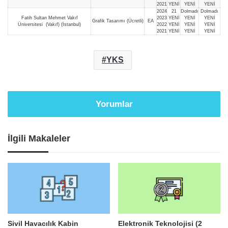
2021
YENİ
YENİ
YENİ
2024
21
Dolmadı
Dolmadı
Fatih Sultan Mehmet Vakıf
2023
YENİ
YENİ
YENİ
Grafik Tasarımı (Ücretli)
EA
Üniversitesi (Vakıf) (İstanbul)
2022
YENİ
YENİ
YENİ
2021
YENİ
YENİ
YENİ
YKS
Yorumlar
İlgili Makaleler
Sivil Havacılık Kabin
Elektronik Teknolojisi (2