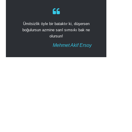
Ümitsizlik öyle bir bataktır ki, düşersen
boğulursun azmine sarıl sımsıkı bak ne
olursun!
Mehmet Akif Ersoy