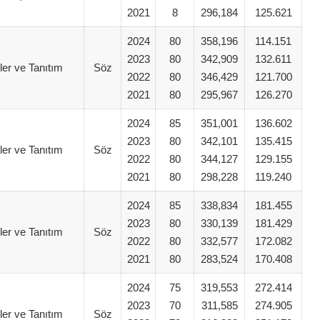
2021
8
296,184
125.621
2024
80
358,196
114.151
2023
80
342,909
132.611
iler ve Tanıtım
Söz
2022
80
346,429
121.700
2021
80
295,967
126.270
2024
85
351,001
136.602
2023
80
342,101
135.415
iler ve Tanıtım
Söz
2022
80
344,127
129.155
2021
80
298,228
119.240
2024
85
338,834
181.455
2023
80
330,139
181.429
iler ve Tanıtım
Söz
2022
80
332,577
172.082
2021
80
283,524
170.408
2024
75
319,553
272.414
2023
70
311,585
274.905
iler ve Tanıtım
Söz