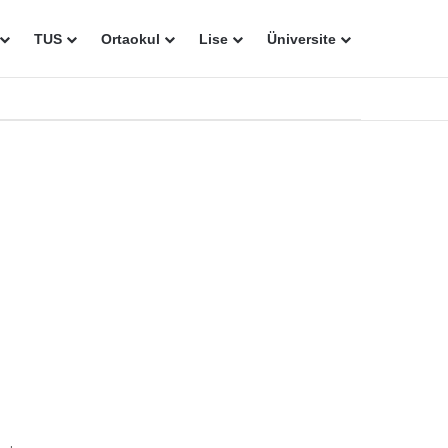
TUS
Ortaokul
Lise
Üniversite