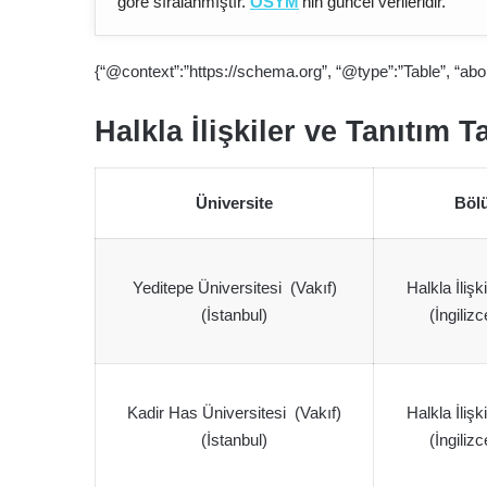
göre sıralanmıştır.
ÖSYM
‘nin güncel verileridir.
{“@context”:”https://schema.org”, “@type”:”Table”, “abou
Halkla İlişkiler ve Tanıtım 
Üniversite
Böl
Yeditepe Üniversitesi (Vakıf)
Halkla İlişk
(İstanbul)
(İngiliz
Kadir Has Üniversitesi (Vakıf)
Halkla İlişk
(İstanbul)
(İngiliz