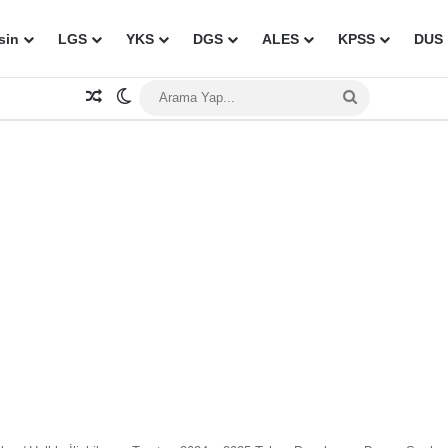
sin
LGS
YKS
DGS
ALES
KPSS
DUS
Rastgele Makale
Dış görünümü değiştir
Arama
Yap...