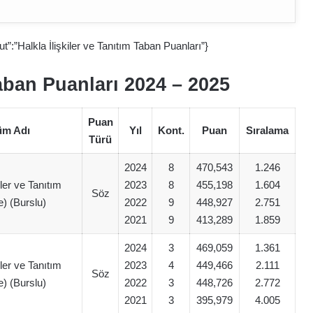
t”:”Halkla İlişkiler ve Tanıtım Taban Puanları”}
Taban Puanları 2024 – 202
5
Puan
üm Adı
Yıl
Kont.
Puan
Sıralama
Türü
2024
8
470,543
1.246
iler ve Tanıtım
2023
8
455,198
1.604
Söz
ce) (Burslu)
2022
9
448,927
2.751
2021
9
413,289
1.859
2024
3
469,059
1.361
iler ve Tanıtım
2023
4
449,466
2.111
Söz
ce) (Burslu)
2022
3
448,726
2.772
2021
3
395,979
4.005