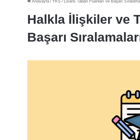
Anasayfa
/
YKS
/
Lisans Taban Puanları ve Başarı Sıralama
Halkla İlişkiler ve
Başarı Sıralamalar