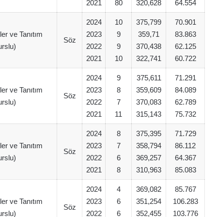
2021
80
320,628
64.554
2024
10
375,799
70.901
iler ve Tanıtım
2023
9
359,71
83.863
Söz
rslu)
2022
9
370,438
62.125
2021
10
322,741
60.722
2024
9
375,611
71.291
iler ve Tanıtım
2023
8
359,609
84.089
Söz
rslu)
2022
7
370,083
62.789
2021
11
315,143
75.732
2024
8
375,395
71.729
iler ve Tanıtım
2023
7
358,794
86.112
Söz
rslu)
2022
6
369,257
64.367
2021
8
310,963
85.083
2024
4
369,082
85.767
iler ve Tanıtım
2023
6
351,254
106.283
Söz
rslu)
2022
6
352,455
103.776