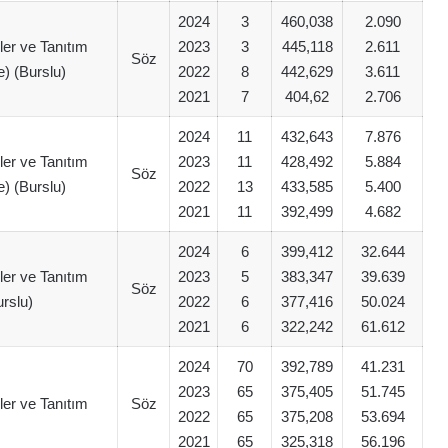
2024
3
460,038
2.090
iler ve Tanıtım
2023
3
445,118
2.611
Söz
ce) (Burslu)
2022
8
442,629
3.611
2021
7
404,62
2.706
2024
11
432,643
7.876
iler ve Tanıtım
2023
11
428,492
5.884
Söz
ce) (Burslu)
2022
13
433,585
5.400
2021
11
392,499
4.682
2024
6
399,412
32.644
iler ve Tanıtım
2023
5
383,347
39.639
Söz
rslu)
2022
6
377,416
50.024
2021
6
322,242
61.612
2024
70
392,789
41.231
2023
65
375,405
51.745
iler ve Tanıtım
Söz
2022
65
375,208
53.694
2021
65
325,318
56.196