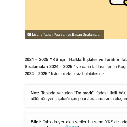
Lisans Taban Puanları ve Başarı Sıralamaları
2024 – 202
5
YKS
için “
Halkla İlişkiler ve Tanıtım T
Sıralamaları 2024 – 202
5
” ve daha fazlası Tercih Koç
2024 – 202
5
” listesini eksiksiz bulabilirsiniz.
Not:
Tabloda yer alan “
Dolmadı
” ifadesi, ilgili 
bölümün yeni açıldığı için puan/sıralamasının oluşa
Bilgi:
Tabloda yer alan veriler bu sene YKS’de aday