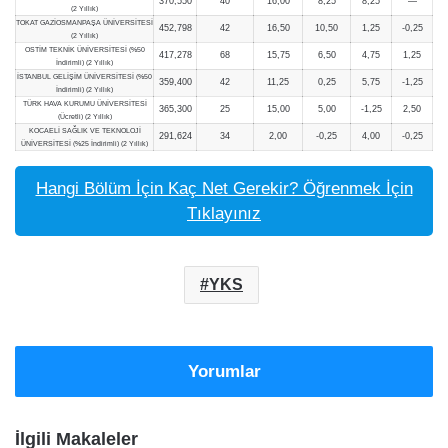
370,550
40
16,00
8,25
8,25
—
(2 Yıllık)
TOKAT GAZİOSMANPAŞA ÜNİVERSİTESİ
452,798
42
16,50
10,50
1,25
-0,25
(2 Yıllık)
OSTİM TEKNİK ÜNİVERSİTESİ (%50
417,278
68
15,75
6,50
4,75
1,25
İndirimli) (2 Yıllık)
İSTANBUL GELİŞİM ÜNİVERSİTESİ (%50
359,400
42
11,25
0,25
5,75
-1,25
İndirimli) (2 Yıllık)
TÜRK HAVA KURUMU ÜNİVERSİTESİ
365,300
25
15,00
5,00
-1,25
2,50
(Ücretli) (2 Yıllık)
KOCAELİ SAĞLIK VE TEKNOLOJİ
291,624
34
2,00
-0,25
4,00
-0,25
ÜNİVERSİTESİ (%25 İndirimli) (2 Yıllık)
Hangi Bölüm İçin Kaç Net Gerekir? Öğrenmek İçin
Tıklayınız
YKS
Yorumlar
İlgili Makaleler