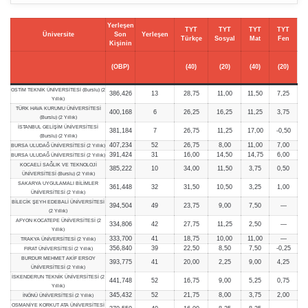
Yerleşen
TYT
TYT
TYT
TYT
Üniversite
Son
Yerleşen
Türkçe
Sosyal
Mat
Fen
Kişinin
(OBP)
(40)
(20)
(40)
(20)
OSTİM TEKNİK ÜNİVERSİTESİ (Burslu) (2
386,426
13
28,75
11,00
11,50
7,25
Yıllık)
TÜRK HAVA KURUMU ÜNİVERSİTESİ
400,168
6
26,25
16,25
11,25
3,75
(Burslu) (2 Yıllık)
İSTANBUL GELİŞİM ÜNİVERSİTESİ
381,184
7
26,75
11,25
17,00
-0,50
(Burslu) (2 Yıllık)
407,234
52
26,75
8,00
11,00
7,00
BURSA ULUDAĞ ÜNİVERSİTESİ (2 Yıllık)
391,424
31
16,00
14,50
14,75
6,00
BURSA ULUDAĞ ÜNİVERSİTESİ (2 Yıllık)
KOCAELİ SAĞLIK VE TEKNOLOJİ
385,222
10
34,00
11,50
3,75
0,50
ÜNİVERSİTESİ (Burslu) (2 Yıllık)
SAKARYA UYGULAMALI BİLİMLER
361,448
32
31,50
10,50
3,25
1,00
ÜNİVERSİTESİ (2 Yıllık)
BİLECİK ŞEYH EDEBALİ ÜNİVERSİTESİ
394,504
49
23,75
9,00
7,50
—
(2 Yıllık)
AFYON KOCATEPE ÜNİVERSİTESİ (2
334,806
42
27,75
11,25
2,50
—
Yıllık)
333,700
41
18,75
10,00
11,00
—
TRAKYA ÜNİVERSİTESİ (2 Yıllık)
356,840
39
22,50
8,50
7,50
-0,25
FIRAT ÜNİVERSİTESİ (2 Yıllık)
BURDUR MEHMET AKİF ERSOY
393,775
41
20,00
2,25
9,00
4,25
ÜNİVERSİTESİ (2 Yıllık)
İSKENDERUN TEKNİK ÜNİVERSİTESİ (2
441,748
52
16,75
9,00
5,25
0,75
Yıllık)
345,432
52
21,75
8,00
3,75
2,00
İNÖNÜ ÜNİVERSİTESİ (2 Yıllık)
OSMANİYE KORKUT ATA ÜNİVERSİTESİ