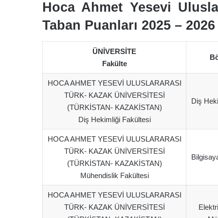
Hoca Ahmet Yesevi Uluslar
Taban Puanları 2025 – 2026
ÜNİVERSİTE
Bö
Fakülte
HOCA AHMET YESEVİ ULUSLARARASI
TÜRK- KAZAK ÜNİVERSİTESİ
Diş Heki
(TÜRKİSTAN- KAZAKİSTAN)
Diş Hekimliği Fakültesi
HOCA AHMET YESEVİ ULUSLARARASI
TÜRK- KAZAK ÜNİVERSİTESİ
Bilgisay
(TÜRKİSTAN- KAZAKİSTAN)
Mühendislik Fakültesi
HOCA AHMET YESEVİ ULUSLARARASI
TÜRK- KAZAK ÜNİVERSİTESİ
Elektr