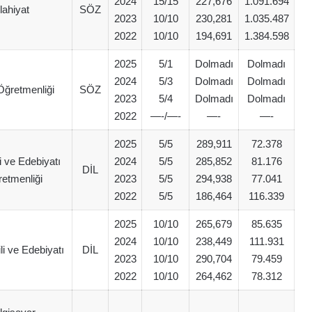
2024
15/15
227,676
1.091.694
İlahiyat
SÖZ
2023
10/10
230,281
1.035.487
2022
10/10
194,691
1.384.598
2025
5/1
Dolmadı
Dolmadı
2024
5/3
Dolmadı
Dolmadı
Öğretmenliği
SÖZ
2023
5/4
Dolmadı
Dolmadı
2022
—-/—-
—-
—-
2025
5/5
289,911
72.378
i ve Edebiyatı
2024
5/5
285,852
81.176
DİL
etmenliği
2023
5/5
294,938
77.041
2022
5/5
186,464
116.339
2025
10/10
265,679
85.635
2024
10/10
238,449
111.931
ili ve Edebiyatı
DİL
2023
10/10
290,704
79.459
2022
10/10
264,462
78.312