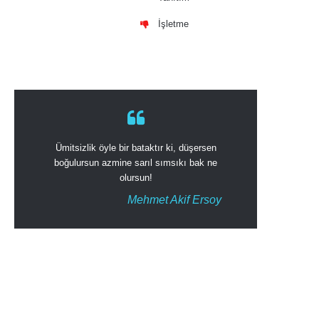
İşletme
Ümitsizlik öyle bir bataktır ki, düşersen
boğulursun azmine sarıl sımsıkı bak ne
olursun!
Mehmet Akif Ersoy