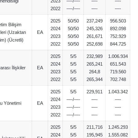
endisliği
2023
—-/—-
—-
—-
2022
—-/—-
—-
—-
2025
50/50
237,249
956.503
tim Bilişim
2024
50/50
245,326
892.098
leri (Uzaktan
EA
2023
50/50
261,671
752.929
m) (Ücretli)
2022
50/50
252,698
844.725
2025
5/5
232,989
1.006.934
2024
5/5
265,241
651.543
arası İlişkiler
EA
2023
5/5
264,8
719.560
2022
5/5
265,344
702.748
2025
5/5
229,911
1.043.342
2024
—-/—-
—-
—-
 Yönetimi
EA
2023
—-/—-
—-
—-
2022
—-/—-
—-
—-
2025
5/5
211,716
1.245.293
2024
5/5
195,945
1.555.082