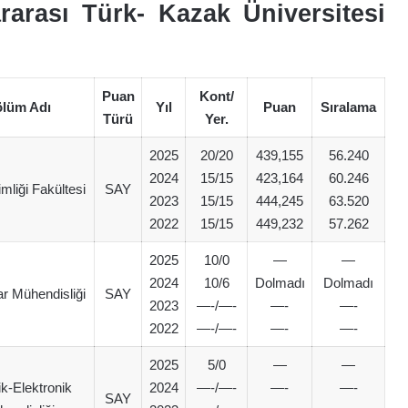
arası Türk- Kazak Üniversitesi
Puan
Kont/
lüm Adı
Yıl
Puan
Sıralama
Türü
Yer.
2025
20/20
439,155
56.240
2024
15/15
423,164
60.246
mliği Fakültesi
SAY
2023
15/15
444,245
63.520
2022
15/15
449,232
57.262
2025
10/0
—
—
2024
10/6
Dolmadı
Dolmadı
ar Mühendisliği
SAY
2023
—-/—-
—-
—-
2022
—-/—-
—-
—-
2025
5/0
—
—
ik-Elektronik
2024
—-/—-
—-
—-
SAY