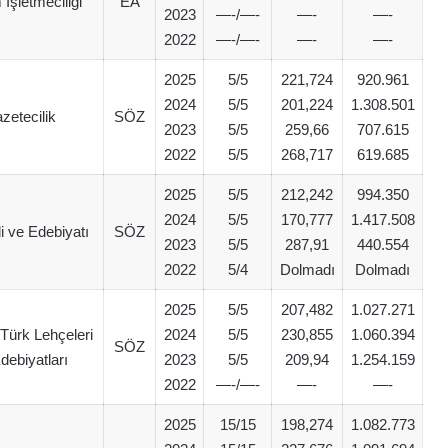
 İşletmeciliği
EA
2023
—-/—-
—-
—-
2022
—-/—-
—-
—-
2025
5/5
221,724
920.961
2024
5/5
201,224
1.308.501
zetecilik
SÖZ
2023
5/5
259,66
707.615
2022
5/5
268,717
619.685
2025
5/5
212,242
994.350
2024
5/5
170,777
1.417.508
li ve Edebiyatı
SÖZ
2023
5/5
287,91
440.554
2022
5/4
Dolmadı
Dolmadı
2025
5/5
207,482
1.027.271
Türk Lehçeleri
2024
5/5
230,855
1.060.394
SÖZ
debiyatları
2023
5/5
209,94
1.254.159
2022
—-/—-
—-
—-
2025
15/15
198,274
1.082.773