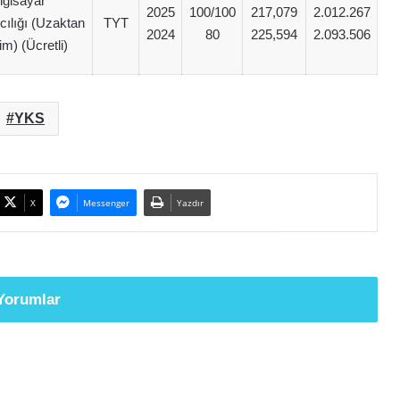
lgisayar
2025
100/100
217,079
2.012.267
ılığı (Uzaktan
TYT
2024
80
225,594
2.093.506
m) (Ücretli)
YKS
X
Messenger
Yazdır
Yorumlar