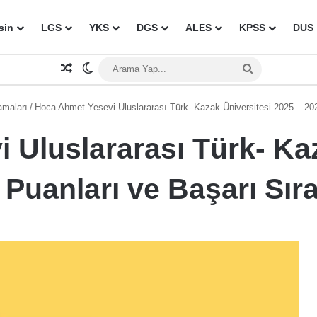
sin
LGS
YKS
DGS
ALES
KPSS
DUS
Rastgele Makale
Dış görünümü değiştir
Arama
Yap...
amaları
/
Hoca Ahmet Yesevi Uluslararası Türk- Kazak Üniversitesi 2025 – 202
 Uluslararası Türk- Kaz
Puanları ve Başarı Sıra