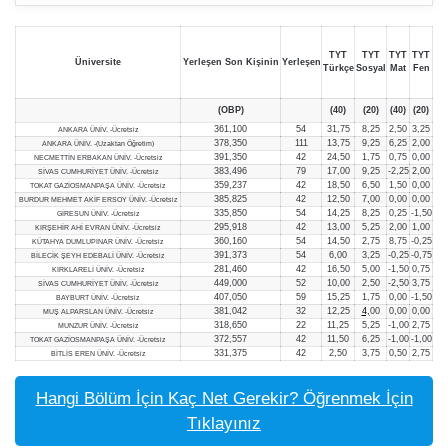
TYT
TYT
TYT
TYT
Üniversite
Yerleşen Son Kişinin
Yerleşen
Türkçe
Sosyal
Mat
Fen
(OBP)
(40)
(20)
(40)
(20)
361,100
54
31,75
8,25
2,50
3,25
ANKARA ÜNİV. -Ücretsiz
378,350
111
13,75
9,25
6,25
2,00
ANKARA ÜNİV. -(Uzaktan Öğretim)
391,350
42
24,50
1,75
0,75
0,00
NECMETTİN ERBAKAN ÜNİV. -Ücretsiz
383,496
79
17,00
9,25
-2,25
2,00
SİVAS CUMHURİYET ÜNİV. -Ücretsiz
359,237
42
18,50
6,50
1,50
0,00
TOKAT GAZİOSMANPAŞA ÜNİV. -Ücretsiz
385,825
42
12,50
7
,
00
0,00
0,00
BURDUR MEHMET AKİF ERSOY ÜNİV. -Ücretsiz
335,850
54
14,25
8,25
0,25
-1,50
GİRESUN ÜNİV. -Ücretsiz
295,918
42
13,00
5,25
2,00
1,00
KIRŞEHİR AHİ EVRAN ÜNİV. -Ücretsiz
360,160
54
14,50
2,75
8,75
-0,25
KÜTAHYA DUMLUPINAR ÜNİV. -Ücretsiz
391,373
54
6,00
3,25
-0,25
-0,75
BİLECİK ŞEYH EDEBALİ ÜNİV. -Ücretsiz
281,460
42
16,50
5,00
-1,50
0,75
KIRKLARELİ ÜNİV. -Ücretsiz
449,000
52
10,00
2,50
-2
,
50
3,75
SİVAS CUMHURİYET ÜNİV. -Ücretsiz
407,050
59
15,25
1,75
0,00
-1,50
BAYBURT ÜNİV. -Ücretsiz
381,042
32
12,25
4,
00
0,00
0,00
MUŞ ALPARSLAN ÜNİV. -Ücretsiz
318,650
22
11,25
5,25
-1,00
2,75
MUNZUR ÜNİV. -Ücretsiz
372,557
42
11,50
6,25
-1,00
-1,00
TOKAT GAZİOSMANPAŞA ÜNİV. -Ücretsiz
331,375
42
2,50
3,75
0,50
2,75
BİTLİS EREN ÜNİV. -Ücretsiz
Hangi Bölüm İçin Kaç Net Gerekir? Öğrenmek İçin
Tıklayınız