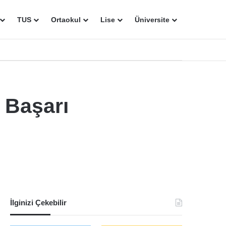
TUS
Ortaokul
Lise
Üniversite
 Başarı
İlginizi Çekebilir