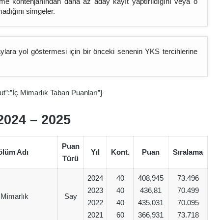
bölüme kontenjanından daha az aday kayıt yaptırıldığını veya o
madığını simgeler.
lara yol göstermesi için bir önceki senenin YKS tercihlerine
ut”:”İç Mimarlık Taban Puanları”}
2024 – 202
5
Puan
ölüm Adı
Yıl
Kont.
Puan
Sıralama
Türü
2024
40
408,945
73.496
2023
40
436,81
70.499
 Mimarlık
Say
2022
40
435,031
70.095
2021
60
366,931
73.718