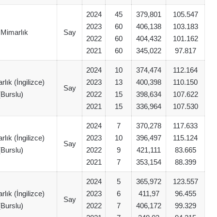
2024
45
379,801
105.547
2023
60
406,138
103.183
 Mimarlık
Say
2022
60
404,432
101.162
2021
60
345,022
97.817
2024
10
374,474
112.164
rlık (İngilizce)
2023
13
400,398
110.150
Say
(Burslu)
2022
15
398,634
107.622
2021
15
336,964
107.530
2024
7
370,278
117.633
rlık (İngilizce)
2023
10
396,497
115.124
Say
(Burslu)
2022
9
421,111
83.665
2021
7
353,154
88.399
2024
5
365,972
123.557
rlık (İngilizce)
2023
6
411,97
96.455
Say
(Burslu)
2022
7
406,172
99.329