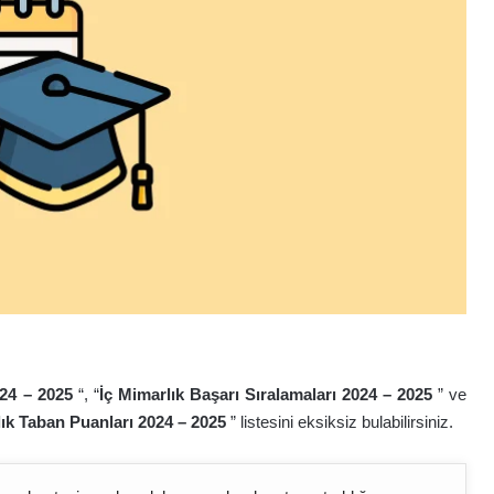
24 – 202
5
“, “
İç Mimarlık Başarı Sıralamaları 2024 – 202
5
” ve
lık Taban Puanları 2024 – 202
5
” listesini eksiksiz bulabilirsiniz.