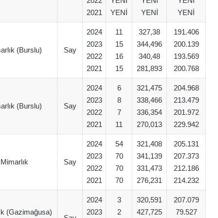
2022
YENİ
YENİ
YENİ
2021
YENİ
YENİ
YENİ
2024
11
327,38
191.406
2023
15
344,496
200.139
arlık (Burslu)
Say
2022
16
340,48
193.569
2021
15
281,893
200.768
2024
6
321,475
204.968
2023
8
338,466
213.479
arlık (Burslu)
Say
2022
7
336,354
201.972
2021
11
270,013
229.942
2024
54
321,408
205.131
2023
70
341,139
207.373
 Mimarlık
Say
2022
70
331,473
212.186
2021
70
276,231
214.232
2024
3
320,591
207.079
lık (Gazimağusa)
2023
2
427,725
79.527
Say