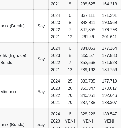
2021
9
299,625
164.218
2024
6
337,111
171.291
2023
8
348,911
190.969
arlık (Burslu)
Say
2022
7
347,855
179.793
2021
12
281,49
201.641
2024
6
334,053
177.164
rlık (İngilizce)
2023
8
355,57
177.880
Say
(Burslu)
2022
7
352,568
171.528
2021
12
289,162
184.756
2024
25
333,785
177.719
2023
20
359,847
170.017
 Mimarlık
Say
2022
70
340,951
192.646
2021
70
287,438
188.307
2024
6
328,226
189.547
2023
YENİ
YENİ
YENİ
arlık (Burslu)
Say