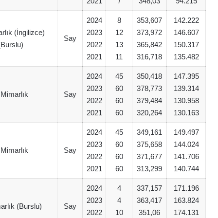
2021
7
348,03
94.215
2024
8
353,607
142.222
rlık (İngilizce)
2023
12
373,972
146.607
Say
(Burslu)
2022
13
365,842
150.317
2021
11
316,718
135.482
2024
45
350,418
147.395
2023
60
378,773
139.314
 Mimarlık
Say
2022
60
379,484
130.958
2021
60
320,264
130.163
2024
45
349,161
149.497
2023
60
375,658
144.024
 Mimarlık
Say
2022
60
371,677
141.706
2021
60
313,299
140.744
2024
4
337,157
171.196
2023
4
363,417
163.824
arlık (Burslu)
Say
2022
10
351,06
174.131