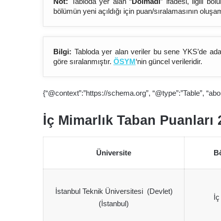
Not:
Tabloda yer alan “
Dolmadı
” ifadesi, ilgili 
bölümün yeni açıldığı için puan/sıralamasının oluşa
Bilgi:
Tabloda yer alan veriler bu sene YKS’de aday
göre sıralanmıştır.
ÖSYM
‘nin güncel verileridir.
{“@context”:”https://schema.org”, “@type”:”Table”, “abo
İç Mimarlık Taban Puanları 
Üniversite
B
İstanbul Teknik Üniversitesi (Devlet)
İç
(İstanbul)