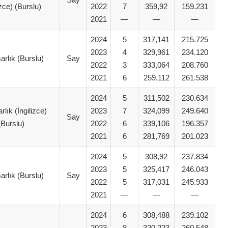
izce) (Burslu)
2022
7
359,92
159.231
2021
—
—
—
2024
5
317,141
215.725
2023
4
329,961
234.120
arlık (Burslu)
Say
2022
3
333,064
208.760
2021
6
259,112
261.538
2024
5
311,502
230.634
rlık (İngilizce)
2023
7
324,099
249.640
Say
(Burslu)
2022
6
339,106
196.357
2021
6
281,769
201.023
2024
5
308,92
237.834
2023
5
325,417
246.043
arlık (Burslu)
Say
2022
5
317,031
245.933
2021
—
—
—
2024
6
308,488
239.102
2023
8
320,223
260.548