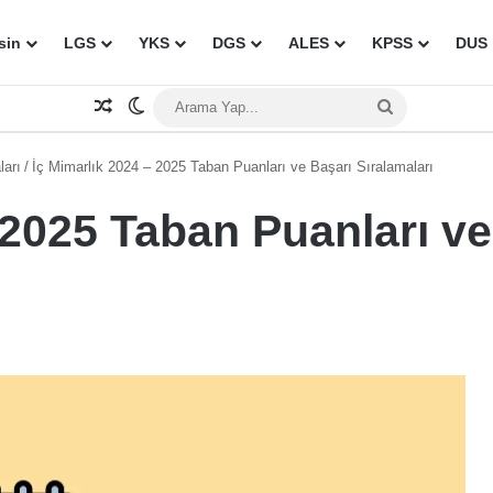
sin
LGS
YKS
DGS
ALES
KPSS
DUS
Rastgele Makale
Dış görünümü değiştir
Arama
Yap...
ları
/
İç Mimarlık 2024 – 2025 Taban Puanları ve Başarı Sıralamaları
 2025 Taban Puanları ve