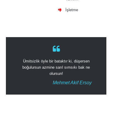
İşletme
Ümitsizlik öyle bir bataktır ki, düşersen
boğulursun azmine sarıl sımsıkı bak ne
olursun!
Mehmet Akif Ersoy