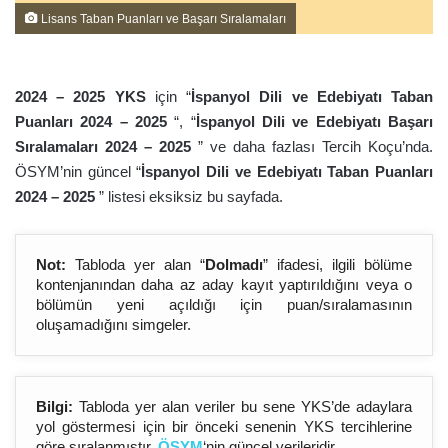
Lisans Taban Puanları ve Başarı Sıralamaları
2024 – 202
5
YKS
için “
İspanyol Dili ve Edebiyatı Taban
Puanları 2024 – 202
5
“, “
İspanyol Dili ve Edebiyatı Başarı
Sıralamaları 2024 – 202
5
” ve daha fazlası Tercih Koçu’nda.
ÖSYM’nin güncel “
İspanyol Dili ve Edebiyatı Taban Puanları
2024 – 202
5
” listesi eksiksiz bu sayfada.
Not:
Tabloda yer alan “
Dolmadı
” ifadesi, ilgili bölüme
kontenjanından daha az aday kayıt yaptırıldığını veya o
bölümün yeni açıldığı için puan/sıralamasının
oluşamadığını simgeler.
Bilgi:
Tabloda yer alan veriler bu sene YKS’de adaylara
yol göstermesi için bir önceki senenin YKS tercihlerine
göre sıralanmıştır.
ÖSYM
‘nin güncel verileridir.