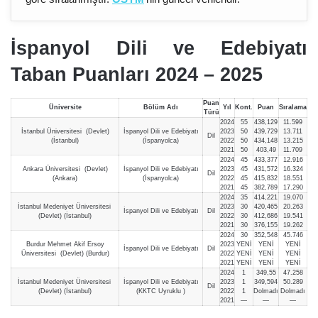
İspanyol Dili ve Edebiyatı
Taban Puanları 2024 – 202
5
Puan
Üniversite
Bölüm Adı
Yıl
Kont.
Puan
Sıralama
Türü
2024
55
438,129
11.599
İstanbul Üniversitesi (Devlet)
İspanyol Dili ve Edebiyatı
2023
50
439,729
13.711
Dil
(İstanbul)
(İspanyolca)
2022
50
434,148
13.215
2021
50
403,49
11.709
2024
45
433,377
12.916
Ankara Üniversitesi (Devlet)
İspanyol Dili ve Edebiyatı
2023
45
431,572
16.324
Dil
(Ankara)
(İspanyolca)
2022
45
415,832
18.551
2021
45
382,789
17.290
2024
35
414,221
19.070
İstanbul Medeniyet Üniversitesi
2023
30
420,465
20.263
İspanyol Dili ve Edebiyatı
Dil
(Devlet) (İstanbul)
2022
30
412,686
19.541
2021
30
376,155
19.262
2024
30
352,548
45.746
Burdur Mehmet Akif Ersoy
2023
YENİ
YENİ
YENİ
İspanyol Dili ve Edebiyatı
Dil
Üniversitesi (Devlet) (Burdur)
2022
YENİ
YENİ
YENİ
2021
YENİ
YENİ
YENİ
2024
1
349,55
47.258
İstanbul Medeniyet Üniversitesi
İspanyol Dili ve Edebiyatı
2023
1
349,594
50.289
Dil
(Devlet) (İstanbul)
(KKTC Uyruklu )
2022
1
Dolmadı
Dolmadı
2021
—
—
—