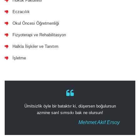
Hukuk Fakültesi
Eczacılık
Okul Öncesi Öğretmenliği
Fizyoterapi ve Rehabilitasyon
Halkla İlişkiler ve Tanıtım
İşletme
Ümitsizlik öyle bir bataktır ki, düşersen boğulursun
azmine sarıl sımsıkı bak ne olursun!
Mehmet Akif Ersoy