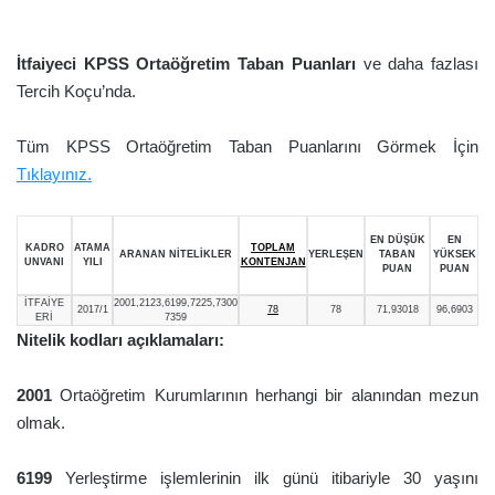
İtfaiyeci KPSS Ortaöğretim Taban Puanları
ve daha fazlası
Tercih Koçu’nda.
Tüm KPSS Ortaöğretim Taban Puanlarını Görmek İçin
Tıklayınız.
EN DÜŞÜK
EN
KADRO
ATAMA
TOPLAM
ARANAN NİTELİKLER
YERLEŞEN
TABAN
YÜKSEK
UNVANI
YILI
KONTENJAN
PUAN
PUAN
İTFAİYE
2001,2123,6199,7225,7300
2017/1
78
78
71,93018
96,6903
ERİ
7359
Nitelik kodları açıklamaları:
2001
Ortaöğretim Kurumlarının herhangi bir alanından mezun
olmak.
6199
Yerleştirme işlemlerinin ilk günü itibariyle 30 yaşını