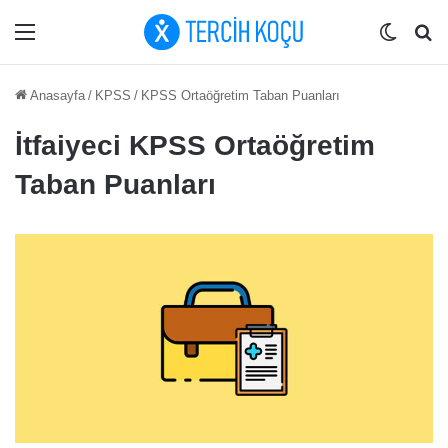
Menü
Dış gö
Ar
Anasayfa
/
KPSS
/
KPSS Ortaöğretim Taban Puanları
İtfaiyeci KPSS Ortaöğretim
Taban Puanları