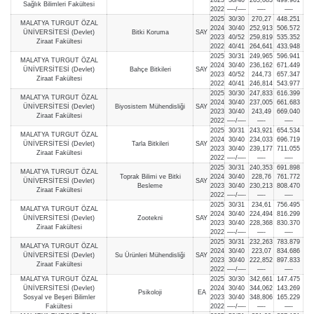
Sağlık Bilimleri Fakültesi
2022
—-/—-
—-
—-
2025
30/30
270,27
448.251
MALATYA TURGUT ÖZAL
2024
30/40
252,913
506.572
ÜNİVERSİTESİ (Devlet)
Bitki Koruma
SAY
2023
40/52
259,819
535.352
Ziraat Fakültesi
2022
40/41
264,641
433.948
2025
30/31
249,965
596.941
MALATYA TURGUT ÖZAL
2024
30/40
236,162
671.449
ÜNİVERSİTESİ (Devlet)
Bahçe Bitkileri
SAY
2023
40/52
244,73
657.347
Ziraat Fakültesi
2022
40/41
246,814
543.977
2025
30/30
247,833
616.399
MALATYA TURGUT ÖZAL
2024
30/40
237,005
661.683
ÜNİVERSİTESİ (Devlet)
Biyosistem Mühendisliği
SAY
2023
30/40
243,49
669.040
Ziraat Fakültesi
2022
—-/—-
—-
—-
2025
30/31
243,921
654.534
MALATYA TURGUT ÖZAL
2024
30/40
234,033
696.719
ÜNİVERSİTESİ (Devlet)
Tarla Bitkileri
SAY
2023
30/40
239,177
711.055
Ziraat Fakültesi
2022
—-/—-
—-
—-
2025
30/31
240,353
691.898
MALATYA TURGUT ÖZAL
Toprak Bilimi ve Bitki
2024
30/40
228,76
761.772
ÜNİVERSİTESİ (Devlet)
SAY
Besleme
2023
30/40
230,213
808.470
Ziraat Fakültesi
2022
—-/—-
—-
—-
2025
30/31
234,61
756.495
MALATYA TURGUT ÖZAL
2024
30/40
224,494
816.299
ÜNİVERSİTESİ (Devlet)
Zootekni
SAY
2023
30/40
228,368
830.370
Ziraat Fakültesi
2022
—-/—-
—-
—-
2025
30/31
232,263
783.879
MALATYA TURGUT ÖZAL
2024
30/40
223,07
834.686
ÜNİVERSİTESİ (Devlet)
Su Ürünleri Mühendisliği
SAY
2023
30/40
222,852
897.833
Ziraat Fakültesi
2022
—-/—-
—-
—-
MALATYA TURGUT ÖZAL
2025
30/30
342,661
147.475
ÜNİVERSİTESİ (Devlet)
2024
30/40
344,062
143.269
Psikoloji
EA
Sosyal ve Beşeri Bilimler
2023
30/40
348,806
165.229
Fakültesi
2022
—-/—-
—-
—-