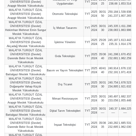
ÜNİVERSİTESİ (Devlet)
TYT
Uygulamaları
2024
25
238,66
1.853.514
Arapgir Meslek Yüksekokulu
MALATYA TURGUT ÖZAL
2025
30/31
250,184
1.539.938
ÜNİVERSİTESİ (Devlet)
Otomotiv Teknolojisi
TYT
2024
50
241,237
1.807.265
Arapgir Meslek Yüksekokulu
MALATYA TURGUT ÖZAL
ÜNİVERSİTESİ (Devlet)
2025
30/31
245,335
1.611.296
İç Mekan Tasarımı
TYT
Hekimhan Mehmet Emin Sungur
2024
30
238,083
1.863.996
Meslek Yüksekokulu
MALATYA TURGUT ÖZAL
2025
25/26
245,187
1.613.442
ÜNİVERSİTESİ (Devlet)
İşletme Yönetimi
TYT
2024
25
235,31
1.914.176
Akçadağ Meslek Yüksekokulu
MALATYA TURGUT ÖZAL
ÜNİVERSİTESİ (Devlet)
2025
35/36
241,298
1.670.452
Gıda Teknolojisi
TYT
Darende Bekir Ilıcak Meslek
2024
40
232,681
1.962.259
Yüksekokulu
MALATYA TURGUT ÖZAL
2025
40/41
240,914
1.676.132
ÜNİVERSİTESİ (Devlet)
Basım ve Yayım Teknolojileri
TYT
2024
40
232,191
1.971.419
Battalgazi Meslek Yüksekokulu
MALATYA TURGUT ÖZAL
ÜNİVERSİTESİ (Devlet)
2025
30/31
240,754
1.678.523
Dış Ticaret
TYT
Doğanşehir Vahap Küçük
2024
30
234,895
1.921.632
Meslek Yüksekokulu
MALATYA TURGUT ÖZAL
2025
30/31
240,497
1.682.337
ÜNİVERSİTESİ (Devlet)
Mimari Restorasyon
TYT
2024
30
233,056
1.955.446
Arapgir Meslek Yüksekokulu
MALATYA TURGUT ÖZAL
2025
30/31
240,37
1.684.225
ÜNİVERSİTESİ (Devlet)
Dijital Tarım Teknolojileri
TYT
2024
—-
—-
—-
Battalgazi Meslek Yüksekokulu
MALATYA TURGUT ÖZAL
ÜNİVERSİTESİ (Devlet)
2025
35/36
240,282
1.685.531
İnşaat Teknolojisi
TYT
Darende Bekir Ilıcak Meslek
2024
35
232,695
1.962.030
Yüksekokulu
MALATYA TURGUT ÖZAL