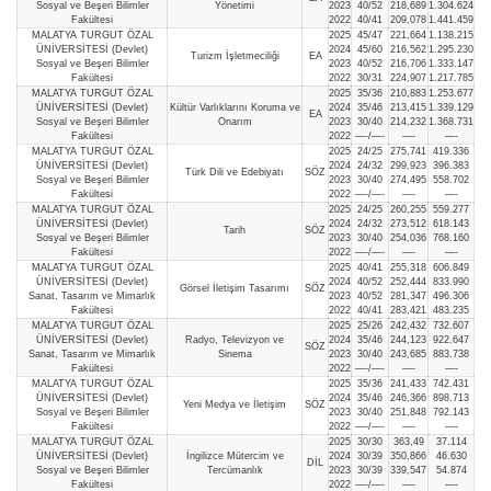
Sosyal ve Beşeri Bilimler
Yönetimi
2023
40/52
218,689
1.304.624
Fakültesi
2022
40/41
209,078
1.441.459
MALATYA TURGUT ÖZAL
2025
45/47
221,664
1.138.215
ÜNİVERSİTESİ (Devlet)
2024
45/60
216,562
1.295.230
Turizm İşletmeciliği
EA
Sosyal ve Beşeri Bilimler
2023
40/52
216,706
1.333.147
Fakültesi
2022
30/31
224,907
1.217.785
MALATYA TURGUT ÖZAL
2025
35/36
210,883
1.253.677
ÜNİVERSİTESİ (Devlet)
Kültür Varlıklarını Koruma ve
2024
35/46
213,415
1.339.129
EA
Sosyal ve Beşeri Bilimler
Onarım
2023
30/40
214,232
1.368.731
Fakültesi
2022
—-/—-
—-
—-
MALATYA TURGUT ÖZAL
2025
24/25
275,741
419.336
ÜNİVERSİTESİ (Devlet)
2024
24/32
299,923
396.383
Türk Dili ve Edebiyatı
SÖZ
Sosyal ve Beşeri Bilimler
2023
30/40
274,495
558.702
Fakültesi
2022
—-/—-
—-
—-
MALATYA TURGUT ÖZAL
2025
24/25
260,255
559.277
ÜNİVERSİTESİ (Devlet)
2024
24/32
273,512
618.143
Tarih
SÖZ
Sosyal ve Beşeri Bilimler
2023
30/40
254,036
768.160
Fakültesi
2022
—-/—-
—-
—-
MALATYA TURGUT ÖZAL
2025
40/41
255,318
606.849
ÜNİVERSİTESİ (Devlet)
2024
40/52
252,444
833.990
Görsel İletişim Tasarımı
SÖZ
Sanat, Tasarım ve Mimarlık
2023
40/52
281,347
496.306
Fakültesi
2022
40/41
283,421
483.235
MALATYA TURGUT ÖZAL
2025
25/26
242,432
732.607
ÜNİVERSİTESİ (Devlet)
Radyo, Televizyon ve
2024
35/46
244,123
922.647
SÖZ
Sanat, Tasarım ve Mimarlık
Sinema
2023
30/40
243,685
883.738
Fakültesi
2022
—-/—-
—-
—-
MALATYA TURGUT ÖZAL
2025
35/36
241,433
742.431
ÜNİVERSİTESİ (Devlet)
2024
35/46
246,366
898.713
Yeni Medya ve İletişim
SÖZ
Sosyal ve Beşeri Bilimler
2023
30/40
251,848
792.143
Fakültesi
2022
—-/—-
—-
—-
MALATYA TURGUT ÖZAL
2025
30/30
363,49
37.114
ÜNİVERSİTESİ (Devlet)
İngilizce Mütercim ve
2024
30/39
350,866
46.630
DİL
Sosyal ve Beşeri Bilimler
Tercümanlık
2023
30/39
339,547
54.874
Fakültesi
2022
—-/—-
—-
—-