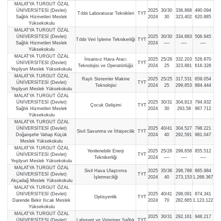
MALATYA TURGUT ÖZAL
ÜNİVERSİTESİ (Devlet)
2025
30/30
336,868
490.094
Tıbbi Laboratuvar Teknikleri
TYT
Sağlık Hizmetleri Meslek
2024
30
323,402
620.885
Yüksekokulu
MALATYA TURGUT ÖZAL
ÜNİVERSİTESİ (Devlet)
2025
30/30
334,683
506.945
Tıbbi Veri İşleme Teknikerliği
TYT
Sağlık Hizmetleri Meslek
2024
—-
—-
—-
Yüksekokulu
MALATYA TURGUT ÖZAL
İnsansız Hava Aracı
2025
25/26
332,203
526.870
ÜNİVERSİTESİ (Devlet)
TYT
Teknolojisi ve Operatörlüğü
2024
25
323,881
616.328
Yeşilyurt Meslek Yüksekokulu
MALATYA TURGUT ÖZAL
Raylı Sistemler Makine
2025
25/25
317,531
659.054
ÜNİVERSİTESİ (Devlet)
TYT
Teknolojisi
2024
25
299,853
884.444
Yeşilyurt Meslek Yüksekokulu
MALATYA TURGUT ÖZAL
ÜNİVERSİTESİ (Devlet)
2025
30/31
304,813
794.932
Çocuk Gelişimi
TYT
Sağlık Hizmetleri Meslek
2024
30
293,58
967.712
Yüksekokulu
MALATYA TURGUT ÖZAL
ÜNİVERSİTESİ (Devlet)
2025
40/41
304,527
798.221
Sivil Savunma ve İtfaiyecilik
TYT
Doğanşehir Vahap Küçük
2024
40
292,591
981.047
Meslek Yüksekokulu
MALATYA TURGUT ÖZAL
Yenilenebilir Enerji
2025
25/26
299,658
855.512
ÜNİVERSİTESİ (Devlet)
TYT
Teknikerliği
2024
—-
—-
—-
Yeşilyurt Meslek Yüksekokulu
MALATYA TURGUT ÖZAL
Sivil Hava Ulaştırma
2025
35/36
298,788
865.984
ÜNİVERSİTESİ (Devlet)
TYT
İşletmeciliği
2024
40
273,153
1.268.367
Akçadağ Meslek Yüksekokulu
MALATYA TURGUT ÖZAL
ÜNİVERSİTESİ (Devlet)
2025
40/41
298,091
874.341
Optisyenlik
TYT
Darende Bekir Ilıcak Meslek
2024
70
282,665
1.123.122
Yüksekokulu
MALATYA TURGUT ÖZAL
2025
30/31
292,161
948.217
ÜNİVERSİTESİ (Devlet)
Laborant ve Veteriner Sağlık
TYT