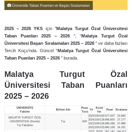
Üniversite Taban Puanları ve Başarı Sıralamaları
2025 – 2026 YKS
için “
Malatya Turgut Özal Üniversitesi
Taban Puanları 2025 – 2026
“, “
Malatya Turgut Özal
Üniversitesi Başarı Sıralamaları 2025 – 2026
” ve daha fazlası
Tercih Koçu’nda. Güncel “
Malatya Turgut Özal Üniversitesi
Taban Puanları 2025 – 2026
” burada.
Malatya Turgut Özal
Üniversitesi Taban Puanları
2025 – 2026
ÜNİVERSİTE
Puan
Kont/
Bölüm Adı
Yıl
Puan
Sıralama
Fakülte
Türü
Yer.
2025
100/100
477,937
23.663
MALATYA TURGUT ÖZAL
2024
100/128
466,855
27.177
ÜNİVERSİTESİ (Devlet)
Tıp
SAY
2023
100/128
486,268
27.868
Tıp Fakültesi
2022
100/103
490,108
24.201
2025
50/50
367,142
144.073