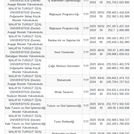
ÜNİVERSİTESİ (Devlet)
İş Makineleri Operatörlüğü
TYT
2024
30
251,733
1.622.600
Arapgir Meslek Yüksekokulu
MALATYA TURGUT ÖZAL
ÜNİVERSİTESİ (Devlet)
2025
50/52
258,462
1.418.816
Bilgisayar Programcılığı
TYT
Doğanşehir Vahap Küçük
2024
50
252,362
1.611.869
Meslek Yüksekokulu
MALATYA TURGUT ÖZAL
2025
50/52
257,187
1.437.310
ÜNİVERSİTESİ (Devlet)
Bilgisayar Programcılığı
TYT
2024
50
252,7
1.606.060
Arapgir Meslek Yüksekokulu
MALATYA TURGUT ÖZAL
2025
30/31
256,162
1.452.177
ÜNİVERSİTESİ (Devlet)
Bankacılık ve Sigortacılık
TYT
2024
80
235,429
1.911.985
Arapgir Meslek Yüksekokulu
MALATYA TURGUT ÖZAL
2025
40/41
255,97
1.455.098
ÜNİVERSİTESİ (Devlet)
Yerel Yönetimler
TYT
2024
40
239,968
1.830.012
Battalgazi Meslek Yüksekokulu
MALATYA TURGUT ÖZAL
ÜNİVERSİTESİ (Devlet)
2025
40/41
255,533
1.461.579
Çağrı Merkezi Hizmetleri
TYT
Doğanşehir Vahap Küçük
2024
40
246,985
1.705.366
Meslek Yüksekokulu
MALATYA TURGUT ÖZAL
2025
40/41
254,642
1.474.715
ÜNİVERSİTESİ (Devlet)
Mekatronik
TYT
2024
40
245,729
1.727.512
Arapgir Meslek Yüksekokulu
MALATYA TURGUT ÖZAL
2025
40/41
254,631
1.474.874
ÜNİVERSİTESİ (Devlet)
Moda Tasarımı
TYT
2024
40
253,518
1.592.032
Yeşilyurt Meslek Yüksekokulu
MALATYA TURGUT ÖZAL
ÜNİVERSİTESİ (Devlet)
2025
30/31
252,757
1.502.533
Turizm ve Otel İşletmeciliği
TYT
Kale Turizm ve Otel İşletmeciliği
2024
35
240,59
1.818.838
Meslek Yüksekokulu
MALATYA TURGUT ÖZAL
ÜNİVERSİTESİ (Devlet)
2025
35/36
252,606
1.504.727
Turist Rehberliği
TYT
Kale Turizm ve Otel İşletmeciliği
2024
35
242,165
1.790.633
Meslek Yüksekokulu
MALATYA TURGUT ÖZAL
Muhasebe ve Vergi
2025
25/26
250,198
1.539.737