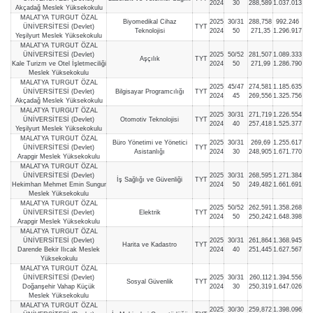
2024
30
288,589
1.037.013
Akçadağ Meslek Yüksekokulu
MALATYA TURGUT ÖZAL
Biyomedikal Cihaz
2025
30/31
288,758
992.246
ÜNİVERSİTESİ (Devlet)
TYT
Teknolojisi
2024
50
271,35
1.296.917
Yeşilyurt Meslek Yüksekokulu
MALATYA TURGUT ÖZAL
ÜNİVERSİTESİ (Devlet)
2025
50/52
281,507
1.089.333
Aşçılık
TYT
Kale Turizm ve Otel İşletmeciliği
2024
50
271,99
1.286.790
Meslek Yüksekokulu
MALATYA TURGUT ÖZAL
2025
45/47
274,581
1.185.635
ÜNİVERSİTESİ (Devlet)
Bilgisayar Programcılığı
TYT
2024
45
269,556
1.325.756
Akçadağ Meslek Yüksekokulu
MALATYA TURGUT ÖZAL
2025
30/31
271,719
1.226.554
ÜNİVERSİTESİ (Devlet)
Otomotiv Teknolojisi
TYT
2024
40
257,418
1.525.377
Yeşilyurt Meslek Yüksekokulu
MALATYA TURGUT ÖZAL
Büro Yönetimi ve Yönetici
2025
30/31
269,69
1.255.617
ÜNİVERSİTESİ (Devlet)
TYT
Asistanlığı
2024
30
248,905
1.671.770
Arapgir Meslek Yüksekokulu
MALATYA TURGUT ÖZAL
ÜNİVERSİTESİ (Devlet)
2025
30/31
268,595
1.271.384
İş Sağlığı ve Güvenliği
TYT
Hekimhan Mehmet Emin Sungur
2024
50
249,482
1.661.691
Meslek Yüksekokulu
MALATYA TURGUT ÖZAL
2025
50/52
262,591
1.358.268
ÜNİVERSİTESİ (Devlet)
Elektrik
TYT
2024
50
250,242
1.648.398
Arapgir Meslek Yüksekokulu
MALATYA TURGUT ÖZAL
ÜNİVERSİTESİ (Devlet)
2025
30/31
261,864
1.368.945
Harita ve Kadastro
TYT
Darende Bekir Ilıcak Meslek
2024
40
251,445
1.627.567
Yüksekokulu
MALATYA TURGUT ÖZAL
ÜNİVERSİTESİ (Devlet)
2025
30/31
260,112
1.394.556
Sosyal Güvenlik
TYT
Doğanşehir Vahap Küçük
2024
30
250,319
1.647.026
Meslek Yüksekokulu
MALATYA TURGUT ÖZAL
2025
30/30
259,872
1.398.096