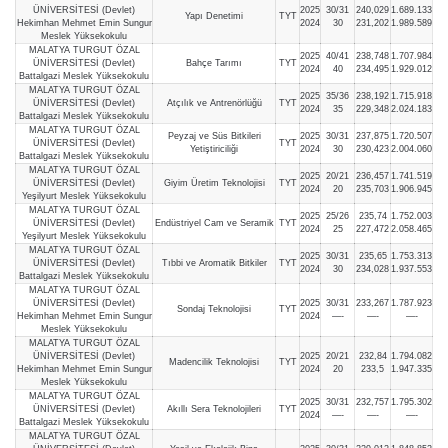
ÜNİVERSİTESİ (Devlet)
2025
30/31
240,029
1.689.133
Yapı Denetimi
TYT
Hekimhan Mehmet Emin Sungur
2024
30
231,202
1.989.589
Meslek Yüksekokulu
MALATYA TURGUT ÖZAL
2025
40/41
238,748
1.707.984
ÜNİVERSİTESİ (Devlet)
Bahçe Tarımı
TYT
2024
40
234,495
1.929.012
Battalgazi Meslek Yüksekokulu
MALATYA TURGUT ÖZAL
2025
35/36
238,192
1.715.918
ÜNİVERSİTESİ (Devlet)
Atçılık ve Antrenörlüğü
TYT
2024
35
229,348
2.024.183
Battalgazi Meslek Yüksekokulu
MALATYA TURGUT ÖZAL
Peyzaj ve Süs Bitkileri
2025
30/31
237,875
1.720.507
ÜNİVERSİTESİ (Devlet)
TYT
Yetiştiriciliği
2024
30
230,423
2.004.060
Battalgazi Meslek Yüksekokulu
MALATYA TURGUT ÖZAL
2025
20/21
236,457
1.741.519
ÜNİVERSİTESİ (Devlet)
Giyim Üretim Teknolojisi
TYT
2024
20
235,703
1.906.945
Yeşilyurt Meslek Yüksekokulu
MALATYA TURGUT ÖZAL
2025
25/26
235,74
1.752.003
ÜNİVERSİTESİ (Devlet)
Endüstriyel Cam ve Seramik
TYT
2024
25
227,472
2.058.465
Yeşilyurt Meslek Yüksekokulu
MALATYA TURGUT ÖZAL
2025
30/31
235,65
1.753.313
ÜNİVERSİTESİ (Devlet)
Tıbbi ve Aromatik Bitkiler
TYT
2024
30
234,028
1.937.553
Battalgazi Meslek Yüksekokulu
MALATYA TURGUT ÖZAL
ÜNİVERSİTESİ (Devlet)
2025
30/31
233,267
1.787.923
Sondaj Teknolojisi
TYT
Hekimhan Mehmet Emin Sungur
2024
—-
—-
—-
Meslek Yüksekokulu
MALATYA TURGUT ÖZAL
ÜNİVERSİTESİ (Devlet)
2025
20/21
232,84
1.794.082
Madencilik Teknolojisi
TYT
Hekimhan Mehmet Emin Sungur
2024
20
233,5
1.947.335
Meslek Yüksekokulu
MALATYA TURGUT ÖZAL
2025
30/31
232,757
1.795.302
ÜNİVERSİTESİ (Devlet)
Akıllı Sera Teknolojileri
TYT
2024
—-
—-
—-
Battalgazi Meslek Yüksekokulu
MALATYA TURGUT ÖZAL