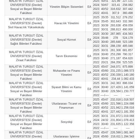
MALATYA TURGUT ÖZAL
2025
50/51
321,99
227.131
ÜNİVERSİTESİ (Devlet)
2024
50/67
315,41
258.082
Yönetim Bilişim Sistemleri
EA
Sosyal ve Beşeri Bilimler
2023
40/52
316,632
307.442
Fakültesi
2022
40/41
307,9
360.498
2025
35/35
311,512
279.252
MALATYA TURGUT ÖZAL
2024
35/45
302,643
332.390
ÜNİVERSİTESİ (Devlet)
Havacılık Yönetimi
EA
2023
30/39
293,638
459.059
Sivil Havacılık Yüksekokulu
2022
30/31
288,813
490.000
2025
30/30
287,965
434.563
MALATYA TURGUT ÖZAL
2024
35/46
278
524.179
ÜNİVERSİTESİ (Devlet)
Sosyal Hizmet
EA
2023
30/40
285,648
523.189
Sağlık Bilimleri Fakültesi
2022
30/31
288,159
495.046
2025
30/31
261,308
681.857
MALATYA TURGUT ÖZAL
2024
30/40
253,299
790.317
ÜNİVERSİTESİ (Devlet)
Tarım Ekonomisi
EA
2023
30/40
271,187
654.620
Ziraat Fakültesi
2022
20/21
284,356
525.535
MALATYA TURGUT ÖZAL
2025
45/47
244,071
875.899
ÜNİVERSİTESİ (Devlet)
Muhasebe ve Finans
2024
45/60
231,235
1.086.573
EA
Sosyal ve Beşeri Bilimler
Yönetimi
2023
40/52
230,339
1.140.180
Fakültesi
2022
40/41
234,44
1.082.433
MALATYA TURGUT ÖZAL
2025
30/31
242,363
896.034
ÜNİVERSİTESİ (Devlet)
Siyaset Bilimi ve Kamu
2024
30/40
227,429
1.141.059
EA
Sosyal ve Beşeri Bilimler
Yönetimi
2023
30/40
229,584
1.150.777
Fakültesi
2022
—-/—-
—-
—-
MALATYA TURGUT ÖZAL
2025
45/47
232,018
1.018.507
ÜNİVERSİTESİ (Devlet)
Uluslararası Ticaret ve
2024
45/60
221,596
1.224.098
EA
Sosyal ve Beşeri Bilimler
Finansman
2023
40/52
221,942
1.258.016
Fakültesi
2022
40/41
227,442
1.181.350
MALATYA TURGUT ÖZAL
2025
30/31
231,972
1.019.068
ÜNİVERSİTESİ (Devlet)
2024
24/32
231,804
1.078.413
Sosyoloji
EA
Sosyal ve Beşeri Bilimler
2023
30/40
231,635
1.122.358
Fakültesi
2022
—-/—-
—-
—-
MALATYA TURGUT ÖZAL
2025
45/47
226,599
1.081.947
ÜNİVERSİTESİ (Devlet)
Uluslararası İşletme
2024
45/60
216,611
1.294.543
EA