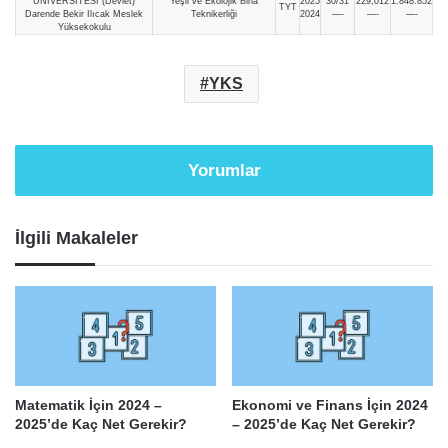
ÜNİVERSİTESİ (Devlet)
Yeşil ve Ekolojik Bina
2025
30/31
229,012
1.848.852
TYT
Darende Bekir Ilıcak Meslek
Teknikerliği
2024
—-
—-
—-
Yüksekokulu
YKS
Yorumlar
İlgili Makaleler
Matematik İçin 2024 –
Ekonomi ve Finans İçin 2024
2025’de Kaç Net Gerekir?
– 2025’de Kaç Net Gerekir?