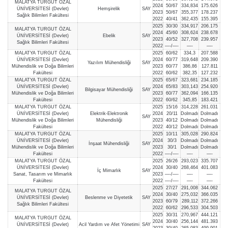
MALATYA TURGUT ÖZAL
2024
50/67
334,834
175.626
ÜNİVERSİTESİ (Devlet)
Hemşirelik
SAY
2023
50/67
355,377
178.237
Sağlık Bilimleri Fakültesi
2022
40/41
362,435
155.395
2025
30/30
334,917
206.175
MALATYA TURGUT ÖZAL
2024
45/60
308,624
238.678
ÜNİVERSİTESİ (Devlet)
Ebelik
SAY
2023
40/52
327,708
239.957
Sağlık Bilimleri Fakültesi
2022
—-/—-
—-
—-
MALATYA TURGUT ÖZAL
2025
60/62
334,3
207.588
ÜNİVERSİTESİ (Devlet)
2024
60/77
319,648
209.390
Yazılım Mühendisliği
SAY
Mühendislik ve Doğa Bilimleri
2023
60/77
386,86
127.811
Fakültesi
2022
60/62
382,35
127.232
MALATYA TURGUT ÖZAL
2025
65/67
323,681
234.185
ÜNİVERSİTESİ (Devlet)
2024
65/83
303,143
254.920
Bilgisayar Mühendisliği
SAY
Mühendislik ve Doğa Bilimleri
2023
60/77
362,094
166.135
Fakültesi
2022
60/62
345,85
183.421
MALATYA TURGUT ÖZAL
2025
15/16
314,228
261.031
ÜNİVERSİTESİ (Devlet)
Elektrik-Elektronik
2024
20/11
Dolmadı
Dolmadı
SAY
Mühendislik ve Doğa Bilimleri
Mühendisliği
2023
40/12
Dolmadı
Dolmadı
Fakültesi
2022
40/12
Dolmadı
Dolmadı
MALATYA TURGUT ÖZAL
2025
10/11
305,028
290.824
ÜNİVERSİTESİ (Devlet)
2024
30/3
Dolmadı
Dolmadı
İnşaat Mühendisliği
SAY
Mühendislik ve Doğa Bilimleri
2023
30/1
Dolmadı
Dolmadı
Fakültesi
2022
—-/—-
—-
—-
MALATYA TURGUT ÖZAL
2025
26/26
293,023
335.707
ÜNİVERSİTESİ (Devlet)
2024
30/40
268,464
401.083
İç Mimarlık
SAY
Sanat, Tasarım ve Mimarlık
2023
—-/—-
—-
—-
Fakültesi
2022
—-/—-
—-
—-
2025
27/27
291,008
344.062
MALATYA TURGUT ÖZAL
2024
30/40
275,032
366.035
ÜNİVERSİTESİ (Devlet)
Beslenme ve Diyetetik
SAY
2023
60/79
289,112
372.266
Sağlık Bilimleri Fakültesi
2022
60/62
296,533
304.503
2025
30/31
270,967
444.121
MALATYA TURGUT ÖZAL
2024
30/40
256,144
481.393
ÜNİVERSİTESİ (Devlet)
Acil Yardım ve Afet Yönetimi
SAY
2023
30/40
265,083
499.901