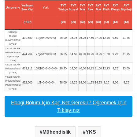
Yerleşen
TYT
TYT
TYT
TYT
AYT
AYT
AYT
AYT
Üniversite
Yerl.
Son Kişi
Türkçe
Sosyal
Mat
Fen
Mat
Fizik
Kimya
Biyoloji
(OBP)
(40)
(20)
(40)
(20)
(40)
(14)
(13)
(13)
İSTANBUL
TEKNİK
491,580
41(40+1+0+0+0)
35,00
15,75
36,25
17,50
37,00
12,75
9,50
11,75
ÜNİVERSİTESİ
(4 Yıllık)
YILDIZ TEKNİK
ÜNİVERSİTESİ
474,754
77(75+2+0+0+0)
36,25
14,50
40,00
16,25
33,25
11,50
9,25
11,75
(İngilizce) (4
Yıllık)
YILDIZ TEKNİK
463,712
108(105+3+0+0+0)
28,75
14,50
40,00
16,25
31,50
12,75
9,25
13,00
ÜNİVERSİTESİ
(4 Yıllık)
YILDIZ TEKNİK
ÜNİVERSİTESİ
422,000
1(1+0+0+0+0)
28,00
14,25
18,00
11,25
14,25
8,25
8,00
8,25
(KKTC Uyruklu)
(4 Yıllık)
Hangi Bölüm İçin Kaç Net Gerekir? Öğrenmek İçin
Tıklayınız
Mühendislik
YKS