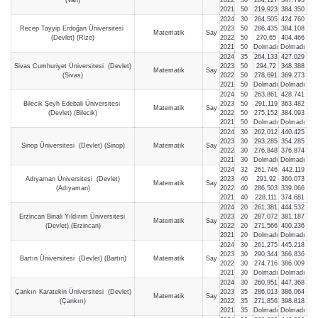
2021
50
219,923
384.350
2024
30
264,505
424.760
Recep Tayyip Erdoğan Üniversitesi
2023
50
286,435
384.108
Matematik
Say
(Devlet) (Rize)
2022
50
270,65
404.466
2021
50
Dolmadı
Dolmadı
2024
35
264,133
427.029
Sivas Cumhuriyet Üniversitesi (Devlet)
2023
50
294,72
348.388
Matematik
Say
(Sivas)
2022
50
278,691
369.273
2021
50
Dolmadı
Dolmadı
2024
50
263,861
428.741
Bilecik Şeyh Edebali Üniversitesi
2023
50
291,119
363.482
Matematik
Say
(Devlet) (Bilecik)
2022
50
275,152
384.093
2021
50
Dolmadı
Dolmadı
2024
30
262,012
440.425
2023
30
293,285
354.285
Sinop Üniversitesi (Devlet) (Sinop)
Matematik
Say
2022
30
276,848
376.874
2021
30
Dolmadı
Dolmadı
2024
32
261,746
442.119
Adıyaman Üniversitesi (Devlet)
2023
40
291,92
360.073
Matematik
Say
(Adıyaman)
2022
40
286,503
339.066
2021
40
228,111
374.681
2024
20
261,381
444.532
Erzincan Binali Yıldırım Üniversitesi
2023
20
287,072
381.187
Matematik
Say
(Devlet) (Erzincan)
2022
20
271,566
400.236
2021
20
Dolmadı
Dolmadı
2024
30
261,275
445.218
2023
30
290,344
366.836
Bartın Üniversitesi (Devlet) (Bartın)
Matematik
Say
2022
30
274,716
386.009
2021
30
Dolmadı
Dolmadı
2024
30
260,951
447.368
Çankırı Karatekin Üniversitesi (Devlet)
2023
35
286,013
386.064
Matematik
Say
(Çankırı)
2022
35
271,856
398.818
2021
35
Dolmadı
Dolmadı