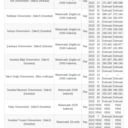
Ted Üniversitesi (Vakıf) (Ankara)
Say
(%50 İndirimli)
2022
17
271,487
400.596
2021
30
Dolmadı
Dolmadı
2024
31
Dolmadı
Dolmadı
Matematik (İngilizce)
2023
30
289,137
372.144
Yeditepe Üniversitesi (Vakıf) (İstanbul)
Say
(%50 İndirimli)
2022
30
280,216
362.976
2021
31
Dolmadı
Dolmadı
2024
25
Dolmadı
Dolmadı
Matematik (İngilizce)
2023
25
277,209
429.530
İstinye Üniversitesi (Vakıf) (İstanbul)
Say
(%50 İndirimli)
2022
25
249,103
527.317
2021
24
Dolmadı
Dolmadı
2024
23
Dolmadı
Dolmadı
Matematik (İngilizce)
2023
18
275,462
438.977
Çankaya Üniversitesi (Vakıf) (Ankara)
Say
(%50 İndirimli)
2022
12
265,037
431.950
2021
10
Dolmadı
Dolmadı
2024
21
Dolmadı
Dolmadı
İstanbul Bilgi Üniversitesi (Vakıf)
Matematik (İngilizce)
2023
21
267,957
481.853
Say
(İstanbul)
(%50 İndirimli)
2022
10
284,558
346.194
2021
10
Dolmadı
Dolmadı
2024
13
Dolmadı
Dolmadı
Matematik (İngilizce)
2023
13
—
—
Yakın Doğu Üniversitesi (Kktc-Lefkoşa)
Say
(%50 İndirimli)
2022
10
Dolmadı
Dolmadı
2021
5
Dolmadı
Dolmadı
2024
42
Dolmadı
Dolmadı
İstanbul Beykent Üniversitesi (Vakıf)
Matematik (%50
2023
43
258,288
546.209
Say
(İstanbul)
İndirimli)
2022
34
255,337
486.291
2021
64
Dolmadı
Dolmadı
2024
33
Dolmadı
Dolmadı
Matematik (%25
2023
YENİ
YENİ
YENİ
Haliç Üniversitesi (Vakıf) (İstanbul)
Say
İndirimli)
2022
YENİ
YENİ
YENİ
2021
YENİ
YENİ
YENİ
2024
7
Dolmadı
Dolmadı
İstanbul Ticaret Üniversitesi (Vakıf)
2023
YENİ
YENİ
YENİ
Matematik (Ücretli)
Say
(İstanbul)
2022
YENİ
YENİ
YENİ
2021
YENİ
YENİ
YENİ