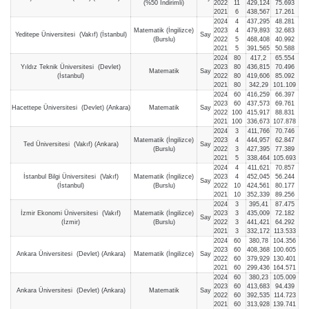
(%50 İndirimli)
2022
11
429,124
75.693
2021
6
438,567
17.261
2024
4
437,295
48.281
Matematik (İngilizce)
2023
4
479,893
32.683
Yeditepe Üniversitesi (Vakıf) (İstanbul)
Say
(Burslu)
2022
5
468,408
40.992
2021
5
391,565
50.588
2024
80
417,2
65.554
Yıldız Teknik Üniversitesi (Devlet)
2023
80
436,815
70.496
Matematik
Say
(İstanbul)
2022
80
419,606
85.092
2021
80
342,29
101.109
2024
60
416,259
66.397
2023
60
437,573
69.761
Hacettepe Üniversitesi (Devlet) (Ankara)
Matematik
Say
2022
100
415,917
88.831
2021
100
336,673
107.878
2024
3
411,766
70.746
Matematik (İngilizce)
2023
4
444,957
62.847
Ted Üniversitesi (Vakıf) (Ankara)
Say
(Burslu)
2022
3
427,395
77.389
2021
5
338,464
105.693
2024
4
411,621
70.857
İstanbul Bilgi Üniversitesi (Vakıf)
Matematik (İngilizce)
2023
4
452,045
56.244
Say
(İstanbul)
(Burslu)
2022
10
424,561
80.177
2021
10
352,339
89.256
2024
3
395,41
87.475
İzmir Ekonomi Üniversitesi (Vakıf)
Matematik (İngilizce)
2023
3
435,009
72.182
Say
(İzmir)
(Burslu)
2022
3
441,421
64.292
2021
3
332,172
113.533
2024
60
380,78
104.356
2023
60
408,368
100.605
Ankara Üniversitesi (Devlet) (Ankara)
Matematik (İngilizce)
Say
2022
60
379,929
130.401
2021
60
299,436
164.571
2024
60
380,23
105.009
2023
60
413,683
94.439
Ankara Üniversitesi (Devlet) (Ankara)
Matematik
Say
2022
60
392,535
114.723
2021
60
313,928
139.741