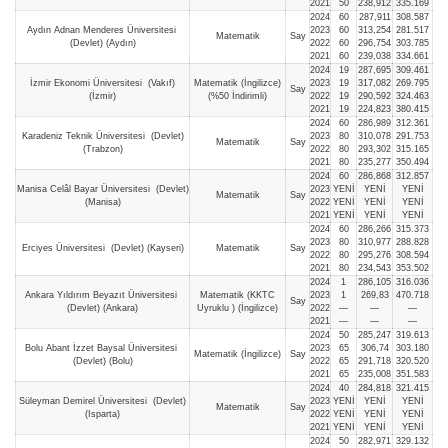
2021
50
238,912
335.169
2024
60
287,911
308.587
Aydın Adnan Menderes Üniversitesi
2023
60
313,254
281.517
Matematik
Say
(Devlet) (Aydın)
2022
60
296,754
303.785
2021
60
239,038
334.661
2024
19
287,695
309.461
İzmir Ekonomi Üniversitesi (Vakıf)
Matematik (İngilizce)
2023
19
317,082
269.795
Say
(İzmir)
(%50 İndirimli)
2022
19
290,592
324.463
2021
19
224,823
380.415
2024
60
286,989
312.361
Karadeniz Teknik Üniversitesi (Devlet)
2023
80
310,078
291.753
Matematik
Say
(Trabzon)
2022
80
293,302
315.165
2021
80
235,277
350.494
2024
60
286,868
312.857
Manisa Celâl Bayar Üniversitesi (Devlet)
2023
YENİ
YENİ
YENİ
Matematik
Say
(Manisa)
2022
YENİ
YENİ
YENİ
2021
YENİ
YENİ
YENİ
2024
60
286,266
315.373
2023
80
310,977
288.828
Erciyes Üniversitesi (Devlet) (Kayseri)
Matematik
Say
2022
80
295,276
308.594
2021
80
234,543
353.502
2024
1
286,105
316.036
Ankara Yıldırım Beyazıt Üniversitesi
Matematik (KKTC
2023
1
269,83
470.718
Say
(Devlet) (Ankara)
Uyruklu ) (İngilizce)
2022
—
—
—
2021
—
—
—
2024
50
285,247
319.613
Bolu Abant İzzet Baysal Üniversitesi
2023
65
306,74
303.180
Matematik (İngilizce)
Say
(Devlet) (Bolu)
2022
65
291,718
320.520
2021
65
235,008
351.583
2024
40
284,818
321.415
Süleyman Demirel Üniversitesi (Devlet)
2023
YENİ
YENİ
YENİ
Matematik
Say
(Isparta)
2022
YENİ
YENİ
YENİ
2021
YENİ
YENİ
YENİ
2024
50
282,971
329.132