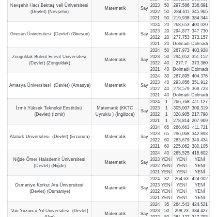
Nevşehir Hacı Bektaş veli Üniversitesi
2023
50
297,586
336.891
Matematik
Say
(Devlet) (Nevşehir)
2022
50
284,611
345.965
2021
50
219,938
384.344
2024
20
268,653
400.020
2023
20
294,877
347.730
Giresun Üniversitesi (Devlet) (Giresun)
Matematik
Say
2022
20
277,753
373.157
2021
20
Dolmadı
Dolmadı
2024
50
267,973
403.928
Zonguldak Bülent Ecevit Üniversitesi
2023
50
294,052
351.152
Matematik
Say
(Devlet) (Zonguldak)
2022
40
277,7
373.360
2021
40
Dolmadı
Dolmadı
2024
30
267,895
404.376
2023
40
293,856
351.912
Amasya Üniversitesi (Devlet) (Amasya)
Matematik
Say
2022
40
278,579
369.723
2021
40
Dolmadı
Dolmadı
2024
1
266,768
411.127
İzmir Yüksek Teknoloji Enstitüsü
Matematik (KKTC
2023
1
305,007
309.319
Say
(Devlet) (İzmir)
Uyruklu ) (İngilizce)
2022
1
328,905
217.798
2021
1
278,814
207.969
2024
65
266,663
411.721
2023
65
296,068
342.893
Atatürk Üniversitesi (Devlet) (Erzurum)
Matematik
Say
2022
60
283,679
349.434
2021
60
225,062
380.105
2024
40
265,525
418.602
Niğde Ömer Halisdemir Üniversitesi
2023
YENİ
YENİ
YENİ
Matematik
Say
(Devlet) (Niğde)
2022
YENİ
YENİ
YENİ
2021
YENİ
YENİ
YENİ
2024
32
264,63
424.002
Osmaniye Korkut Ata Üniversitesi
2023
YENİ
YENİ
YENİ
Matematik
Say
(Devlet) (Osmaniye)
2022
YENİ
YENİ
YENİ
2021
YENİ
YENİ
YENİ
2024
35
264,543
424.521
Van Yüzüncü Yıl Üniversitesi (Devlet)
2023
50
298,23
334.427
Matematik
Say
(Van)
2022
50
284,127
347.793