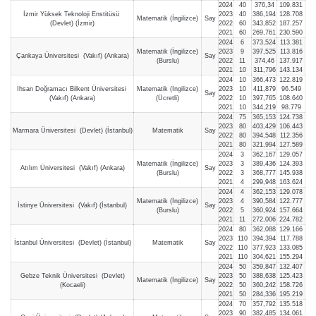
2024
40
376,34
109.831
İzmir Yüksek Teknoloji Enstitüsü
2023
40
386,194
128.708
Matematik (İngilizce)
Say
(Devlet) (İzmir)
2022
60
343,852
187.257
2021
60
269,761
230.590
2024
6
373,524
113.381
Matematik (İngilizce)
2023
9
397,525
113.816
Çankaya Üniversitesi (Vakıf) (Ankara)
Say
(Burslu)
2022
11
374,46
137.917
2021
10
311,796
143.134
2024
10
366,473
122.819
İhsan Doğramacı Bilkent Üniversitesi
Matematik (İngilizce)
2023
10
411,879
96.549
Say
(Vakıf) (Ankara)
(Ücretli)
2022
10
397,765
108.640
2021
10
344,219
98.779
2024
75
365,153
124.738
2023
80
403,429
106.443
Marmara Üniversitesi (Devlet) (İstanbul)
Matematik
Say
2022
80
394,548
112.356
2021
80
321,994
127.589
2024
3
362,167
129.057
Matematik (İngilizce)
2023
3
389,436
124.393
Atılım Üniversitesi (Vakıf) (Ankara)
Say
(Burslu)
2022
3
368,777
145.938
2021
4
299,948
163.624
2024
4
362,153
129.078
Matematik (İngilizce)
2023
4
390,584
122.777
İstinye Üniversitesi (Vakıf) (İstanbul)
Say
(Burslu)
2022
5
360,924
157.664
2021
11
272,006
224.782
2024
80
362,088
129.166
2023
110
394,394
117.788
İstanbul Üniversitesi (Devlet) (İstanbul)
Matematik
Say
2022
110
377,923
133.085
2021
110
304,621
155.294
2024
50
359,847
132.407
Gebze Teknik Üniversitesi (Devlet)
2023
50
388,638
125.423
Matematik (İngilizce)
Say
(Kocaeli)
2022
50
360,242
158.726
2021
50
284,336
195.219
2024
70
357,792
135.518
2023
90
382,485
134.061