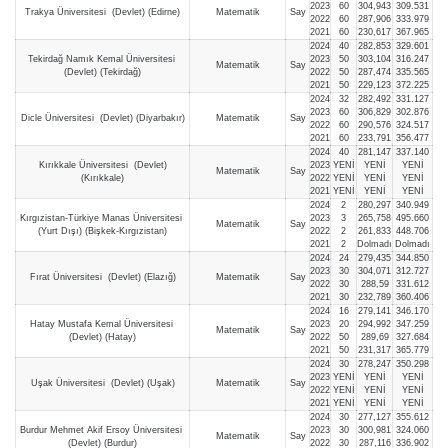
2023
60
304,943
309.531
Trakya Üniversitesi (Devlet) (Edirne)
Matematik
Say
2022
60
287,906
333.979
2021
60
230,617
367.965
2024
40
282,853
329.601
Tekirdağ Namık Kemal Üniversitesi
2023
50
303,104
316.247
Matematik
Say
(Devlet) (Tekirdağ)
2022
50
287,474
335.565
2021
50
229,123
372.225
2024
32
282,492
331.127
2023
60
306,829
302.876
Dicle Üniversitesi (Devlet) (Diyarbakır)
Matematik
Say
2022
60
290,576
324.517
2021
60
233,791
356.477
2024
40
281,147
337.140
Kırıkkale Üniversitesi (Devlet)
2023
YENİ
YENİ
YENİ
Matematik
Say
(Kırıkkale)
2022
YENİ
YENİ
YENİ
2021
YENİ
YENİ
YENİ
2024
2
280,297
340.949
Kırgızistan-Türkiye Manas Üniversitesi
2023
3
265,758
495.660
Matematik
Say
(Yurt Dışı) (Bişkek-Kırgızistan)
2022
2
261,833
448.706
2021
2
Dolmadı
Dolmadı
2024
24
279,435
344.850
2023
30
304,071
312.727
Fırat Üniversitesi (Devlet) (Elazığ)
Matematik
Say
2022
30
288,59
331.612
2021
30
232,789
360.406
2024
16
279,141
346.170
Hatay Mustafa Kemal Üniversitesi
2023
20
294,992
347.259
Matematik
Say
(Devlet) (Hatay)
2022
50
289,69
327.684
2021
50
231,317
365.779
2024
30
278,247
350.298
2023
YENİ
YENİ
YENİ
Uşak Üniversitesi (Devlet) (Uşak)
Matematik
Say
2022
YENİ
YENİ
YENİ
2021
YENİ
YENİ
YENİ
2024
30
277,127
355.612
Burdur Mehmet Akif Ersoy Üniversitesi
2023
30
300,981
324.060
Matematik
Say
(Devlet) (Burdur)
2022
30
287,116
336.902