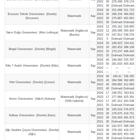
2022
30
276,306
379.174
2021
30
Dolmadı
Dolmadı
2024
30
251,098
521.723
Erzurum Teknik Üniversitesi (Devlet)
2023
30
286,334
384.602
Matematik
Say
(Erzurum)
2022
30
270,987
402.901
2021
30
Dolmadı
Dolmadı
2024
12
250,161
529.665
Matematik (İngilizce)
2023
12
265,006
500.393
Yakın Doğu Üniversitesi (Kktc-Lefkoşa)
Say
(Burslu)
2022
10
247,812
536.576
2021
5
Dolmadı
Dolmadı
2024
20
249,623
534.411
2023
20
283,453
398.108
Bingöl Üniversitesi (Devlet) (Bingöl)
Matematik
Say
2022
20
270,237
406.443
2021
20
Dolmadı
Dolmadı
2024
40
249,464
535.787
2023
50
281,933
405.433
Kilis 7 Aralık Üniversitesi (Devlet) (Kilis)
Matematik
Say
2022
—
—
—
2021
—
—
—
2024
40
249,41
536.295
2023
40
284,596
392.695
Hitit Üniversitesi (Devlet) (Çorum)
Matematik
Say
2022
40
268,882
412.893
2021
40
Dolmadı
Dolmadı
2024
17
248,551
543.811
Matematik (İngilizce)
2023
17
277,984
425.391
Atılım Üniversitesi (Vakıf) (Ankara)
Say
(%50 İndirimli)
2022
17
267,312
420.538
2021
25
Dolmadı
Dolmadı
2024
30
245,018
576.875
2023
30
278,975
419.751
Kafkas Üniversitesi (Devlet) (Kars)
Matematik
Say
2022
30
254,493
491.673
2021
30
Dolmadı
Dolmadı
2024
30
242,871
598.288
Ağrı İbrahim Çeçen Üniversitesi (Devlet)
2023
30
279,182
419.177
Matematik
Say
(Ağrı)
2022
30
260,925
453.740
2021
30
Dolmadı
Dolmadı