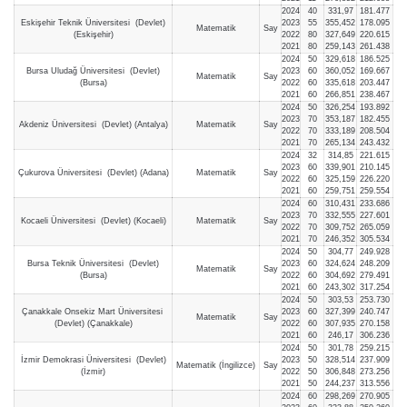
2024
40
331,97
181.477
Eskişehir Teknik Üniversitesi (Devlet)
2023
55
355,452
178.095
Matematik
Say
(Eskişehir)
2022
80
327,649
220.615
2021
80
259,143
261.438
2024
50
329,618
186.525
Bursa Uludağ Üniversitesi (Devlet)
2023
60
360,052
169.667
Matematik
Say
(Bursa)
2022
60
335,618
203.447
2021
60
266,851
238.467
2024
50
326,254
193.892
2023
70
353,187
182.455
Akdeniz Üniversitesi (Devlet) (Antalya)
Matematik
Say
2022
70
333,189
208.504
2021
70
265,134
243.432
2024
32
314,85
221.615
2023
60
339,901
210.145
Çukurova Üniversitesi (Devlet) (Adana)
Matematik
Say
2022
60
325,159
226.220
2021
60
259,751
259.554
2024
60
310,431
233.686
2023
70
332,555
227.601
Kocaeli Üniversitesi (Devlet) (Kocaeli)
Matematik
Say
2022
70
309,752
265.059
2021
70
246,352
305.534
2024
50
304,77
249.928
Bursa Teknik Üniversitesi (Devlet)
2023
60
324,624
248.209
Matematik
Say
(Bursa)
2022
60
304,692
279.491
2021
60
243,302
317.254
2024
50
303,53
253.730
Çanakkale Onsekiz Mart Üniversitesi
2023
60
327,399
240.747
Matematik
Say
(Devlet) (Çanakkale)
2022
60
307,935
270.158
2021
60
246,17
306.236
2024
50
301,78
259.215
İzmir Demokrasi Üniversitesi (Devlet)
2023
50
328,514
237.909
Matematik (İngilizce)
Say
(İzmir)
2022
50
306,848
273.256
2021
50
244,237
313.556
2024
60
298,269
270.905