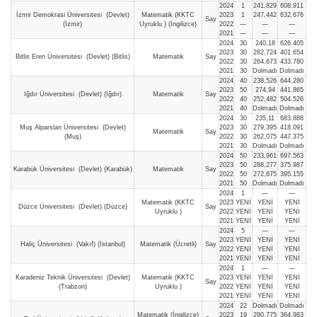
2024
1
241,829
608.911
İzmir Demokrasi Üniversitesi (Devlet)
Matematik (KKTC
2023
1
247,442
632.676
Say
(İzmir)
Uyruklu ) (İngilizce)
2022
—
—
—
2021
—
—
—
2024
30
240,18
626.405
2023
30
282,724
401.654
Bitlis Eren Üniversitesi (Devlet) (Bitlis)
Matematik
Say
2022
30
264,673
433.780
2021
30
Dolmadı
Dolmadı
2024
40
238,526
644.280
2023
50
274,94
441.865
Iğdır Üniversitesi (Devlet) (Iğdır)
Matematik
Say
2022
40
252,482
504.526
2021
40
Dolmadı
Dolmadı
2024
30
235,11
683.888
Muş Alparslan Üniversitesi (Devlet)
2023
30
279,395
418.091
Matematik
Say
(Muş)
2022
30
262,075
447.375
2021
30
Dolmadı
Dolmadı
2024
50
233,961
697.563
2023
50
288,277
375.987
Karabük Üniversitesi (Devlet) (Karabük)
Matematik
Say
2022
50
272,675
395.155
2021
50
Dolmadı
Dolmadı
2024
1
—
—
Matematik (KKTC
2023
YENİ
YENİ
YENİ
Düzce Üniversitesi (Devlet) (Düzce)
Say
Uyruklu )
2022
YENİ
YENİ
YENİ
2021
YENİ
YENİ
YENİ
2024
5
—
—
2023
YENİ
YENİ
YENİ
Haliç Üniversitesi (Vakıf) (İstanbul)
Matematik (Ücretli)
Say
2022
YENİ
YENİ
YENİ
2021
YENİ
YENİ
YENİ
2024
1
—
—
Karadeniz Teknik Üniversitesi (Devlet)
Matematik (KKTC
2023
YENİ
YENİ
YENİ
Say
(Trabzon)
Uyruklu )
2022
YENİ
YENİ
YENİ
2021
YENİ
YENİ
YENİ
2024
22
Dolmadı
Dolmadı
Matematik (İngilizce)
2023
19
290,775
364.983