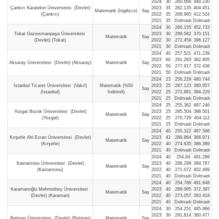
2024
30
260,666
449.230
Çankırı Karatekin Üniversitesi (Devlet)
2023
35
282,135
404.451
Matematik (İngilizce)
Say
(Çankırı)
2022
35
268,965
412.524
2021
35
Dolmadı
Dolmadı
2024
30
260,155
452.733
Tokat Gaziosmanpaşa Üniversitesi
2023
30
289,582
370.151
Matematik
Say
(Devlet) (Tokat)
2022
30
272,459
396.127
2021
30
Dolmadı
Dolmadı
2024
40
257,521
471.239
2023
60
291,283
362.805
Aksaray Üniversitesi (Devlet) (Aksaray)
Matematik
Say
2022
50
277,917
372.436
2021
50
Dolmadı
Dolmadı
2024
23
256,229
480.744
İstanbul Ticaret Üniversitesi (Vakıf)
Matematik (%50
2023
25
287,123
380.957
Say
(İstanbul)
İndirimli)
2022
25
272,881
394.229
2021
25
Dolmadı
Dolmadı
2024
25
255,362
487.246
Yozgat Bozok Üniversitesi (Devlet)
2023
25
285,504
388.501
Matematik
Say
(Yozgat)
2022
25
270,729
404.112
2021
25
Dolmadı
Dolmadı
2024
40
255,322
487.596
Kırşehir Ahi Evran Üniversitesi (Devlet)
2023
42
289,864
368.971
Matematik
Say
(Kırşehir)
2022
40
274,635
386.389
2021
40
Dolmadı
Dolmadı
2024
40
254,84
491.288
Kastamonu Üniversitesi (Devlet)
2023
40
286,299
384.767
Matematik
Say
(Kastamonu)
2022
40
271,072
402.499
2021
40
Dolmadı
Dolmadı
2024
40
254,769
491.848
Karamanoğlu Mehmetbey Üniversitesi
2023
40
289,085
372.397
Matematik
Say
(Devlet) (Karaman)
2022
40
273,057
393.418
2021
40
Dolmadı
Dolmadı
2024
30
254,251
495.966
2023
30
291,814
360.477
Batman Üniversitesi (Devlet) (Batman)
Matematik
Say