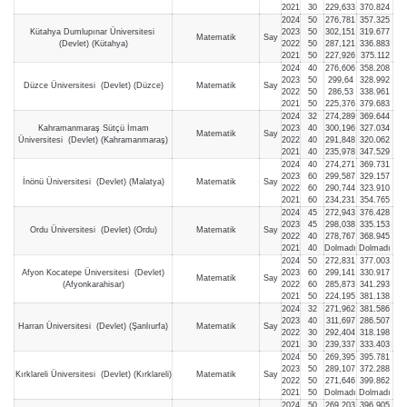
2021
30
229,633
370.824
2024
50
276,781
357.325
Kütahya Dumlupınar Üniversitesi
2023
50
302,151
319.677
Matematik
Say
(Devlet) (Kütahya)
2022
50
287,121
336.883
2021
50
227,926
375.112
2024
40
276,606
358.208
2023
50
299,64
328.992
Düzce Üniversitesi (Devlet) (Düzce)
Matematik
Say
2022
50
286,53
338.961
2021
50
225,376
379.683
2024
32
274,289
369.644
Kahramanmaraş Sütçü İmam
2023
40
300,196
327.034
Matematik
Say
Üniversitesi (Devlet) (Kahramanmaraş)
2022
40
291,848
320.062
2021
40
235,978
347.529
2024
40
274,271
369.731
2023
60
299,587
329.157
İnönü Üniversitesi (Devlet) (Malatya)
Matematik
Say
2022
60
290,744
323.910
2021
60
234,231
354.765
2024
45
272,943
376.428
2023
45
298,038
335.153
Ordu Üniversitesi (Devlet) (Ordu)
Matematik
Say
2022
40
278,767
368.945
2021
40
Dolmadı
Dolmadı
2024
50
272,831
377.003
Afyon Kocatepe Üniversitesi (Devlet)
2023
60
299,141
330.917
Matematik
Say
(Afyonkarahisar)
2022
60
285,873
341.293
2021
50
224,195
381.138
2024
32
271,962
381.586
2023
40
311,697
286.507
Harran Üniversitesi (Devlet) (Şanlıurfa)
Matematik
Say
2022
30
292,404
318.198
2021
30
239,337
333.403
2024
50
269,395
395.781
2023
50
289,107
372.288
Kırklareli Üniversitesi (Devlet) (Kırklareli)
Matematik
Say
2022
50
271,646
399.862
2021
50
Dolmadı
Dolmadı
2024
50
269,203
396.905