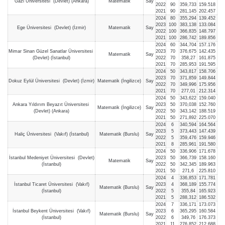
Gazi Üniversitesi (Devlet) (Ankara)
Matematik
Say
2022
90
359,733
159.518
2021
90
281,145
202.457
2024
80
355,294
139.452
2023
100
383,138
133.084
Ege Üniversitesi (Devlet) (İzmir)
Matematik
Say
2022
100
366,835
148.797
2021
100
286,742
189.856
2024
60
344,704
157.176
Mimar Sinan Güzel Sanatlar Üniversitesi
2023
70
376,675
142.435
Matematik
Say
(Devlet) (İstanbul)
2022
70
358,27
161.875
2021
70
285,953
191.595
2024
50
343,817
158.706
2023
70
371,859
149.844
Dokuz Eylül Üniversitesi (Devlet) (İzmir)
Matematik (İngilizce)
Say
2022
70
349,996
175.956
2021
70
277,01
212.314
2024
50
343,622
159.040
Ankara Yıldırım Beyazıt Üniversitesi
2023
50
370,038
152.760
Matematik (İngilizce)
Say
(Devlet) (Ankara)
2022
50
343,142
188.519
2021
50
271,892
225.070
2024
6
340,594
164.564
2023
5
373,443
147.439
Haliç Üniversitesi (Vakıf) (İstanbul)
Matematik (Burslu)
Say
2022
5
359,476
159.946
2021
8
285,961
191.580
2024
50
336,906
171.678
İstanbul Medeniyet Üniversitesi (Devlet)
2023
50
366,739
158.160
Matematik
Say
(İstanbul)
2022
50
342,345
189.963
2021
50
271,6
225.810
2024
4
336,853
171.781
İstanbul Ticaret Üniversitesi (Vakıf)
2023
4
368,189
155.774
Matematik (Burslu)
Say
(İstanbul)
2022
5
355,84
165.923
2021
5
288,312
186.532
2024
7
336,171
173.073
İstanbul Beykent Üniversitesi (Vakıf)
2023
6
365,295
160.584
Matematik (Burslu)
Say
(İstanbul)
2022
6
349,76
176.373
2021
11
276,852
212.688