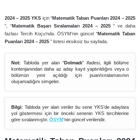
2024 – 202
5
YKS
için “
Matematik Taban Puanları 2024 – 202
5
“, “
Matematik Başarı Sıralamaları 2024 – 202
5
” ve daha
fazlası Tercih Koçu’nda. ÖSYM’nin güncel “
Matematik Taban
Puanları 2024 – 202
5
” listesi eksiksiz bu sayfada.
Not:
Tabloda yer alan “
Dolmadı
” ifadesi, ilgili bölüme
kontenjanından daha az aday kayıt yaptırıldığını veya o
bölümün yeni açıldığı için puan/sıralamasının
oluşamadığını simgeler.
Bilgi:
Tabloda yer alan veriler bu sene YKS’de adaylara
yol göstermesi için bir önceki senenin YKS tercihlerine
göre sıralanmıştır.
ÖSYM
‘nin güncel verileridir.