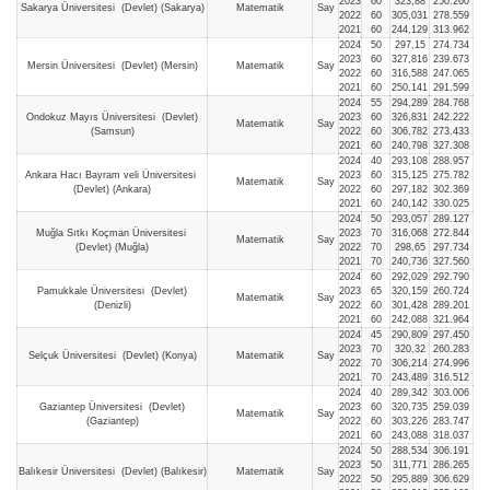
2023
60
323,88
250.260
Sakarya Üniversitesi (Devlet) (Sakarya)
Matematik
Say
2022
60
305,031
278.559
2021
60
244,129
313.962
2024
50
297,15
274.734
2023
60
327,816
239.673
Mersin Üniversitesi (Devlet) (Mersin)
Matematik
Say
2022
60
316,588
247.065
2021
60
250,141
291.599
2024
55
294,289
284.768
Ondokuz Mayıs Üniversitesi (Devlet)
2023
60
326,831
242.222
Matematik
Say
(Samsun)
2022
60
306,782
273.433
2021
60
240,798
327.308
2024
40
293,108
288.957
Ankara Hacı Bayram veli Üniversitesi
2023
60
315,125
275.782
Matematik
Say
(Devlet) (Ankara)
2022
60
297,182
302.369
2021
60
240,142
330.025
2024
50
293,057
289.127
Muğla Sıtkı Koçman Üniversitesi
2023
70
316,068
272.844
Matematik
Say
(Devlet) (Muğla)
2022
70
298,65
297.734
2021
70
240,736
327.560
2024
60
292,029
292.790
Pamukkale Üniversitesi (Devlet)
2023
65
320,159
260.724
Matematik
Say
(Denizli)
2022
60
301,428
289.201
2021
60
242,088
321.964
2024
45
290,809
297.450
2023
70
320,32
260.283
Selçuk Üniversitesi (Devlet) (Konya)
Matematik
Say
2022
70
306,214
274.996
2021
70
243,489
316.512
2024
40
289,342
303.006
Gaziantep Üniversitesi (Devlet)
2023
60
320,735
259.039
Matematik
Say
(Gaziantep)
2022
60
303,226
283.747
2021
60
243,088
318.037
2024
50
288,534
306.191
2023
50
311,771
286.265
Balıkesir Üniversitesi (Devlet) (Balıkesir)
Matematik
Say
2022
50
295,889
306.629