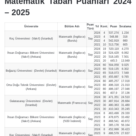
Matematik Taban Puanları 2024
– 202
5
Puan
Üniversite
Bölüm Adı
Yıl
Kont.
Puan
Sıralama
Türü
2024
4
537,274
1.234
Matematik (İngilizce)
2023
4
548,88
316
Koç Üniversitesi (Vakıf) (İstanbul)
Say
(Burslu)
2022
4
542,919
660
2021
10
513,756
605
2024
19
520,119
4.270
İhsan Doğramacı Bilkent Üniversitesi
Matematik (İngilizce)
2023
19
524,429
6.062
Say
(Vakıf) (Ankara)
(Burslu)
2022
20
518,165
7.501
2021
20
445,5
13.949
2024
60
504,059
9.025
2023
60
519,135
8.302
Boğaziçi Üniversitesi (Devlet) (İstanbul)
Matematik (İngilizce)
Say
2022
65
518,073
7.549
2021
65
455,887
9.765
2024
80
485,257
17.018
Orta Doğu Teknik Üniversitesi (Devlet)
2023
80
496,318
21.010
Matematik (İngilizce)
Say
(Ankara)
2022
80
486,197
27.046
2021
80
407,9
37.136
2024
30
471,351
24.510
Galatasaray Üniversitesi (Devlet)
2023
30
487,914
26.684
Matematik (Fransızca)
Say
(İstanbul)
2022
30
480,363
31.480
2021
30
410,343
35.245
2024
8
463,499
29.330
İhsan Doğramacı Bilkent Üniversitesi
Matematik (İngilizce)
2023
8
478,875
33.492
Say
(Vakıf) (Ankara)
(%50 İndirimli)
2022
8
468,541
40.872
2021
8
385,178
56.164
2024
8
452,999
36.423
Matematik (İngilizce)
2023
9
486,579
27.637
Koç Üniversitesi (Vakıf) (İstanbul)
Say