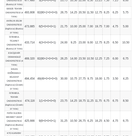
477,480
3(3+0+0+0+0)
23,75
10,50
22,00
6,50
15,25
7,50
7,25
8,00
ÜNİVERSİTESİ
(Burslu) (4 Yıllık)
GEBZE TEKNİK
493,808
82(80+2+0+0+0)
26,75
14,25
20,50
11,50
12,75
8,25
6,25
5,75
ÜNİVERSİTESİ (4
Yıllık)
ANTALYA BİLİM
ÜNİVERSİTESİ
473,885
6(5+0+0+0+1)
21,75
10,00
25,00
7,00
19,75
7,00
4,75
5,00
(İngilizce) (Burslu)
(4 Yıllık)
İSTANBUL
TİCARET
433,714
4(3+0+0+0+1)
24,00
9,25
23,00
9,00
12,75
8,25
6,50
10,50
ÜNİVERSİTESİ
(Burslu) (4 Yıllık)
ESKİŞEHİR
OSMANGAZİ
469,320
82(80+2+0+0+0)
26,25
14,00
23,50
10,50
12,25
7,25
6,00
6,75
ÜNİVERSİTESİ (4
Yıllık)
İHSAN
DOĞRAMACI
BİLKENT
494,454
49(49+0+0+0+0)
30,00
10,75
27,75
9,75
18,00
1,75
3,50
4,25
ÜNİVERSİTESİ
(İngilizce) (Ücretli)
(4 Yıllık)
İSTANBUL
TEKNİK
474,116
1(1+0+0+0+0)
23,75
14,25
18,75
11,25
11,75
6,75
6,75
8,50
ÜNİVERSİTESİ
(İngilizce) (Ücretli)
(4 Yıllık)
FATİH SULTAN
MEHMET VAKIF
425,666
9(8+0+0+0+1)
31,25
10,50
26,75
6,25
16,25
4,50
4,75
6,75
ÜNİVERSİTESİ
(İngilizce) (Burslu)
(4 Yıllık)
KTO KARATAY