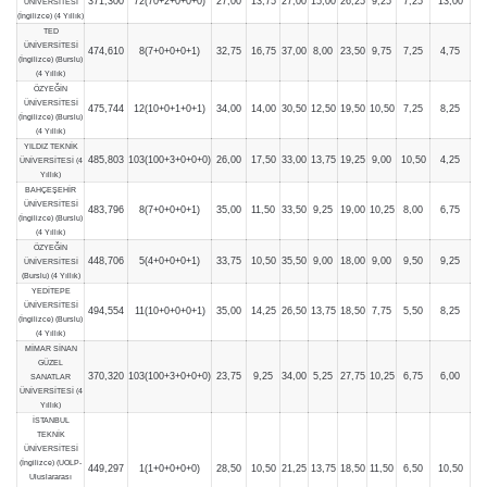
371,300
72(70+2+0+0+0)
27,00
13,75
27,00
15,00
26,25
9,25
7,25
13,00
ÜNİVERSİTESİ
(İngilizce) (4 Yıllık)
TED
ÜNİVERSİTESİ
474,610
8(7+0+0+0+1)
32,75
16,75
37,00
8,00
23,50
9,75
7,25
4,75
(İngilizce) (Burslu)
(4 Yıllık)
ÖZYEĞİN
ÜNİVERSİTESİ
475,744
12(10+0+1+0+1)
34,00
14,00
30,50
12,50
19,50
10,50
7,25
8,25
(İngilizce) (Burslu)
(4 Yıllık)
YILDIZ TEKNİK
485,803
103(100+3+0+0+0)
26,00
17,50
33,00
13,75
19,25
9,00
10,50
4,25
ÜNİVERSİTESİ (4
Yıllık)
BAHÇEŞEHİR
ÜNİVERSİTESİ
483,796
8(7+0+0+0+1)
35,00
11,50
33,50
9,25
19,00
10,25
8,00
6,75
(İngilizce) (Burslu)
(4 Yıllık)
ÖZYEĞİN
448,706
5(4+0+0+0+1)
33,75
10,50
35,50
9,00
18,00
9,00
9,50
9,25
ÜNİVERSİTESİ
(Burslu) (4 Yıllık)
YEDİTEPE
ÜNİVERSİTESİ
494,554
11(10+0+0+0+1)
35,00
14,25
26,50
13,75
18,50
7,75
5,50
8,25
(İngilizce) (Burslu)
(4 Yıllık)
MİMAR SİNAN
GÜZEL
370,320
103(100+3+0+0+0)
23,75
9,25
34,00
5,25
27,75
10,25
6,75
6,00
SANATLAR
ÜNİVERSİTESİ (4
Yıllık)
İSTANBUL
TEKNİK
ÜNİVERSİTESİ
(İngilizce) (UOLP-
449,297
1(1+0+0+0+0)
28,50
10,50
21,25
13,75
18,50
11,50
6,50
10,50
Uluslararası