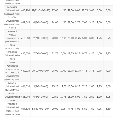
(İngilizce) (%50
İndirimli) (4 Yıllık)
GAZİANTEP
406,706
92(82+0+0+0+10)
27,00
11,50
11,50
6,00
12,75
3,00
0,50
5,00
ÜNİVERSİTESİ
(İngilizce) (4 Yıllık)
ÖZYEĞİN
ÜNİVERSİTESİ
467,645
6(6+0+0+0+0)
24,00
11,50
22,50
2,75
7,00
3,25
1,00
6,50
(İngilizce) (Ücretli)
(4 Yıllık)
NUH NACİ
YAZGAN
412,850
2(2+0+0+0+0)
20,00
12,75
20,00
10,25
5,00
6,00
1,75
6,75
ÜNİVERSİTESİ
(%50 İndirimli) (4
Yıllık)
RECEP TAYYİP
ERDOĞAN
435,620
7(7+0+0+0+0)
21,75
5,00
17,25
9,25
9,75
4,25
4,50
2,25
ÜNİVERSİTESİ (4
Yıllık)
ADANA
ALPARSLAN
TÜRKEŞ BİLİM
489,215
19(19+0+0+0+0)
28,00
11,00
13,75
10,75
4,75
3,75
2,75
4,00
VE TEKNOLOJİ
ÜNİVERSİTESİ
(İngilizce) (4 Yıllık)
AVRASYA
484,018
3(3+0+0+0+0)
25,25
14,00
10,50
6,25
7,25
2,00
1,25
8,00
ÜNİVERSİTESİ
(Burslu) (4 Yıllık)
AKSARAY
445,946
6(6+0+0+0+0)
32,50
11,75
15,00
6,00
7,50
2,50
1,00
5,25
ÜNİVERSİTESİ (4
Yıllık)
YEDİTEPE
ÜNİVERSİTESİ
454,516
53(53+0+0+0+0)
29,00
7,75
6,75
4,00
5,50
7,50
4,25
6,50
(İngilizce) (%50
İndirimli) (4 Yıllık)