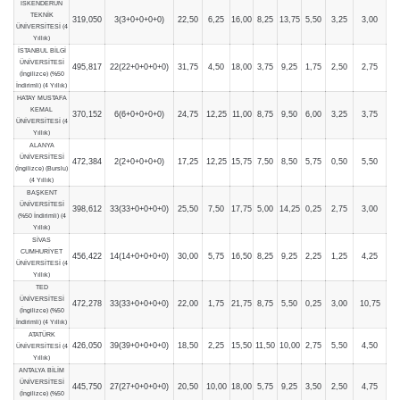
İSKENDERUN
TEKNİK
319,050
3(3+0+0+0+0)
22,50
6,25
16,00
8,25
13,75
5,50
3,25
3,00
ÜNİVERSİTESİ (4
Yıllık)
İSTANBUL BİLGİ
ÜNİVERSİTESİ
495,817
22(22+0+0+0+0)
31,75
4,50
18,00
3,75
9,25
1,75
2,50
2,75
(İngilizce) (%50
İndirimli) (4 Yıllık)
HATAY MUSTAFA
KEMAL
370,152
6(6+0+0+0+0)
24,75
12,25
11,00
8,75
9,50
6,00
3,25
3,75
ÜNİVERSİTESİ (4
Yıllık)
ALANYA
ÜNİVERSİTESİ
472,384
2(2+0+0+0+0)
17,25
12,25
15,75
7,50
8,50
5,75
0,50
5,50
(İngilizce) (Burslu)
(4 Yıllık)
BAŞKENT
ÜNİVERSİTESİ
398,612
33(33+0+0+0+0)
25,50
7,50
17,75
5,00
14,25
0,25
2,75
3,00
(%50 İndirimli) (4
Yıllık)
SİVAS
CUMHURİYET
456,422
14(14+0+0+0+0)
30,00
5,75
16,50
8,25
9,25
2,25
1,25
4,25
ÜNİVERSİTESİ (4
Yıllık)
TED
ÜNİVERSİTESİ
472,278
33(33+0+0+0+0)
22,00
1,75
21,75
8,75
5,50
0,25
3,00
10,75
(İngilizce) (%50
İndirimli) (4 Yıllık)
ATATÜRK
426,050
39(39+0+0+0+0)
18,50
2,25
15,50
11,50
10,00
2,75
5,50
4,50
ÜNİVERSİTESİ (4
Yıllık)
ANTALYA BİLİM
ÜNİVERSİTESİ
445,750
27(27+0+0+0+0)
20,50
10,00
18,00
5,75
9,25
3,50
2,50
4,75
(İngilizce) (%50