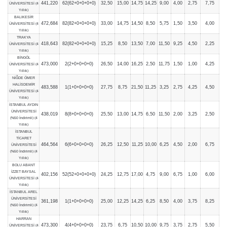
441,220
62(62+0+0+0+0)
32,50
15,00
14,75
14,25
9,00
4,00
2,75
7,75
ÜNİVERSİTESİ (4
Yıllık)
BALIKESİR
472,684
82(82+0+0+0+0)
33,00
14,75
14,50
8,50
5,75
1,50
3,50
4,00
ÜNİVERSİTESİ (4
Yıllık)
TRAKYA
418,643
82(82+0+0+0+0)
15,25
8,50
13,50
7,00
11,50
9,25
4,50
2,25
ÜNİVERSİTESİ (4
Yıllık)
BİNGÖL
473,000
2(2+0+0+0+0)
26,50
14,00
16,25
2,50
11,75
1,50
1,00
4,25
ÜNİVERSİTESİ (4
Yıllık)
NİĞDE ÖMER
HALİSDEMİR
483,588
1(1+0+0+0+0)
27,75
8,75
21,50
11,25
3,25
2,75
4,25
4,50
ÜNİVERSİTESİ (4
Yıllık)
İSTANBUL AYDIN
ÜNİVERSİTESİ
438,019
8(8+0+0+0+0)
25,50
13,00
14,75
6,50
11,50
2,00
3,25
2,50
(%50 İndirimli) (4
Yıllık)
İSTANBUL
TİCARET
464,564
6(6+0+0+0+0)
26,25
12,50
11,25
10,00
6,25
4,50
2,00
6,75
ÜNİVERSİTESİ
(%50 İndirimli) (4
Yıllık)
BOLU ABANT
İZZET BAYSAL
402,156
52(52+0+0+0+0)
24,25
12,75
17,00
4,75
9,00
6,75
1,00
6,00
ÜNİVERSİTESİ (4
Yıllık)
İSTANBUL AREL
ÜNİVERSİTESİ
361,198
1(1+0+0+0+0)
25,00
12,25
14,25
6,25
8,50
4,00
3,75
8,25
(%50 İndirimli) (4
Yıllık)
HARRAN
473,300
4(4+0+0+0+0)
23,75
6,75
10,50
10,00
9,75
3,75
2,75
5,50
ÜNİVERSİTESİ (4