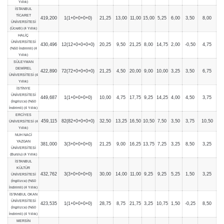
Yıllık)
İSTANBUL
TİCARET
419,200
1(1+0+0+0+0)
21,25
13,00
11,00
15,00
5,25
6,00
3,50
8,00
ÜNİVERSİTESİ
(Ücretli) (4 Yıllık)
HALİÇ
ÜNİVERSİTESİ
430,496
12(12+0+0+0+0)
20,25
9,50
21,25
8,00
14,75
2,00
-0,50
4,75
(%50 İndirimli) (4
Yıllık)
SÜLEYMAN
DEMİREL
422,890
72(72+0+0+0+0)
21,25
4,50
20,00
9,00
10,00
3,25
3,50
6,75
ÜNİVERSİTESİ (4
Yıllık)
İSTİNYE
ÜNİVERSİTESİ
449,687
1(1+0+0+0+0)
10,00
4,75
17,75
9,25
14,25
4,00
4,50
3,75
(İngilizce) (%50
İndirimli) (4 Yıllık)
ERCİYES
459,115
82(82+0+0+0+0)
32,50
13,25
16,50
10,50
7,50
3,50
3,75
10,50
ÜNİVERSİTESİ (4
Yıllık)
NUH NACİ
YAZGAN
381,000
3(3+0+0+0+0)
21,25
9,00
16,25
13,75
7,25
3,25
8,50
3,25
ÜNİVERSİTESİ
(Burslu) (4 Yıllık)
İSTANBUL
KÜLTÜR
432,762
3(3+0+0+0+0)
30,00
14,00
11,00
9,25
9,25
5,25
1,50
3,25
ÜNİVERSİTESİ
(İngilizce) (%50
İndirimli) (4 Yıllık)
İSTANBUL OKAN
ÜNİVERSİTESİ
423,535
1(1+0+0+0+0)
28,75
8,75
21,75
3,25
10,75
1,50
-0,25
8,50
(İngilizce) (%50
İndirimli) (4 Yıllık)
MERSİN