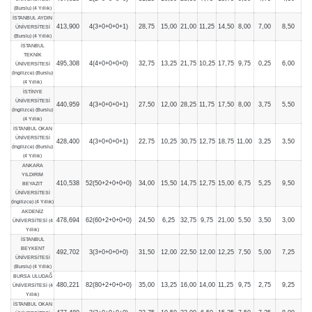
(Burslu) (4 Yıllık)
İSTANBUL AYDIN
413,900
4(3+0+0+0+1)
28,75
15,00
21,00
11,25
14,50
8,00
7,00
8,50
ÜNİVERSİTESİ
(Burslu) (4 Yıllık)
İSTANBUL
TEKNİK
495,308
4(4+0+0+0+0)
32,75
13,25
21,75
10,25
17,75
9,75
0,25
6,00
ÜNİVERSİTESİ
(İngilizce) (Burslu)
(4 Yıllık)
İSTİNYE
ÜNİVERSİTESİ
440,959
4(3+0+0+0+1)
27,50
12,00
28,25
11,75
17,50
8,00
3,75
5,50
(İngilizce) (Burslu)
(4 Yıllık)
İSTANBUL OKAN
ÜNİVERSİTESİ
428,400
4(3+0+0+0+1)
22,75
10,25
30,75
12,75
18,75
11,00
3,25
3,50
(İngilizce) (Burslu)
(4 Yıllık)
ANKARA
YILDIRIM
410,538
52(50+2+0+0+0)
34,00
15,50
14,75
12,75
15,00
6,75
5,25
9,50
BEYAZIT
ÜNİVERSİTESİ
(İngilizce) (4 Yıllık)
AKDENİZ
478,694
62(60+2+0+0+0)
24,50
6,25
32,75
9,75
21,00
5,50
3,50
3,00
ÜNİVERSİTESİ (4
Yıllık)
İSTANBUL
BEYKENT
492,702
3(3+0+0+0+0)
31,50
12,00
22,50
12,00
12,25
7,50
5,00
7,25
ÜNİVERSİTESİ
(Burslu) (4 Yıllık)
BURSA ULUDAĞ
480,221
82(80+2+0+0+0)
35,00
13,25
16,00
14,00
11,25
9,75
2,75
9,25
ÜNİVERSİTESİ (4
Yıllık)
İSTANBUL OKAN