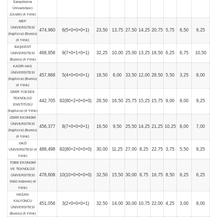
Saraybosna
Üniversitesi)
(Ücretli) (4 Yıllık)
MEF
ÜNİVERSİTESİ
474,960
6(5+0+0+0+1)
23,50
13,75
27,50
14,25
20,75
5,75
6,50
9,25
(İngilizce) (Burslu)
(4 Yıllık)
BAŞKENT
468,958
9(7+0+1+0+1)
32,25
10,00
25,00
13,25
18,50
6,25
6,75
10,50
ÜNİVERSİTESİ
(Burslu) (4 Yıllık)
KADİR HAS
ÜNİVERSİTESİ
457,868
5(4+0+0+0+1)
18,50
6,00
33,50
12,00
28,50
5,50
3,25
8,00
(İngilizce) (Burslu)
(4 Yıllık)
İZMİR YÜKSEK
TEKNOLOJİ
442,705
82(80+2+0+0+0)
26,50
16,50
25,75
15,25
15,75
9,00
8,00
9,25
ENSTİTÜSÜ
(İngilizce) (4 Yıllık)
İZMİR EKONOMİ
ÜNİVERSİTESİ
456,377
8(7+0+0+0+1)
16,50
9,50
25,50
14,25
21,25
10,25
8,00
7,00
(İngilizce) (Burslu)
(4 Yıllık)
GAZİ
488,498
82(80+2+0+0+0)
30,00
11,25
27,00
8,25
22,75
3,75
5,50
8,25
ÜNİVERSİTESİ (4
Yıllık)
TOBB EKONOMİ
VE TEKNOLOJİ
478,608
10(10+0+0+0+0)
32,50
15,50
30,00
8,75
16,75
8,50
6,25
6,25
ÜNİVERSİTESİ
(%50 İndirimli) (4
Yıllık)
HASAN
KALYONCU
451,056
3(2+0+0+0+1)
32,50
14,00
30,00
10,75
22,00
4,25
3,00
8,00
ÜNİVERSİTESİ
(Burslu) (4 Yıllık)