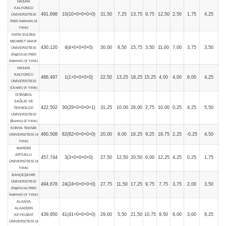
HASAN
KALYONCU
491,698
10(10+0+0+0+0)
31,50
7,25
13,75
9,75
12,50
2,50
1,75
4,25
ÜNİVERSİTESİ
(%50 İndirimli) (4
Yıllık)
FATİH SULTAN
MEHMET VAKIF
430,120
4(4+0+0+0+0)
30,00
8,50
15,75
3,50
11,00
7,00
3,75
3,50
ÜNİVERSİTESİ
(İngilizce) (%50
İndirimli) (4 Yıllık)
HASAN
KALYONCU
486,497
1(1+0+0+0+0)
22,50
13,25
18,25
15,25
4,00
4,00
6,00
4,25
ÜNİVERSİTESİ
(Ücretli) (4 Yıllık)
İSTANBUL
SAĞLIK VE
422,502
30(29+0+0+0+1)
31,25
10,00
26,00
2,75
10,00
0,25
4,25
5,50
TEKNOLOJİ
ÜNİVERSİTESİ
(Burslu) (4 Yıllık)
KONYA TEKNİK
460,508
82(82+0+0+0+0)
20,00
9,00
16,25
9,25
16,75
2,25
-0,25
4,50
ÜNİVERSİTESİ (4
Yıllık)
MARDİN
ARTUKLU
457,744
3(3+0+0+0+0)
27,50
12,50
20,50
6,00
12,25
4,25
0,25
1,75
ÜNİVERSİTESİ (4
Yıllık)
BAHÇEŞEHİR
ÜNİVERSİTESİ
494,678
24(24+0+0+0+0)
27,75
11,50
17,25
9,75
7,75
3,75
2,00
3,50
(İngilizce) (%50
İndirimli) (4 Yıllık)
ALANYA
ALAADD
İN
439,950
41(41+0+0+0+0)
29,00
5,50
21,50
10,75
9,50
8,00
3,00
8,25
KEYKUBAT
ÜNİVERSİTESİ (4