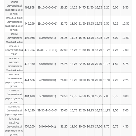
YAŞAR
ÜNİVERSİTESİ
462,858
11(10+0+0+0+1)
29,25
14,25
24,75
11,50
16,25
9,25
6,00
9,50
(İngilizce) (Burslu)
(4 Yıllık)
İSTANBUL BİLGİ
ÜNİVERSİTESİ
445,296
11(10+0+0+0+1)
32,75
13,00
21,50
15,25
15,75
6,50
7,25
10,50
(İngilizce) (Burslu)
(4 Yıllık)
ATILIM
497,968
4(3+0+0+0+1)
26,25
14,75
15,75
13,75
17,75
8,25
6,00
10,50
ÜNİVERSİTESİ
(Burslu) (4 Yıllık)
İSTANBUL
479,704
82(80+2+0+0+0)
32,50
16,25
21,50
15,00
13,25
10,25
7,25
7,00
ÜNİVERSİTESİ (4
Yıllık)
İSTANBUL
MEDİPOL
473,150
6(5+0+0+0+1)
25,25
13,25
22,75
13,75
20,00
10,75
4,50
5,75
ÜNİVERSİTESİ
(Burslu) (4 Yıllık)
MALTEPE
ÜNİVERSİTESİ
444,526
2(2+0+0+0+0)
26,00
12,25
20,50
15,50
20,00
11,50
7,25
2,25
(İngilizce) (Burslu)
(4 Yıllık)
ÇANKAYA
ÜNİVERSİTESİ
494,610
8(7+0+0+0+1)
29,50
12,75
24,50
15,50
15,25
7,00
5,75
8,00
(İngilizce) (Burslu)
(4 Yıllık)
MARMARA
444,190
31(30+1+0+0+0)
35,00
10,75
22,50
14,25
16,25
11,75
3,50
7,00
ÜNİVERSİTESİ
(İngilizce) (4 Yıllık)
İSTANBUL
MEDİPOL
454,200
9(8+0+0+0+1)
31,25
13,00
30,00
10,25
17,00
7,75
6,75
4,50
ÜNİVERSİTESİ
(İngilizce) (Burslu)
(4 Yıllık)