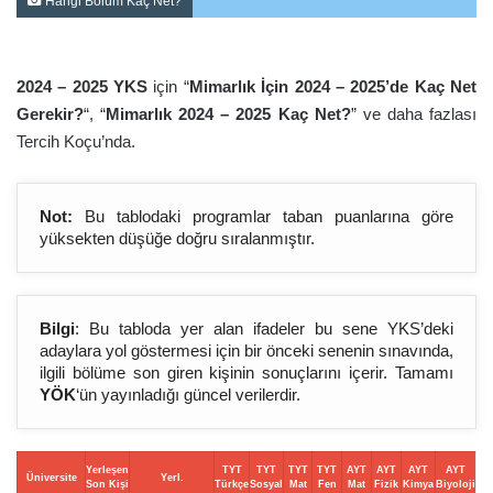
Hangi Bölüm Kaç Net?
2024 – 2025 YKS
için “
Mimarlık İçin 2024 – 2025’de Kaç Net
Gerekir?
“, “
Mimarlık 2024 – 2025 Kaç Net?
” ve daha fazlası
Tercih Koçu’nda.
Not:
Bu tablodaki programlar taban puanlarına göre
yüksekten düşüğe doğru sıralanmıştır.
Bilgi
: Bu tabloda yer alan ifadeler bu sene YKS’deki
adaylara yol göstermesi için bir önceki senenin sınavında,
ilgili bölüme son giren kişinin sonuçlarını içerir. Tamamı
YÖK
‘ün yayınladığı güncel verilerdir.
Yerleşen
TYT
TYT
TYT
TYT
AYT
AYT
AYT
AYT
Üniversite
Yerl.
Son Kişi
Türkçe
Sosyal
Mat
Fen
Mat
Fizik
Kimya
Biyoloji