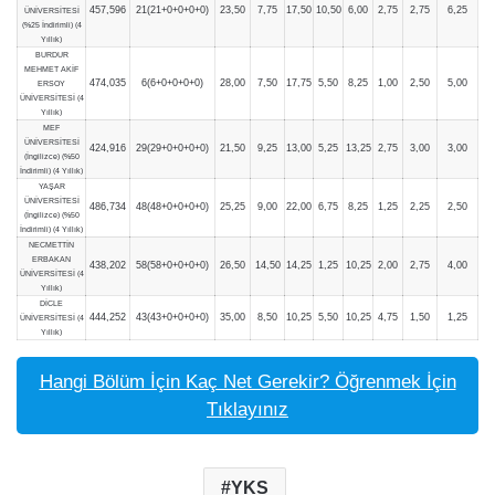
457,596
21(21+0+0+0+0)
23,50
7,75
17,50
10,50
6,00
2,75
2,75
6,25
ÜNİVERSİTESİ
(%25 İndirimli) (4
Yıllık)
BURDUR
MEHMET AKİF
474,035
6(6+0+0+0+0)
28,00
7,50
17,75
5,50
8,25
1,00
2,50
5,00
ERSOY
ÜNİVERSİTESİ (4
Yıllık)
MEF
ÜNİVERSİTESİ
424,916
29(29+0+0+0+0)
21,50
9,25
13,00
5,25
13,25
2,75
3,00
3,00
(İngilizce) (%50
İndirimli) (4 Yıllık)
YAŞAR
ÜNİVERSİTESİ
486,734
48(48+0+0+0+0)
25,25
9,00
22,00
6,75
8,25
1,25
2,25
2,50
(İngilizce) (%50
İndirimli) (4 Yıllık)
NECMETTİN
ERBAKAN
438,202
58(58+0+0+0+0)
26,50
14,50
14,25
1,25
10,25
2,00
2,75
4,00
ÜNİVERSİTESİ (4
Yıllık)
DİCLE
444,252
43(43+0+0+0+0)
35,00
8,50
10,25
5,50
10,25
4,75
1,50
1,25
ÜNİVERSİTESİ (4
Yıllık)
Hangi Bölüm İçin Kaç Net Gerekir? Öğrenmek İçin
Tıklayınız
YKS