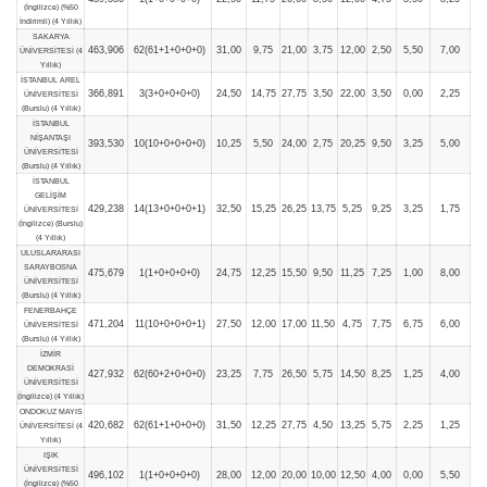
(İngilizce) (%50
İndirimli) (4 Yıllık)
SAKARYA
463,906
62(61+1+0+0+0)
31,00
9,75
21,00
3,75
12,00
2,50
5,50
7,00
ÜNİVERSİTESİ (4
Yıllık)
İSTANBUL AREL
366,891
3(3+0+0+0+0)
24,50
14,75
27,75
3,50
22,00
3,50
0,00
2,25
ÜNİVERSİTESİ
(Burslu) (4 Yıllık)
İSTANBUL
NİŞANTAŞI
393,530
10(10+0+0+0+0)
10,25
5,50
24,00
2,75
20,25
9,50
3,25
5,00
ÜNİVERSİTESİ
(Burslu) (4 Yıllık)
İSTANBUL
GELİŞİM
429,238
14(13+0+0+0+1)
32,50
15,25
26,25
13,75
5,25
9,25
3,25
1,75
ÜNİVERSİTESİ
(İngilizce) (Burslu)
(4 Yıllık)
ULUSLARARASI
SARAYBOSNA
475,679
1(1+0+0+0+0)
24,75
12,25
15,50
9,50
11,25
7,25
1,00
8,00
ÜNİVERSİTESİ
(Burslu) (4 Yıllık)
FENERBAHÇE
471,204
11(10+0+0+0+1)
27,50
12,00
17,00
11,50
4,75
7,75
6,75
6,00
ÜNİVERSİTESİ
(Burslu) (4 Yıllık)
İZMİR
DEMOKRASİ
427,932
62(60+2+0+0+0)
23,25
7,75
26,50
5,75
14,50
8,25
1,25
4,00
ÜNİVERSİTESİ
(İngilizce) (4 Yıllık)
ONDOKUZ MAYIS
420,682
62(61+1+0+0+0)
31,50
12,25
27,75
4,50
13,25
5,75
2,25
1,25
ÜNİVERSİTESİ (4
Yıllık)
IŞIK
ÜNİVERSİTESİ
496,102
1(1+0+0+0+0)
28,00
12,00
20,00
10,00
12,50
4,00
0,00
5,50
(İngilizce) (%50