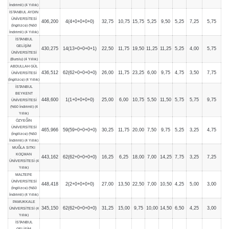
İndirimli) (4 Yıllık)
İSTANBUL AYDIN
ÜNİVERSİTESİ
406,200
4(4+0+0+0+0)
32,75
10,75
15,75
5,25
9,50
5,25
7,25
5,75
(İngilizce) (%50
İndirimli) (4 Yıllık)
İSTANBUL
GELİŞİM
430,275
14(13+0+0+0+1)
22,50
11,75
19,50
11,25
11,25
5,25
4,00
5,75
ÜNİVERSİTESİ
(Burslu) (4 Yıllık)
ABDULLAH GÜL
436,512
62(62+0+0+0+0)
26,00
11,75
23,25
6,00
9,75
4,75
3,50
7,75
ÜNİVERSİTESİ
(İngilizce) (4 Yıllık)
İSTANBUL
BEYKENT
448,600
1(1+0+0+0+0)
25,00
6,00
10,75
5,50
11,50
5,75
5,75
9,75
ÜNİVERSİTESİ
(%50 İndirimli) (4
Yıllık)
ÖZYEĞİN
ÜNİVERSİTESİ
465,966
59(59+0+0+0+0)
30,25
11,75
20,00
7,50
9,75
5,25
3,25
4,75
(İngilizce) (%50
İndirimli) (4 Yıllık)
MUĞLA SITKI
KOÇMAN
443,162
62(62+0+0+0+0)
16,25
6,25
18,00
7,00
14,25
7,75
3,25
7,25
ÜNİVERSİTESİ (4
Yıllık)
MALTEPE
ÜNİVERSİTESİ
448,418
2(2+0+0+0+0)
27,00
13,50
22,50
7,00
10,50
4,25
5,00
3,00
(İngilizce) (%50
İndirimli) (4 Yıllık)
PAMUKKALE
345,150
62(62+0+0+0+0)
31,25
15,00
9,75
10,00
14,50
6,50
4,25
3,00
ÜNİVERSİTESİ (4
Yıllık)
İSTANBUL
GELİŞİM