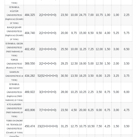
Yıllık)
İSTANBUL
KÜLTÜR
484,325
2(2+0+0+0+0)
23,50
10,00
24,75
7,00
10,75
1,00
1,00
2,25
ÜNİVERSİTESİ
(İngilizce) (Ücretli)
(4 Yıllık)
BAHÇEŞEHİR
ÜNİVERSİTESİ
404,740
2(2+0+0+0+0)
20,00
9,75
15,00
6,50
9,50
4,00
5,25
5,75
(İngilizce) (Ücretli)
(4 Yıllık)
İSTANBUL GEDİK
ÜNİVERSİTESİ
402,452
2(2+0+0+0+0)
25,50
10,00
11,25
7,25
12,00
1,50
3,00
6,50
(%50 İndirimli) (4
Yıllık)
TOROS
369,550
2(2+0+0+0+0)
29,25
12,50
19,00
5,00
12,50
1,50
2,00
3,50
ÜNİVERSİTESİ
(Burslu) (4 Yıllık)
SAMSUN
434,282
52(52+0+0+0+0)
30,50
13,50
16,25
3,50
8,00
3,25
3,25
3,75
ÜNİVERSİTESİ (4
Yıllık)
İSTANBUL
BEYKENT
469,922
3(3+0+0+0+0)
28,00
10,25
10,25
2,25
3,50
8,75
5,00
6,00
ÜNİVERSİTESİ
(İngilizce) (%50
İndirimli) (4 Yıllık)
KTO KARATAY
ÜNİVERSİTESİ
403,806
7(7+0+0+0+0)
23,50
4,50
20,00
6,25
9,00
6,75
3,00
4,75
(%50 İndirimli) (4
Yıllık)
TOBB EKONOMİ
VE TEKNOLOJİ
450,474
23(23+0+0+0+0)
31,25
12,75
10,75
10,50
7,50
4,25
1,50
3,50
ÜNİVERSİTESİ
(Ücretli) (4 Yıllık)
ÖZYEĞİN