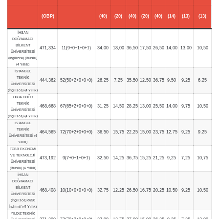
(OBP)
(40)
(20)
(40)
(20)
(40)
(14)
(13)
(13)
İHSAN
DOĞRAMACI
BİLKENT
471,334
11(9+0+1+0+1)
34,00
18,00
36,50
17,50
26,50
14,00
13,00
10,50
ÜNİVERSİTESİ
(İngilizce) (Burslu)
(4 Yıllık)
İSTANBUL
TEKNİK
444,362
52(50+2+0+0+0)
26,25
7,25
35,50
12,50
36,75
9,50
9,25
6,25
ÜNİVERSİTESİ
(İngilizce) (4 Yıllık)
ORTA DOĞU
TEKNİK
468,668
67(65+2+0+0+0)
31,25
14,50
28,25
13,00
25,50
14,00
9,75
10,50
ÜNİVERSİTESİ
(İngilizce) (4 Yıllık)
İSTANBUL
TEKNİK
464,565
72(70+2+0+0+0)
36,50
15,75
22,25
15,00
23,75
12,75
9,25
9,25
ÜNİVERSİTESİ (4
Yıllık)
TOBB EKONOMİ
VE TEKNOLOJİ
473,192
9(7+0+1+0+1)
32,50
14,25
36,75
15,25
21,25
9,25
7,25
10,75
ÜNİVERSİTESİ
(Burslu) (4 Yıllık)
İHSAN
DOĞRAMACI
BİLKENT
468,408
10(10+0+0+0+0)
32,75
12,25
26,50
16,75
20,25
10,50
9,25
10,50
ÜNİVERSİTESİ
(İngilizce) (%50
İndirimli) (4 Yıllık)
YILDIZ TEKNİK