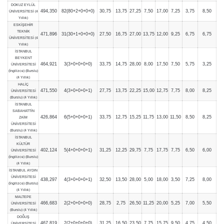
DOKUZ EYLÜL
494,350
82(80+2+0+0+0)
30,75
13,75
27,25
7,50
17,00
7,25
3,75
8,50
ÜNİVERSİTESİ (4
Yıllık)
ESKİŞEHİR
TEKNİK
471,896
31(30+1+0+0+0)
27,50
16,75
27,00
13,75
12,00
9,25
6,75
6,75
ÜNİVERSİTESİ (4
Yıllık)
İSTANBUL
BEYKENT
464,921
3(3+0+0+0+0)
33,75
14,75
28,00
8,00
17,50
7,50
5,75
3,25
ÜNİVERSİTESİ
(İngilizce) (Burslu)
(4 Yıllık)
HALİÇ
471,550
4(3+0+0+0+1)
27,75
13,75
22,25
15,00
12,75
7,75
8,00
8,25
ÜNİVERSİTESİ
(Burslu) (4 Yıllık)
İSTANBUL
SABAHATTİN
426,864
6(5+0+0+0+1)
33,75
12,75
15,25
11,75
13,00
11,50
8,50
8,25
ZAİM
ÜNİVERSİTESİ
(Burslu) (4 Yıllık)
İSTANBUL
KÜLTÜR
402,124
5(4+0+0+0+1)
31,25
12,25
29,75
7,75
17,75
7,75
6,50
6,00
ÜNİVERSİTESİ
(İngilizce) (Burslu)
(4 Yıllık)
İSTANBUL AYDIN
ÜNİVERSİTESİ
438,297
4(3+0+0+0+1)
32,50
13,50
28,00
5,00
18,00
3,50
7,25
8,00
(İngilizce) (Burslu)
(4 Yıllık)
MALTEPE
466,683
2(2+0+0+0+0)
28,75
2,75
26,50
11,25
20,00
5,25
7,00
5,50
ÜNİVERSİTESİ
(Burslu) (4 Yıllık)
DOĞUŞ
467,819
2(2+0+0+0+0)
31,25
16,50
23,50
7,75
15,75
9,50
4,75
4,50
ÜNİVERSİTESİ