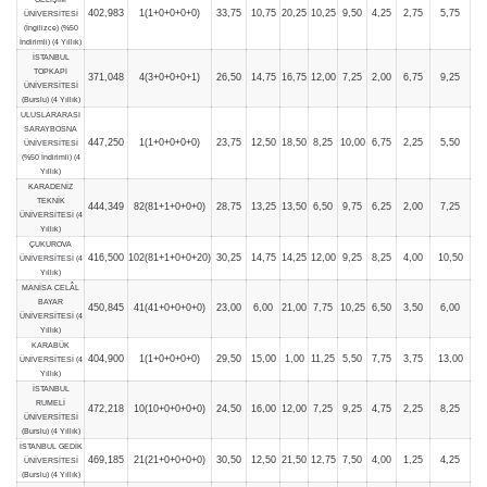
402,983
1(1+0+0+0+0)
33,75
10,75
20,25
10,25
9,50
4,25
2,75
5,75
ÜNİVERSİTESİ
(İngilizce) (%50
İndirimli) (4 Yıllık)
İSTANBUL
TOPKAPI
371,048
4(3+0+0+0+1)
26,50
14,75
16,75
12,00
7,25
2,00
6,75
9,25
ÜNİVERSİTESİ
(Burslu) (4 Yıllık)
ULUSLARARASI
SARAYBOSNA
447,250
1(1+0+0+0+0)
23,75
12,50
18,50
8,25
10,00
6,75
2,25
5,50
ÜNİVERSİTESİ
(%50 İndirimli) (4
Yıllık)
KARADENİZ
TEKNİK
444,349
82(81+1+0+0+0)
28,75
13,25
13,50
6,50
9,75
6,25
2,00
7,25
ÜNİVERSİTESİ (4
Yıllık)
ÇUKUROVA
416,500
102(81+1+0+0+20)
30,25
14,75
14,25
12,00
9,25
8,25
4,00
10,50
ÜNİVERSİTESİ (4
Yıllık)
MANİSA CELÂL
BAYAR
450,845
41(41+0+0+0+0)
23,00
6,00
21,00
7,75
10,25
6,50
3,50
6,00
ÜNİVERSİTESİ (4
Yıllık)
KARABÜK
404,900
1(1+0+0+0+0)
29,50
15,00
1,00
11,25
5,50
7,75
3,75
13,00
ÜNİVERSİTESİ (4
Yıllık)
İSTANBUL
RUMELİ
472,218
10(10+0+0+0+0)
24,50
16,00
12,00
7,25
9,25
4,75
2,25
8,25
ÜNİVERSİTESİ
(Burslu) (4 Yıllık)
İSTANBUL GEDİK
469,185
21(21+0+0+0+0)
30,50
12,50
21,50
12,75
7,50
4,00
1,25
4,25
ÜNİVERSİTESİ
(Burslu) (4 Yıllık)