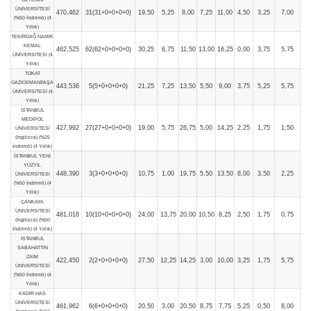
ÜNİVERSİTESİ
470,462
31(31+0+0+0+0)
19,50
5,25
8,00
7,25
11,00
4,50
3,25
7,00
(%50 İndirimli) (4
Yıllık)
TEKİRDAĞ NAMIK
KEMAL
462,525
62(62+0+0+0+0)
30,25
6,75
11,50
13,00
16,25
0,00
3,75
5,75
ÜNİVERSİTESİ (4
Yıllık)
TOKAT
GAZİOSMANPAŞA
443,536
5(5+0+0+0+0)
21,25
7,25
13,50
5,50
9,00
3,75
5,25
5,75
ÜNİVERSİTESİ (4
Yıllık)
İSTANBUL
MEDİPOL
427,992
27(27+0+0+0+0)
19,00
5,75
26,75
5,00
14,25
2,25
1,75
1,50
ÜNİVERSİTESİ
(İngilizce) (%25
İndirimli) (4 Yıllık)
İSTANBUL YENİ
YÜZYIL
448,390
3(3+0+0+0+0)
10,75
1,00
19,75
5,50
13,50
8,00
3,50
2,25
ÜNİVERSİTESİ
(%50 İndirimli) (4
Yıllık)
ÇANKAYA
ÜNİVERSİTESİ
481,018
10(10+0+0+0+0)
24,00
13,75
20,00
10,50
8,25
2,50
1,75
0,75
(İngilizce) (%50
İndirimli) (4 Yıllık)
İSTANBUL
SABAHATTİN
ZAİM
422,450
2(2+0+0+0+0)
27,50
12,25
14,25
3,00
10,00
3,25
1,75
5,75
ÜNİVERSİTESİ
(%50 İndirimli) (4
Yıllık)
KADİR HAS
ÜNİVERSİTESİ
461,962
6(6+0+0+0+0)
20,50
3,00
20,50
8,75
7,75
5,25
0,50
8,00