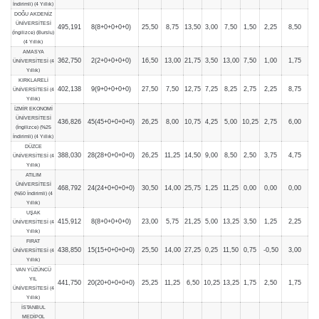
İndirimli) (4 Yıllık)
DOĞU AKDENİZ
ÜNİVERSİTESİ
495,191
8(8+0+0+0+0)
25,50
8,75
13,50
3,00
7,50
1,50
2,25
8,50
(İngilizce) (Burslu)
(4 Yıllık)
AMASYA
362,750
2(2+0+0+0+0)
16,50
13,00
21,75
3,50
13,00
7,50
1,00
1,75
ÜNİVERSİTESİ (4
Yıllık)
KIRKLARELİ
402,138
9(9+0+0+0+0)
27,50
7,50
12,75
7,25
8,25
2,75
2,25
8,75
ÜNİVERSİTESİ (4
Yıllık)
İZMİR EKONOMİ
ÜNİVERSİTESİ
436,826
45(45+0+0+0+0)
26,25
8,00
10,75
4,25
5,00
10,25
2,75
6,00
(İngilizce) (%25
İndirimli) (4 Yıllık)
DÜZCE
388,030
28(28+0+0+0+0)
26,25
11,25
14,50
9,00
8,50
2,50
3,75
4,75
ÜNİVERSİTESİ (4
Yıllık)
ATILIM
ÜNİVERSİTESİ
468,792
24(24+0+0+0+0)
30,50
14,00
25,75
1,25
11,25
0,00
0,00
0,00
(%50 İndirimli) (4
Yıllık)
UŞAK
415,912
8(8+0+0+0+0)
23,00
5,75
21,25
5,00
13,25
3,50
1,25
2,25
ÜNİVERSİTESİ (4
Yıllık)
FIRAT
438,850
15(15+0+0+0+0)
25,50
14,00
27,25
0,25
11,50
0,75
-0,50
3,00
ÜNİVERSİTESİ (4
Yıllık)
VAN YÜZÜNCÜ
YIL
441,750
20(20+0+0+0+0)
25,25
11,25
6,50
10,25
13,25
1,75
2,50
1,75
ÜNİVERSİTESİ (4
Yıllık)
İSTANBUL
MEDİPOL