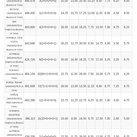
490,478
3(3+0+0+0+0)
25,00
13,00
20,50
10,25
9,50
7,75
6,25
8,00
ÜNİVERSİTESİ
(Burslu) (4 Yıllık)
BEYKOZ
448,450
1(1+0+0+0+0)
24,25
10,75
17,25
13,00
11,50
8,00
4,50
9,50
ÜNİVERSİTESİ
(Burslu) (4 Yıllık)
IŞIK
ÜNİVERSİTESİ
463,600
4(3+0+0+0+1)
26,50
12,00
16,25
7,75
13,50
7,00
4,75
8,25
(İngilizce) (Burslu)
(4 Yıllık)
İSTANBUL YENİ
YÜZYIL
443,848
3(2+0+0+0+1)
26,25
12,75
30,00
6,50
14,75
4,00
3,50
5,75
ÜNİVERSİTESİ
(Burslu) (4 Yıllık)
ALTINBAŞ
ÜNİVERSİTESİ
424,728
6(5+0+0+0+1)
30,00
14,00
18,25
7,75
17,00
3,25
3,25
6,75
(İngilizce) (Burslu)
(4 Yıllık)
KOCAELİ
464,158
82(80+2+0+0+0)
22,75
11,50
28,00
7,50
16,00
5,75
2,25
4,25
ÜNİVERSİTESİ (4
Yıllık)
BURSA TEKNİK
491,668
72(71+1+0+0+0)
29,00
13,00
13,50
11,25
8,00
6,75
7,25
6,75
ÜNİVERSİTESİ (4
Yıllık)
DOĞUŞ
ÜNİVERSİTESİ
463,396
1(1+0+0+0+0)
25,75
13,25
22,75
9,25
11,50
7,00
4,00
4,75
(%50 İndirimli) (4
Yıllık)
İSTANBUL
NİŞANTAŞI
396,113
11(10+0+0+0+1)
23,00
8,00
24,50
9,75
17,50
7,00
2,00
5,00
ÜNİVERSİTESİ
(İngilizce) (Burslu)
(4 Yıllık)
ALTINBAŞ
ÜNİVERSİTESİ
439,336
1(1+0+0+0+0)
22,50
11,75
26,00
8,50
12,00
4,75
3,50
8,25