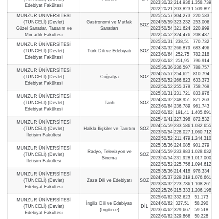
2023
30/32
214,936
1.358.739
Edebiyat Fakültesi
2022
20/21
203,823
1.509.891
MUNZUR ÜNİVERSİTESİ
2025
55/57
304,273
220.533
(TUNCELİ) (Devlet)
Gastronomi ve Mutfak
2024
55/59
323,232
253.006
SÖZ
Güzel Sanatlar, Tasarım ve
Sanatları
2023
50/54
321,624
220.999
Mimarlık Fakültesi
2022
50/52
324,476
208.437
2025
30/31
238,51
770.732
MUNZUR ÜNİVERSİTESİ
2024
30/32
266,879
683.496
(TUNCELİ) (Devlet)
Türk Dili ve Edebiyatı
SÖZ
2023
60/64
252,75
782.218
Edebiyat Fakültesi
2022
60/62
251,95
796.914
2025
35/36
236,597
788.757
MUNZUR ÜNİVERSİTESİ
2024
55/57
254,621
810.794
(TUNCELİ) (Devlet)
Coğrafya
SÖZ
2023
50/52
266,823
633.373
Edebiyat Fakültesi
2022
50/52
255,379
758.769
2025
30/31
231,721
833.976
MUNZUR ÜNİVERSİTESİ
2024
30/32
248,951
871.263
(TUNCELİ) (Devlet)
Tarih
SÖZ
2023
60/64
236,789
961.743
Edebiyat Fakültesi
2022
60/62
191,41
1.405.691
2025
40/41
227,398
872.532
MUNZUR ÜNİVERSİTESİ
2024
55/59
233,586
1.032.655
(TUNCELİ) (Devlet)
Halkla İlişkiler ve Tanıtım
SÖZ
2023
50/54
228,027
1.060.712
İletişim Fakültesi
2022
50/52
211,479
1.244.310
2025
35/36
224,085
901.279
MUNZUR ÜNİVERSİTESİ
Radyo, Televizyon ve
2024
55/59
233,983
1.028.632
(TUNCELİ) (Devlet)
SÖZ
Sinema
2023
50/54
231,928
1.017.000
İletişim Fakültesi
2022
50/52
225,756
1.094.612
2025
35/36
214,418
978.334
MUNZUR ÜNİVERSİTESİ
2024
35/37
229,219
1.076.661
(TUNCELİ) (Devlet)
Zaza Dili ve Edebiyatı
SÖZ
2023
30/32
223,736
1.108.261
Edebiyat Fakültesi
2022
25/26
215,333
1.206.198
2025
60/62
332,623
51.173
MUNZUR ÜNİVERSİTESİ
İngiliz Dili ve Edebiyatı
2024
60/62
327,51
58.290
(TUNCELİ) (Devlet)
DİL
(İngilizce)
2023
60/62
329,667
59.518
Edebiyat Fakültesi
2022
60/62
329,866
50.228