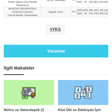
Su Altı Teknolojisi
TYT
Pertek Sakine Genç Meslek
2024
25
233,082
1.954.967
Yüksekokulu
MUNZUR ÜNİVERSİTESİ
2025
20/21
235,103
1.761.142
(TUNCELİ) (Devlet)
Organik Tarım
TYT
2024
20
233,178
1.953.212
Tunceli Meslek Yüksekokulu
YKS
Yorumlar
İlgili Makaleler
Nüfus ve Vatandaşlık (2
Kürt Dili ve Edebiyatı İçin