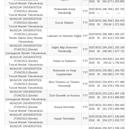
2024
50
261,677
1.453.963
Tunceli Meslek Yüksekokulu
MUNZUR ÜNİVERSİTESİ
Yenilenebilir Enerji
2025
30/31
266,768
1.297.782
(TUNCELİ) (Devlet)
TYT
Teknikerliği
2024
—-
—-
—-
Tunceli Meslek Yüksekokulu
MUNZUR ÜNİVERSİTESİ
2025
30/31
266,309
1.304.453
(TUNCELİ) (Devlet)
Çocuk Gelişimi
TYT
2024
50
254,64
1.572.916
Tunceli Meslek Yüksekokulu
MUNZUR ÜNİVERSİTESİ
(TUNCELİ) (Devlet)
2025
50/52
266,188
1.306.197
Laborant ve Veteriner Sağlık
TYT
Pertek Sakine Genç Meslek
2024
50
257,413
1.525.464
Yüksekokulu
MUNZUR ÜNİVERSİTESİ
Sağlık Bilgi Sistemleri
2025
30/31
264,183
1.335.108
(TUNCELİ) (Devlet)
TYT
Teknikerliği
2024
30
248,561
1.677.711
Çemişgezek Meslek Yüksekokulu
MUNZUR ÜNİVERSİTESİ
2025
30/31
263,645
1.342.953
(TUNCELİ) (Devlet)
Harita ve Kadastro
TYT
2024
50
245,02
1.739.910
Tunceli Meslek Yüksekokulu
MUNZUR ÜNİVERSİTESİ
Muhasebe ve Vergi
2025
30/31
255,992
1.454.792
(TUNCELİ) (Devlet)
TYT
Uygulamaları
2024
30
244,582
1.747.701
Tunceli Meslek Yüksekokulu
MUNZUR ÜNİVERSİTESİ
Büro Yönetimi ve Yönetici
2025
20/21
254,453
1.477.480
(TUNCELİ) (Devlet)
TYT
Asistanlığı
2024
20
242,478
1.785.014
Tunceli Meslek Yüksekokulu
MUNZUR ÜNİVERSİTESİ
2025
30/31
253,124
1.497.138
(TUNCELİ) (Devlet)
Özel Güvenlik ve Koruma
TYT
2024
30
247,472
1.696.850
Çemişgezek Meslek Yüksekokulu
MUNZUR ÜNİVERSİTESİ
2025
30/31
252,893
1.500.483
(TUNCELİ) (Devlet)
Sosyal Hizmetler
TYT
2024
40
241,276
1.806.560
Tunceli Meslek Yüksekokulu
MUNZUR ÜNİVERSİTESİ
2025
35/36
250,407
1.536.650
(TUNCELİ) (Devlet)
İnşaat Teknolojisi
TYT
2024
60
234,237
1.933.707
Tunceli Meslek Yüksekokulu
MUNZUR ÜNİVERSİTESİ
2025
40/41
250,307
1.538.126