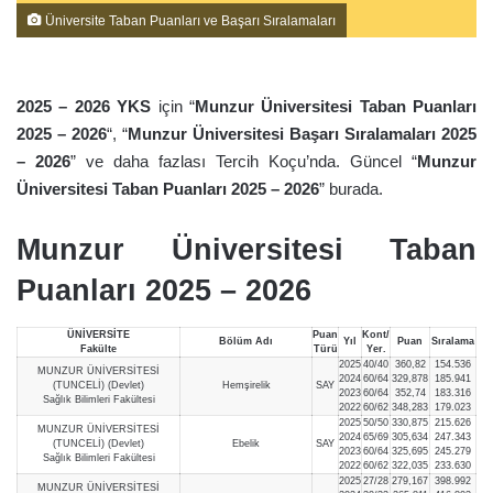
Üniversite Taban Puanları ve Başarı Sıralamaları
2025 – 2026 YKS
için “
Munzur Üniversitesi Taban Puanları
2025 – 2026
“, “
Munzur Üniversitesi Başarı Sıralamaları 2025
– 2026
” ve daha fazlası Tercih Koçu’nda. Güncel “
Munzur
Üniversitesi Taban Puanları 2025 – 2026
” burada.
Munzur Üniversitesi Taban
Puanları 2025 – 2026
ÜNİVERSİTE
Puan
Kont/
Bölüm Adı
Yıl
Puan
Sıralama
Fakülte
Türü
Yer.
2025
40/40
360,82
154.536
MUNZUR ÜNİVERSİTESİ
2024
60/64
329,878
185.941
(TUNCELİ) (Devlet)
Hemşirelik
SAY
2023
60/64
352,74
183.316
Sağlık Bilimleri Fakültesi
2022
60/62
348,283
179.023
2025
50/50
330,875
215.626
MUNZUR ÜNİVERSİTESİ
2024
65/69
305,634
247.343
(TUNCELİ) (Devlet)
Ebelik
SAY
2023
60/64
325,695
245.279
Sağlık Bilimleri Fakültesi
2022
60/62
322,035
233.630
2025
27/28
279,167
398.992
MUNZUR ÜNİVERSİTESİ