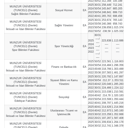
2022
50/52
312,344
335.188
2025
30/31
258,449
712.241
MUNZUR ÜNİVERSİTESİ
2024
50/54
245,847
885.205
(TUNCELİ) (Devlet)
Sosyal Hizmet
EA
2023
50/54
248,841
899.710
Sağlık Bilimleri Fakültesi
2022
40/41
265,763
698.458
2025
30/31
253,674
765.143
MUNZUR ÜNİVERSİTESİ
2024
55/59
240,366
958.743
(TUNCELİ) (Devlet)
Sağlık Yönetimi
EA
2023
50/54
239,658
1.015.374
İktisadi ve İdari Bilimler Fakültesi
2022
50/52
238,58
1.025.332
30/31
—-/
2025
223,838
1.113.686
MUNZUR ÜNİVERSİTESİ
—-
2024
—-
—-
(TUNCELİ) (Devlet)
Spor Yöneticiliği
EA
—-/
2023
—-
—-
Spor Bilimleri Fakültesi
—-
2022
—-
—-
—-/
—-
2025
50/52
223,561
1.116.803
MUNZUR ÜNİVERSİTESİ
2024
50/54
216,484
1.296.356
(TUNCELİ) (Devlet)
Finans ve Bankacılık
EA
2023
45/49
218,766
1.303.499
İktisadi ve İdari Bilimler Fakültesi
2022
35/36
207,583
1.461.297
2025
30/31
220,792
1.147.897
MUNZUR ÜNİVERSİTESİ
Siyaset Bilimi ve Kamu
2024
50/54
212,37
1.353.511
(TUNCELİ) (Devlet)
EA
Yönetimi
2023
40/42
220,046
1.285.283
İktisadi ve İdari Bilimler Fakültesi
2022
30/31
224,466
1.224.112
2025
30/31
215,038
1.210.591
MUNZUR ÜNİVERSİTESİ
2024
40/42
214,78
1.320.183
(TUNCELİ) (Devlet)
Sosyoloji
EA
2023
50/54
215,508
1.350.444
Edebiyat Fakültesi
2022
40/41
208,797
1.445.216
2025
40/41
214,626
1.214.964
MUNZUR ÜNİVERSİTESİ
Uluslararası Ticaret ve
2024
40/42
212,973
1.345.160
(TUNCELİ) (Devlet)
EA
İşletmecilik
2023
30/32
215,358
1.352.668
İktisadi ve İdari Bilimler Fakültesi
2022
20/21
197,287
1.587.408
2025
30/31
209,834
1.264.178
MUNZUR ÜNİVERSİTESİ
2024
30/32
212,741
1.348.378
(TUNCELİ) (Devlet)
Felsefe
EA