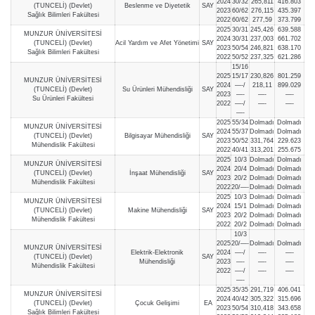
2024
30/32
265,811
416.803
(TUNCELİ) (Devlet)
Beslenme ve Diyetetik
SAY
2023
60/62
276,115
435.397
Sağlık Bilimleri Fakültesi
2022
60/62
277,59
373.799
2025
30/31
245,426
639.588
MUNZUR ÜNİVERSİTESİ
2024
30/31
237,003
661.702
(TUNCELİ) (Devlet)
Acil Yardım ve Afet Yönetimi
SAY
2023
50/54
246,821
638.170
Sağlık Bilimleri Fakültesi
2022
50/52
237,325
621.286
15/16
2025
15/17
230,826
801.259
MUNZUR ÜNİVERSİTESİ
2024
—-/
218,11
899.029
(TUNCELİ) (Devlet)
Su Ürünleri Mühendisliği
SAY
2023
—-
—-
—-
Su Ürünleri Fakültesi
2022
—-/
—-
—-
—-
2025
55/34
Dolmadı
Dolmadı
MUNZUR ÜNİVERSİTESİ
2024
55/37
Dolmadı
Dolmadı
(TUNCELİ) (Devlet)
Bilgisayar Mühendisliği
SAY
2023
50/52
331,764
229.623
Mühendislik Fakültesi
2022
40/41
313,201
255.675
2025
10/3
Dolmadı
Dolmadı
MUNZUR ÜNİVERSİTESİ
2024
20/4
Dolmadı
Dolmadı
(TUNCELİ) (Devlet)
İnşaat Mühendisliği
SAY
2023
20/2
Dolmadı
Dolmadı
Mühendislik Fakültesi
2022
20/—-
Dolmadı
Dolmadı
2025
10/3
Dolmadı
Dolmadı
MUNZUR ÜNİVERSİTESİ
2024
15/1
Dolmadı
Dolmadı
(TUNCELİ) (Devlet)
Makine Mühendisliği
SAY
2023
20/2
Dolmadı
Dolmadı
Mühendislik Fakültesi
2022
20/2
Dolmadı
Dolmadı
10/3
2025
20/—-
Dolmadı
Dolmadı
MUNZUR ÜNİVERSİTESİ
Elektrik-Elektronik
2024
—-/
—-
—-
(TUNCELİ) (Devlet)
SAY
Mühendisliği
2023
—-
—-
—-
Mühendislik Fakültesi
2022
—-/
—-
—-
—-
2025
35/35
291,719
406.041
MUNZUR ÜNİVERSİTESİ
2024
40/42
305,322
315.696
(TUNCELİ) (Devlet)
Çocuk Gelişimi
EA
2023
50/54
310,418
343.658
Sağlık Bilimleri Fakültesi