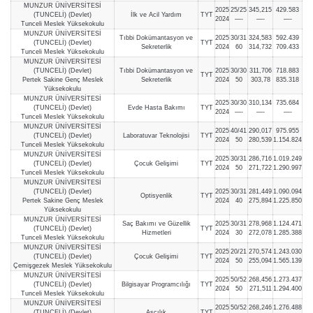
MUNZUR ÜNİVERSİTESİ
2025
25/25
345,215
429.583
(TUNCELİ) (Devlet)
İlk ve Acil Yardım
TYT
2024
—-
—-
—-
Tunceli Meslek Yüksekokulu
MUNZUR ÜNİVERSİTESİ
Tıbbi Dokümantasyon ve
2025
30/31
324,583
592.439
(TUNCELİ) (Devlet)
TYT
Sekreterlik
2024
60
314,732
709.433
Tunceli Meslek Yüksekokulu
MUNZUR ÜNİVERSİTESİ
(TUNCELİ) (Devlet)
Tıbbi Dokümantasyon ve
2025
30/30
311,706
718.883
TYT
Pertek Sakine Genç Meslek
Sekreterlik
2024
50
303,78
835.318
Yüksekokulu
MUNZUR ÜNİVERSİTESİ
2025
30/30
310,134
735.684
(TUNCELİ) (Devlet)
Evde Hasta Bakımı
TYT
2024
—-
—-
—-
Tunceli Meslek Yüksekokulu
MUNZUR ÜNİVERSİTESİ
2025
40/41
290,017
975.955
(TUNCELİ) (Devlet)
Laboratuvar Teknolojisi
TYT
2024
50
280,539
1.154.824
Tunceli Meslek Yüksekokulu
MUNZUR ÜNİVERSİTESİ
2025
30/31
286,716
1.019.249
(TUNCELİ) (Devlet)
Çocuk Gelişimi
TYT
2024
50
271,722
1.290.997
Tunceli Meslek Yüksekokulu
MUNZUR ÜNİVERSİTESİ
(TUNCELİ) (Devlet)
2025
30/31
281,449
1.090.094
Optisyenlik
TYT
Pertek Sakine Genç Meslek
2024
40
275,894
1.225.850
Yüksekokulu
MUNZUR ÜNİVERSİTESİ
Saç Bakımı ve Güzellik
2025
30/31
278,968
1.124.471
(TUNCELİ) (Devlet)
TYT
Hizmetleri
2024
30
272,078
1.285.388
Tunceli Meslek Yüksekokulu
MUNZUR ÜNİVERSİTESİ
2025
20/21
270,574
1.243.030
(TUNCELİ) (Devlet)
Çocuk Gelişimi
TYT
2024
50
255,094
1.565.139
Çemişgezek Meslek Yüksekokulu
MUNZUR ÜNİVERSİTESİ
2025
50/52
268,456
1.273.437
(TUNCELİ) (Devlet)
Bilgisayar Programcılığı
TYT
2024
50
271,511
1.294.400
Tunceli Meslek Yüksekokulu
MUNZUR ÜNİVERSİTESİ
2025
50/52
268,246
1.276.488
(TUNCELİ) (Devlet)
Aşçılık
TYT