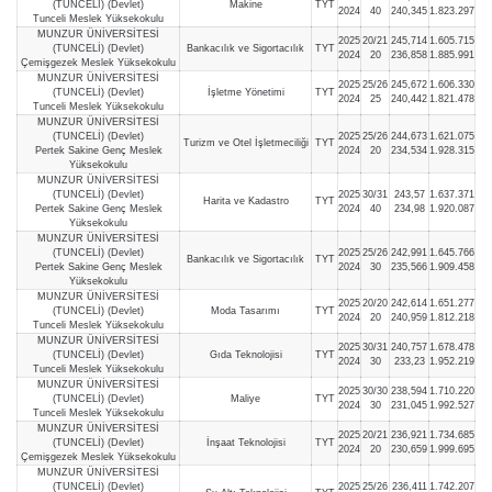
(TUNCELİ) (Devlet)
Makine
TYT
2024
40
240,345
1.823.297
Tunceli Meslek Yüksekokulu
MUNZUR ÜNİVERSİTESİ
2025
20/21
245,714
1.605.715
(TUNCELİ) (Devlet)
Bankacılık ve Sigortacılık
TYT
2024
20
236,858
1.885.991
Çemişgezek Meslek Yüksekokulu
MUNZUR ÜNİVERSİTESİ
2025
25/26
245,672
1.606.330
(TUNCELİ) (Devlet)
İşletme Yönetimi
TYT
2024
25
240,442
1.821.478
Tunceli Meslek Yüksekokulu
MUNZUR ÜNİVERSİTESİ
(TUNCELİ) (Devlet)
2025
25/26
244,673
1.621.075
Turizm ve Otel İşletmeciliği
TYT
Pertek Sakine Genç Meslek
2024
20
234,534
1.928.315
Yüksekokulu
MUNZUR ÜNİVERSİTESİ
(TUNCELİ) (Devlet)
2025
30/31
243,57
1.637.371
Harita ve Kadastro
TYT
Pertek Sakine Genç Meslek
2024
40
234,98
1.920.087
Yüksekokulu
MUNZUR ÜNİVERSİTESİ
(TUNCELİ) (Devlet)
2025
25/26
242,991
1.645.766
Bankacılık ve Sigortacılık
TYT
Pertek Sakine Genç Meslek
2024
30
235,566
1.909.458
Yüksekokulu
MUNZUR ÜNİVERSİTESİ
2025
20/20
242,614
1.651.277
(TUNCELİ) (Devlet)
Moda Tasarımı
TYT
2024
20
240,959
1.812.218
Tunceli Meslek Yüksekokulu
MUNZUR ÜNİVERSİTESİ
2025
30/31
240,757
1.678.478
(TUNCELİ) (Devlet)
Gıda Teknolojisi
TYT
2024
30
233,23
1.952.219
Tunceli Meslek Yüksekokulu
MUNZUR ÜNİVERSİTESİ
2025
30/30
238,594
1.710.220
(TUNCELİ) (Devlet)
Maliye
TYT
2024
30
231,045
1.992.527
Tunceli Meslek Yüksekokulu
MUNZUR ÜNİVERSİTESİ
2025
20/21
236,921
1.734.685
(TUNCELİ) (Devlet)
İnşaat Teknolojisi
TYT
2024
20
230,659
1.999.695
Çemişgezek Meslek Yüksekokulu
MUNZUR ÜNİVERSİTESİ
(TUNCELİ) (Devlet)
2025
25/26
236,411
1.742.207