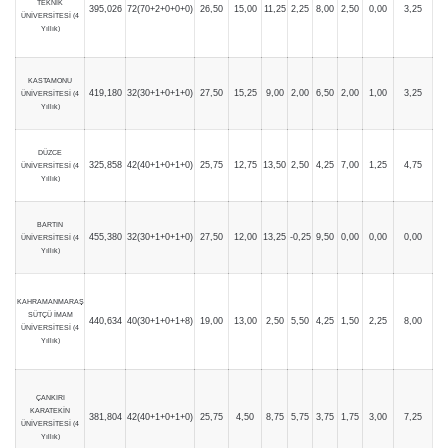
TEKNİK
395,026
72(70+2+0+0+0)
26,50
15,00
11,25
2,25
8,00
2,50
0,00
3,25
ÜNİVERSİTESİ (4
Yıllık)
KASTAMONU
419,180
32(30+1+0+1+0)
27,50
15,25
9,00
2,00
6,50
2,00
1,00
3,25
ÜNİVERSİTESİ (4
Yıllık)
DÜZCE
325,858
42(40+1+0+1+0)
25,75
12,75
13,50
2,50
4,25
7,00
1,25
4,75
ÜNİVERSİTESİ (4
Yıllık)
BARTIN
455,380
32(30+1+0+1+0)
27,50
12,00
13,25
-0,25
9,50
0,00
0,00
0,00
ÜNİVERSİTESİ (4
Yıllık)
KAHRAMANMARAŞ
SÜTÇÜ İMAM
440,634
40(30+1+0+1+8)
19,00
13,00
2,50
5,50
4,25
1,50
2,25
8,00
ÜNİVERSİTESİ (4
Yıllık)
ÇANKIRI
KARATEKİN
381,804
42(40+1+0+1+0)
25,75
4,50
8,75
5,75
3,75
1,75
3,00
7,25
ÜNİVERSİTESİ (4
Yıllık)