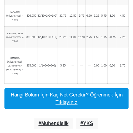
KARABÜK
426,050
32(30+1+0+1+0)
30,75
12,50
5,75
6,50
5,25
5,75
3,00
4,50
ÜNİVERSİTESİ (4
Yıllık)
ARTVİN ÇORUH
381,503
42(40+1+0+1+0)
23,25
11,00
12,50
2,75
4,50
1,75
-0,75
7,25
ÜNİVERSİTESİ (4
Yıllık)
İSTANBUL
ÜNİVERSİTESİ-
365,000
1(1+0+0+0+0)
5,25
—
—
—
0,00
1,00
0,00
1,75
CERRAHPAŞA
(KKTC Uyruklu) (4
Yıllık)
Hangi Bölüm İçin Kaç Net Gerekir? Öğrenmek İçin
Tıklayınız
Mühendislik
YKS