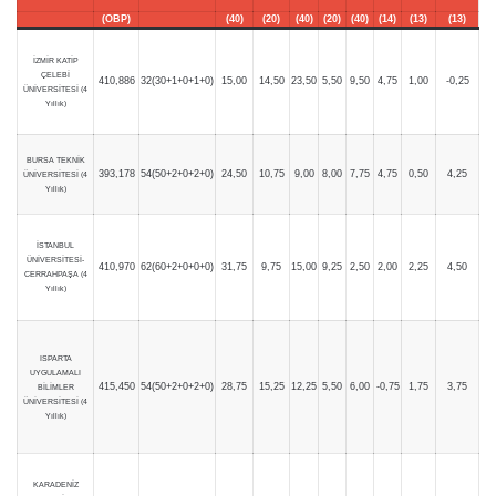
(OBP)
(40)
(20)
(40)
(20)
(40)
(14)
(13)
(13)
İZMİR KATİP
ÇELEBİ
410,886
32(30+1+0+1+0)
15,00
14,50
23,50
5,50
9,50
4,75
1,00
-0,25
ÜNİVERSİTESİ (4
Yıllık)
BURSA TEKNİK
393,178
54(50+2+0+2+0)
24,50
10,75
9,00
8,00
7,75
4,75
0,50
4,25
ÜNİVERSİTESİ (4
Yıllık)
İSTANBUL
ÜNİVERSİTESİ-
410,970
62(60+2+0+0+0)
31,75
9,75
15,00
9,25
2,50
2,00
2,25
4,50
CERRAHPAŞA (4
Yıllık)
ISPARTA
UYGULAMALI
415,450
54(50+2+0+2+0)
28,75
15,25
12,25
5,50
6,00
-0,75
1,75
3,75
BİLİMLER
ÜNİVERSİTESİ (4
Yıllık)
KARADENİZ